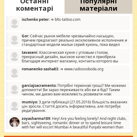
Останні
Популярні
коментарі
матеріали
ischenko peter:
⇒ blts-tattoo.com
Gor:
Сейчас рынок мебели чрезвычайно насыщен,
причем предлагают реально эксклюзивное исполнение и
стандартные модели малых серий кухонь, пока видел
отличную кухонную мебель по дизайну, мало походит на
tavaseni:
Классическая кухня с угловым столом,
стандартные формы, в MebelOk, креативненько и что главное -
прекрасный дизайн, высокое качество я приобрела
со вкусом все в порядке, без ненужных наворотов удорожающих
благодаря интернет магазину, контакты которого вы
мебель, а это не последний фактор.
можете просмотреть https://mwood.com.ua.
romanenko sasha83:
⇒ www.radiosvoboda.org
garciajsacramento:
Потрібні термінові гроші? Ми можемо
допомогти! Ви зараз переживаєте або ви в біді? Таким
чином, ми даємо вам можливість розвивати нові
розробки. Як багата людина, я почуваю себе зобов'язаним
mumiyo:
З дати публікації (27.05.2016) більшість вказаних
допомагати людям, які намагаються дати їм шанс. Кожен
цін зросла. Стаття досить інформативна, але потребує
заслуговує на другий шанс, і, оскільки влада не зможе, вони
редагування.
повинні приймати від інших. Для нас нема багато суми, і зрілість
ми визначаємо за взаємною згодою. Ні сюрпризів, ні додаткових
zoyasharma189:
Hey! Are you feeling lonely? And night clubs,
витрат, а тільки узгоджених сум і нічого іншого. Не чекайте і не
bars, sightseeing, romantic dinner or to spend leisure time
коментуйте цей пост. Введіть суму, яку ви хочете подати, і ми
with her will escort Mumbai A beautiful Punjabi women than
зв'яжемося з вами з усіма варіантами. зв'яжіться з нами
sexy escort companion in arms that you guys feel like 5 star luxury
сьогодні на garciajsacramento@gmail.com Вам потрібні термінові
hotel had to spend the night in their search for loved solitaire free
гроші? Ми можемо допомогти!