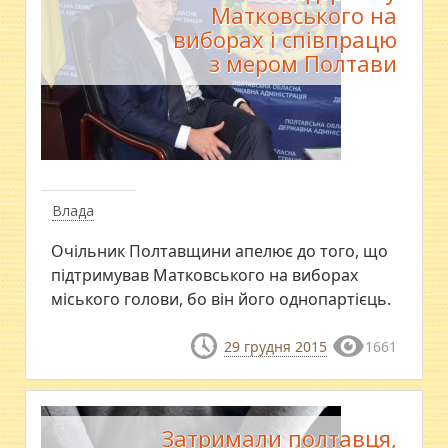
Матковського на
виборах і співпрацю
з мером Полтави
Влада
Очільник Полтавщини апелює до того, що
підтримував Матковського на виборах
міського голови, бо він його однопартієць.
29 грудня 2015
1661
Затримали полтавця,