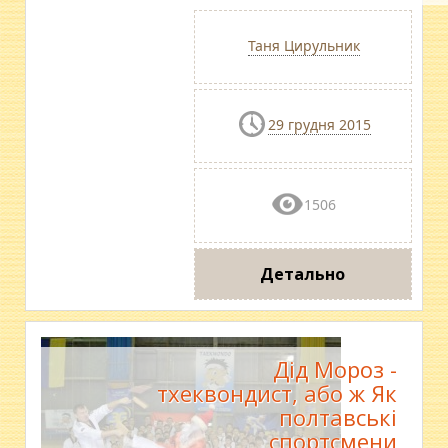
Таня Цирульник
29 грудня 2015
1506
Детально
Дід Мороз -
тхеквондист, або ж Як
полтавські
спортсмени