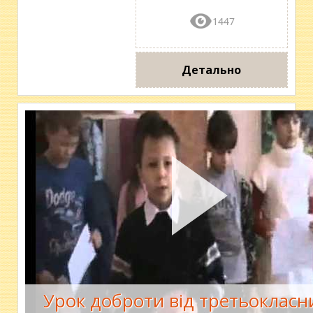
1447
Детально
Урок доброти від третьокласн