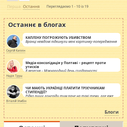
Перша
Остання
Переглядаємо 1 - 10 із 19
Останнє в блогах
КАПЛІНУ ПОГРОЖУЮТЬ УБИВСТВОМ
Вранці невідомі підкинули мені картинку-попередження
Сергій Каплін
Медіа-консолідація у Полтаві – рецепт проти
утисків
8 вересня – Міжнародний день солідарності
журналістів.
Надія Труш
ЧИ МАЮТЬ УКРАЇНЦІ ПЛАТИТИ ТРІЄЧНИКАМ
СТИПЕНДІЇ?
Рідко пишу лонгріди тим паче на такі теми, але вже
просто дістало! Обурюють сьогоднішні інсенуації
Віталій Улибін
навколо стипендіального питання. Штучно
роздувається ще одна соціальна катастрофа.
Блоги