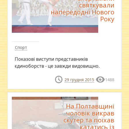
святкували
напередодні Нового
Року
Спорт
Показові виступи представників
єдиноборств - це завжди видовищно.
29 грудня 2015
1488
На Полтавщині
чоловік викрав
скутер та поїхав
кататись із