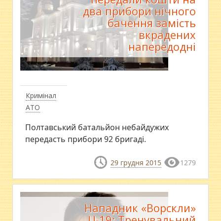
два прибори нічного
бачення замість
вкрадених
напередодні
Кримінал
АТО
Полтавський батальйон небайдужих
передасть прибори 92 бригаді.
29 грудня 2015
1279
Нападник «Ворскли»
U-19: Тренувальний