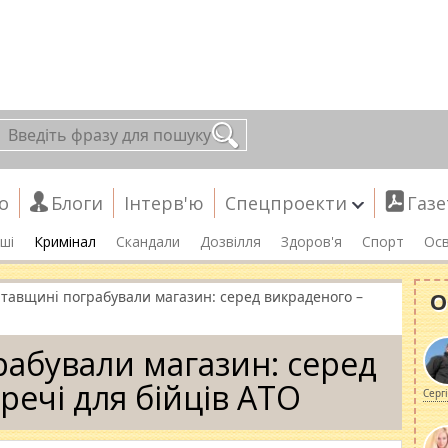
о
Блоги
Інтерв'ю
Спецпроекти
Газе
ші
Кримінал
Скандали
Дозвілля
Здоров'я
Спорт
Осв
О
тавщині пограбували магазин: серед викраденого –
абували магазин: серед
речі для бійців АТО
Серг