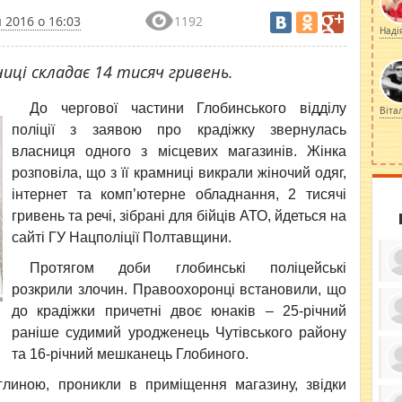
 2016 о 16:03
1192
Наді
иці складає 14 тисяч гривень.
До чергової частини Глобинського відділу
Віта
поліції з заявою про крадіжку звернулась
власниця одного з місцевих магазинів. Жінка
розповіла, що з її крамниці викрали жіночий одяг,
інтернет та комп’ютерне обладнання, 2 тисячі
гривень та речі, зібрані для бійців АТО, йдеться на
сайті ГУ Нацполіції Полтавщини.
Протягом доби глобинські поліцейські
розкрили злочин. Правоохоронці встановили, що
до крадіжки причетні двоє юнаків – 25-річний
раніше судимий уродженець Чутівського району
ку
ди
та 16-річний мешканець Глобиного.
кр
бе
глиною, проникли в приміщення магазину, звідки
вы
по