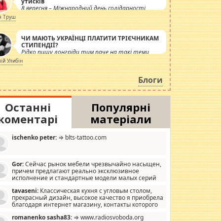
утисків
8 вересня – Міжнародний день солідарності
журналістів.
я Труш
ЧИ МАЮТЬ УКРАЇНЦІ ПЛАТИТИ ТРІЄЧНИКАМ
СТИПЕНДІЇ?
Рідко пишу лонгріди тим паче на такі теми,
але вже просто дістало! Обурюють сьогоднішні
лій Улибін
інсенуації навколо стипендіального питання.
Штучно роздувається ще одна соціальна
Блоги
катастрофа.
Останні
Популярні
коментарі
матеріали
ischenko peter:
⇒ blts-tattoo.com
Gor:
Сейчас рынок мебели чрезвычайно насыщен,
причем предлагают реально эксклюзивное
исполнение и стандартные модели малых серий
хонь, пока видел отличную кухонную мебель по
tavaseni:
Классическая кухня с угловым столом,
зайну, мало походит на стандартные формы, в MebelOk,
прекрасный дизайн, высокое качество я приобрела
еативненько и что главное - со вкусом все в порядке,
благодаря интернет магазину, контакты которого
з ненужных наворотов удорожающих мебель, а это не
 можете просмотреть https://mwood.com.ua.
следний фактор.
romanenko sasha83:
⇒ www.radiosvoboda.org