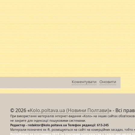
Коментувати
Оновити
© 2026 «
Kolo.poltava.ua (Новини Полтави)
» - Всі пра
При використанні матеріалів інтернет-видання «Коло» на інших сайтах обов’язкове
не закрите для індексації пошуковими системами.
Редактор - redaktor@kolo.poltava.ua Телефон редакції: 613-245
Матеріали позначені як ®, розміщуються на сайті на комерційних засадах, тобто 
Розроблено за підтримки IREX та програми партнерства у галузі мас-медіа (