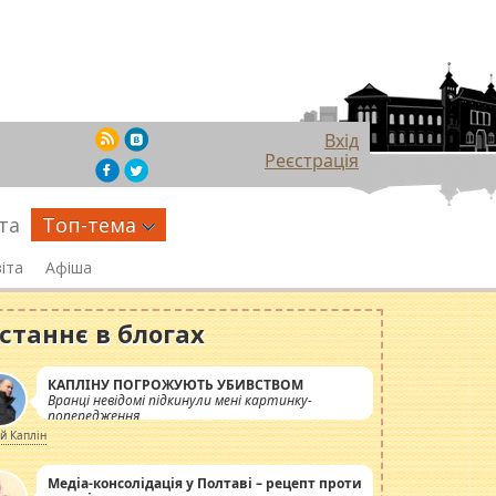
Вхід
Реєстрація
та
Топ-тема
іта
Афіша
станнє в блогах
КАПЛІНУ ПОГРОЖУЮТЬ УБИВСТВОМ
Вранці невідомі підкинули мені картинку-
попередження
ій Каплін
Медіа-консолідація у Полтаві – рецепт проти