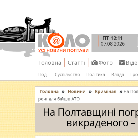
ПТ 12:11
07.08.2026
Головна
Статті
Фото
Віде
Події
Суспільство
Політика
Влада
Гро
»
»
»
Головна
Новини
Кримінал
На Пол
речі для бійців АТО
На Полтавщині погр
викраденого – 