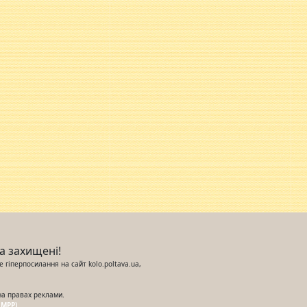
ва захищені!
 гіперпосилання на сайт kolo.poltava.ua,
на правах реклами.
UMPP)