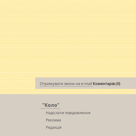
Отримувати зміни на e-mail
Коментарів (
0
)
"Коло"
Надіслати повідомлення
Реклама
Редакція