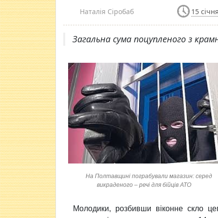
Наталія Сіробаб
15 січня
Загальна сума поцупленого з крамн
На Полтавщині пограбували магазин: серед
викраденого – речі для бійців АТО
Молодики, розбивши віконне скло це