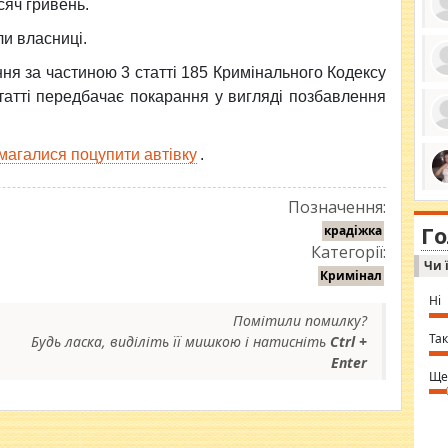
сяч гривень.
и власниці.
ня за частиною 3 статті 185 Кримінального Кодексу
ро
 статті передбачає покарання у вигляді позбавлення
се
да
ос
ін
магалися поцупити автівку
.
за
тіл
ком
bea
ми
Позначення:
tha
на
nig
Г
по
крадіжка
in 
Категорії:
Sol
Чи 
Ind
Кримінал
gir
bod
Ні
alw
Помітили помилку?
Mir
you
Так
Будь ласка, виділіть її мишкою і натисніть
Ctrl +
⇒ 
Enter
Ще