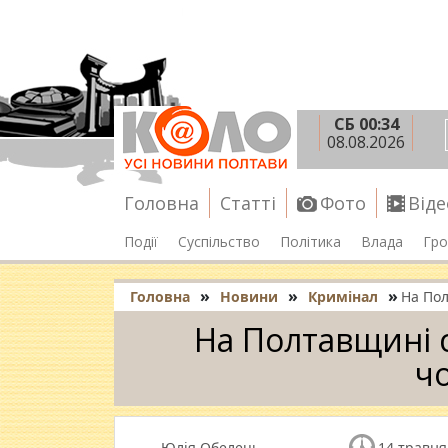
СБ 00:34
08.08.2026
Головна
Статті
Фото
Віде
Події
Суспільство
Політика
Влада
Гро
»
»
»
Головна
Новини
Кримінал
На Пол
На Полтавщині с
ч
Юлія Обелець
14 травня