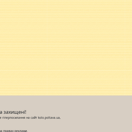
ва захищені!
 гіперпосилання на сайт kolo.poltava.ua,
на правах реклами.