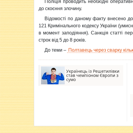
Поліція проводить необхідні оперативн
до скоєння злочину.
Відомості по даному факту внесено до 
121 Кримінального кодексу України (умис
в момент заподіяння). Санкція статті пе
строк від 5 до 8 років.
До теми –
Полтавець через сварку кільк
Українець із Решетилівки
став чемпіоном Європи з
сумо