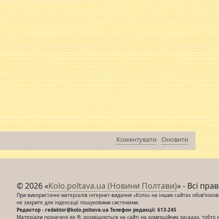
Коментувати
Оновити
© 2026 «
Kolo.poltava.ua (Новини Полтави)
» - Всі пра
При використанні матеріалів інтернет-видання «Коло» на інших сайтах обов’язкове
не закрите для індексації пошуковими системами.
Редактор - redaktor@kolo.poltava.ua Телефон редакції: 613-245
Матеріали позначені як ®, розміщуються на сайті на комерційних засадах, тобто 