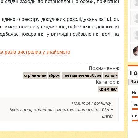
о-слідчі заходи по встановленню особи, причетної
єдиного реєстру досудових розслідувань за ч.1 ст.
не тяжке тілесне ушкодження, небезпечне для життя
ро
се
редбачає покарання у вигляді позбавлення волі на
да
ос
ін
за
а разів вистрелив у знайомого
тіл
ком
bea
ми
tha
на
Позначення:
nig
Г
по
in 
стрілянина
зброя
пневматична зброя
поліція
Sol
Категорії:
Чи 
Ind
gir
Кримінал
bod
Ні
alw
Mir
Помітили помилку?
you
Так
⇒ 
Будь ласка, виділіть її мишкою і натисніть
Ctrl +
Enter
Ще