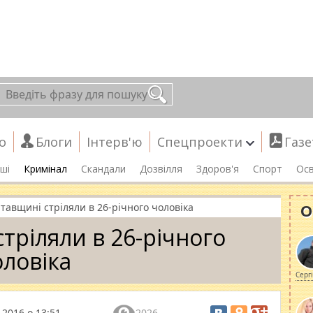
о
Блоги
Інтерв'ю
Спецпроекти
Газе
ші
Кримінал
Скандали
Дозвілля
Здоров'я
Спорт
Осв
О
тавщині стріляли в 26-річного чоловіка
тріляли в 26-річного
оловіка
Серг
 2016 о 13:51
2026