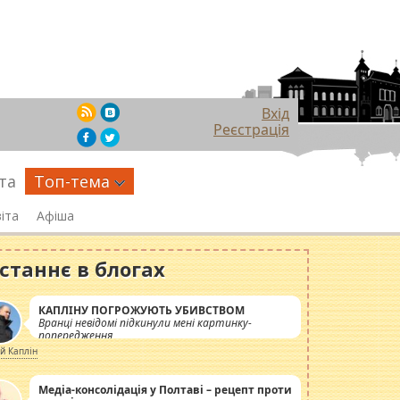
Вхід
Реєстрація
та
Топ-тема
іта
Афіша
станнє в блогах
КАПЛІНУ ПОГРОЖУЮТЬ УБИВСТВОМ
Вранці невідомі підкинули мені картинку-
попередження
ій Каплін
Медіа-консолідація у Полтаві – рецепт проти