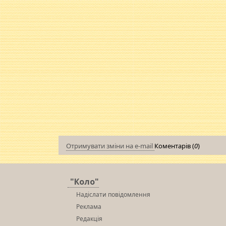
Отримувати зміни на e-mail
Коментарів (
0
)
"Коло"
Надіслати повідомлення
Реклама
Редакція