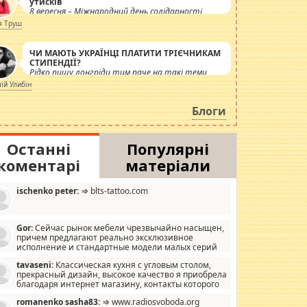
утисків
8 вересня – Міжнародний день солідарності
журналістів.
я Труш
ЧИ МАЮТЬ УКРАЇНЦІ ПЛАТИТИ ТРІЄЧНИКАМ
СТИПЕНДІЇ?
Рідко пишу лонгріди тим паче на такі теми,
але вже просто дістало! Обурюють сьогоднішні
лій Улибін
інсенуації навколо стипендіального питання.
Штучно роздувається ще одна соціальна
Блоги
катастрофа.
Останні
Популярні
коментарі
матеріали
ischenko peter:
⇒ blts-tattoo.com
Gor:
Сейчас рынок мебели чрезвычайно насыщен,
причем предлагают реально эксклюзивное
исполнение и стандартные модели малых серий
хонь, пока видел отличную кухонную мебель по
tavaseni:
Классическая кухня с угловым столом,
зайну, мало походит на стандартные формы, в MebelOk,
прекрасный дизайн, высокое качество я приобрела
еативненько и что главное - со вкусом все в порядке,
благодаря интернет магазину, контакты которого
з ненужных наворотов удорожающих мебель, а это не
 можете просмотреть https://mwood.com.ua.
следний фактор.
romanenko sasha83:
⇒ www.radiosvoboda.org