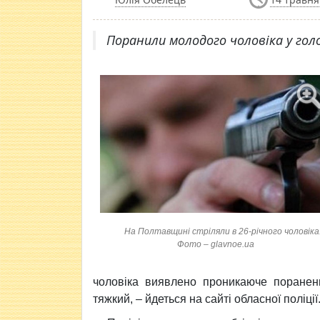
Поранили молодого чоловіка у гол
На Полтавщині стріляли в 26-річного чоловіка
Фото – glavnoe.ua
чоловіка виявлено проникаюче пораненн
тяжкий, – йдеться на сайті обласної поліції