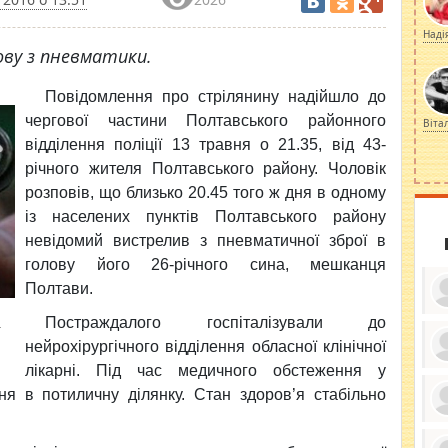
Наді
ову з пневматики.
Повідомлення про стрілянину
надійшло до
чергової частини Полтавського районного
Віта
відділення поліції 13 травня о 21.35, від 43-
річного жителя Полтавського району. Чоловік
розповів, що близько 20.45 того ж дня в одному
із населених пунктів Полтавського району
невідомий вистрелив з пневматичної зброї в
голову його 26-річного сина, мешканця
Полтави.
Постраждалого госпіталізували до
.
нейрохірургічного відділення обласної клінічної
лікарні. Під час медичного обстеження у
ку
ди
я в потиличну ділянку. Стан здоров’я стабільно
кр
бе
.
вы
по