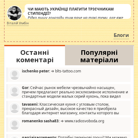
ЧИ МАЮТЬ УКРАЇНЦІ ПЛАТИТИ ТРІЄЧНИКАМ
СТИПЕНДІЇ?
Рідко пишу лонгріди тим паче на такі теми, але вже
просто дістало! Обурюють сьогоднішні інсенуації
Віталій Улибін
навколо стипендіального питання. Штучно
роздувається ще одна соціальна катастрофа.
Блоги
Останні
Популярні
коментарі
матеріали
ischenko peter:
⇒ blts-tattoo.com
Gor:
Сейчас рынок мебели чрезвычайно насыщен,
причем предлагают реально эксклюзивное исполнение и
стандартные модели малых серий кухонь, пока видел
отличную кухонную мебель по дизайну, мало походит на
tavaseni:
Классическая кухня с угловым столом,
стандартные формы, в MebelOk, креативненько и что главное -
прекрасный дизайн, высокое качество я приобрела
со вкусом все в порядке, без ненужных наворотов удорожающих
благодаря интернет магазину, контакты которого вы
мебель, а это не последний фактор.
можете просмотреть https://mwood.com.ua.
romanenko sasha83:
⇒ www.radiosvoboda.org
garciajsacramento:
Потрібні термінові гроші? Ми можемо