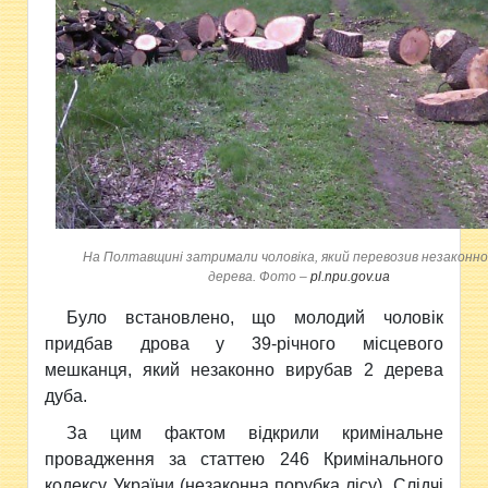
На Полтавщині затримали чоловіка, який перевозив незаконно
дерева. Фото –
pl.npu.gov.ua
Було встановлено, що молодий чоловік
придбав дрова у 39-річного місцевого
мешканця, який незаконно вирубав 2 дерева
дуба.
За цим фактом відкрили кримінальне
провадження за статтею 246 Кримінального
кодексу України (незаконна порубка лісу). Слідчі