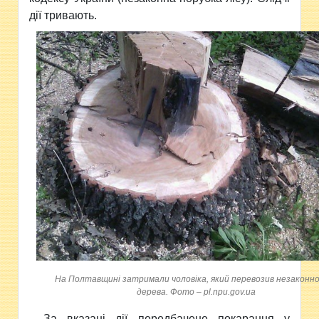
дії тривають.
На Полтавщині затримали чоловіка, який перевозив незаконно
дерева. Фото – pl.npu.gov.ua
За вказані дії передбачене покарання у