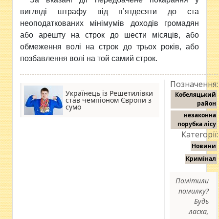
вигляді штрафу від п’ятдесяти до ста
неоподаткованих мінімумів доходів громадян
або арешту на строк до шести місяців, або
обмеження волі на строк до трьох років, або
позбавлення волі на той самий строк.
Позначення:
Українець із Решетилівки
Кобеляцький
став чемпіоном Європи з
район
сумо
незаконна
порубка лісу
Категорії:
Новини
Кримінал
Помітили
помилку?
Будь
ласка,