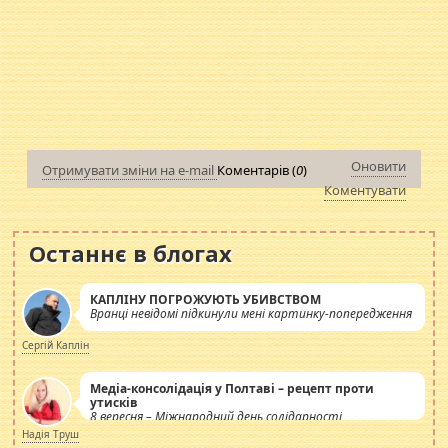
Оновити
Отримувати зміни на e-mail
Коментарів (
0
)
Коментувати
Останнє в блогах
КАПЛІНУ ПОГРОЖУЮТЬ УБИВСТВОМ
Вранці невідомі підкинули мені картинку-попередження
Сергій Каплін
Медіа-консолідація у Полтаві – рецепт проти
утисків
8 вересня – Міжнародний день солідарності
журналістів.
Надія Труш