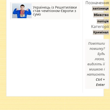
Позначення:
Українець із Решетилівки
залізниця
став чемпіоном Європи з
сумо
Вбивство
поліція
Категорії:
Кримінал
Помітили
помилку?
Будь
ласка,
виділіть її
мишкою і
натисніть
Ctrl +
Enter