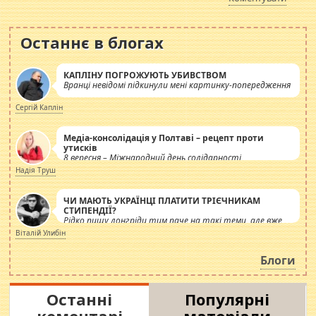
Останнє в блогах
КАПЛІНУ ПОГРОЖУЮТЬ УБИВСТВОМ
Вранці невідомі підкинули мені картинку-попередження
Сергій Каплін
Медіа-консолідація у Полтаві – рецепт проти
утисків
8 вересня – Міжнародний день солідарності
журналістів.
Надія Труш
ЧИ МАЮТЬ УКРАЇНЦІ ПЛАТИТИ ТРІЄЧНИКАМ
СТИПЕНДІЇ?
Рідко пишу лонгріди тим паче на такі теми, але вже
просто дістало! Обурюють сьогоднішні інсенуації
Віталій Улибін
навколо стипендіального питання. Штучно
роздувається ще одна соціальна катастрофа.
Блоги
Останні
Популярні