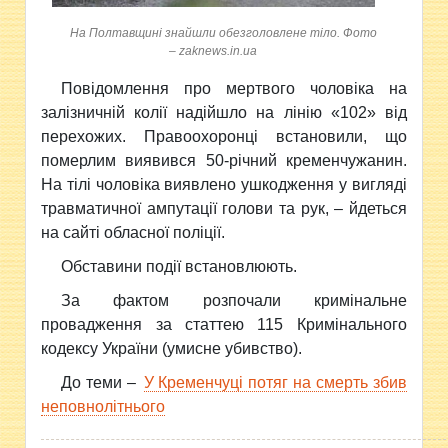
На Полтавщині знайшли обезголовлене тіло. Фото
– zaknews.in.ua
Повідомлення про
мертвого чоловіка на
залізничній колії надійшло на лінію «102» від
перехожих. Правоохоронці встановили, що
померлим виявився 50-річний кременчужанин.
На тілі чоловіка виявлено ушкодження у вигляді
травматичної ампутації голови та рук, – йдеться
на сайті обласної поліції.
Обставини події встановлюють.
За фактом розпочали кримінальне
провадження за статтею 115 Кримінального
кодексу України (умисне убивство).
До теми –
У Кременчуці потяг на смерть збив
неповнолітнього