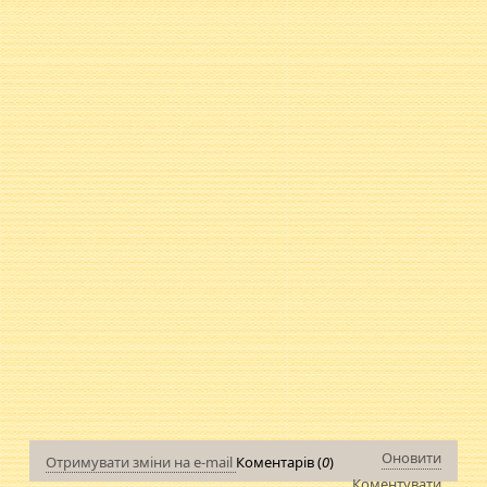
Оновити
Отримувати зміни на e-mail
Коментарів (
0
)
Коментувати