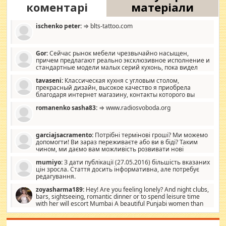
коментарі
матеріали
ischenko peter:
⇒ blts-tattoo.com
Gor:
Сейчас рынок мебели чрезвычайно насыщен,
причем предлагают реально эксклюзивное исполнение и
стандартные модели малых серий кухонь, пока видел
отличную кухонную мебель по дизайну, мало походит на
tavaseni:
Классическая кухня с угловым столом,
стандартные формы, в MebelOk, креативненько и что главное -
прекрасный дизайн, высокое качество я приобрела
со вкусом все в порядке, без ненужных наворотов удорожающих
благодаря интернет магазину, контакты которого вы
мебель, а это не последний фактор.
можете просмотреть https://mwood.com.ua.
romanenko sasha83:
⇒ www.radiosvoboda.org
garciajsacramento:
Потрібні термінові гроші? Ми можемо
допомогти! Ви зараз переживаєте або ви в біді? Таким
чином, ми даємо вам можливість розвивати нові
розробки. Як багата людина, я почуваю себе зобов'язаним
mumiyo:
З дати публікації (27.05.2016) більшість вказаних
допомагати людям, які намагаються дати їм шанс. Кожен
цін зросла. Стаття досить інформативна, але потребує
заслуговує на другий шанс, і, оскільки влада не зможе, вони
редагування.
повинні приймати від інших. Для нас нема багато суми, і зрілість
ми визначаємо за взаємною згодою. Ні сюрпризів, ні додаткових
zoyasharma189:
Hey! Are you feeling lonely? And night clubs,
витрат, а тільки узгоджених сум і нічого іншого. Не чекайте і не
bars, sightseeing, romantic dinner or to spend leisure time
коментуйте цей пост. Введіть суму, яку ви хочете подати, і ми
with her will escort Mumbai A beautiful Punjabi women than
зв'яжемося з вами з усіма варіантами. зв'яжіться з нами
sexy escort companion in arms that you guys feel like 5 star luxury
сьогодні на garciajsacramento@gmail.com Вам потрібні термінові
hotel had to spend the night in their search for loved solitaire free
гроші? Ми можемо допомогти!
maintenance stops in Mumbai. Here we offer fair and very attractive