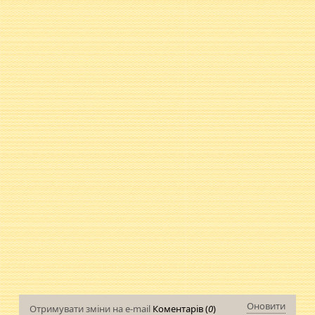
Оновити
Отримувати зміни на e-mail
Коментарів (
0
)