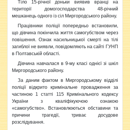
Тіло 15-річної доньки виявив вранці на
території
домогосподарства 48-річний
мешканець одного із сіл Миргородського району.
Працівники поліції попередньо встановили,
що дівчина покінчила життя самогубством через
повішення. Ознак насильницької смерті на тілі
загиблої не виявли, повідомляють на сайті ГУНП
в Полтавській області.
Дівчина навчалася в 9-му класі однієї зі шкіл
Миргородського району.
За даним фактом в Миргородському відділі
поліції відкрито кримінальне провадження за
частиною 1 статті 115 Кримінального кодексу
України з кваліфікуючою ознакою
«самогубство». Встановлюються обставини та
причини трагедії, триває досудове
розслідування.