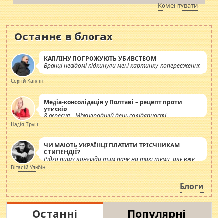
Коментувати
Останнє в блогах
КАПЛІНУ ПОГРОЖУЮТЬ УБИВСТВОМ
Вранці невідомі підкинули мені картинку-попередження
Сергій Каплін
Медіа-консолідація у Полтаві – рецепт проти
утисків
8 вересня – Міжнародний день солідарності
журналістів.
Надія Труш
ЧИ МАЮТЬ УКРАЇНЦІ ПЛАТИТИ ТРІЄЧНИКАМ
СТИПЕНДІЇ?
Рідко пишу лонгріди тим паче на такі теми, але вже
просто дістало! Обурюють сьогоднішні інсенуації
Віталій Улибін
навколо стипендіального питання. Штучно
роздувається ще одна соціальна катастрофа.
Блоги
Останні
Популярні