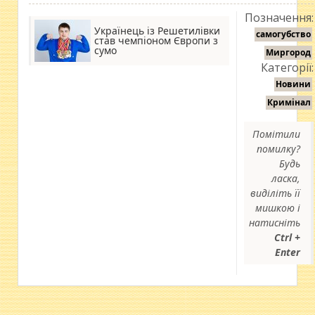
Позначення:
Українець із Решетилівки
самогубство
став чемпіоном Європи з
сумо
Миргород
Категорії:
Новини
Кримінал
Помітили
помилку?
Будь
ласка,
виділіть її
мишкою і
натисніть
Ctrl +
Enter