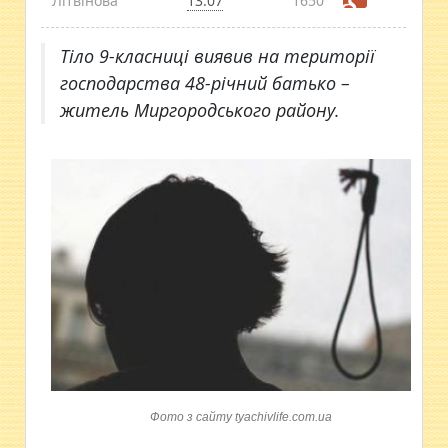
Літвінова
13:07
1650
Тіло 9-класниці виявив на території
господарства 48-річний батько –
житель Миргородського району.
Фото з сайту tyachivlife.com.ua