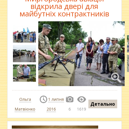
відкрила двері для
майбутніх контрактників
Ольга
1 липня
Детально
Матвієнко
2016
6
1619