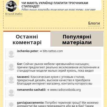
ЧИ МАЮТЬ УКРАЇНЦІ ПЛАТИТИ ТРІЄЧНИКАМ
СТИПЕНДІЇ?
Рідко пишу лонгріди тим паче на такі теми, але вже
просто дістало! Обурюють сьогоднішні інсенуації
Віталій Улибін
навколо стипендіального питання. Штучно
роздувається ще одна соціальна катастрофа.
Блоги
Останні
Популярні
коментарі
матеріали
ischenko peter:
⇒ blts-tattoo.com
Gor:
Сейчас рынок мебели чрезвычайно насыщен,
причем предлагают реально эксклюзивное исполнение и
стандартные модели малых серий кухонь, пока видел
отличную кухонную мебель по дизайну, мало походит на
tavaseni:
Классическая кухня с угловым столом,
стандартные формы, в MebelOk, креативненько и что главное -
прекрасный дизайн, высокое качество я приобрела
со вкусом все в порядке, без ненужных наворотов удорожающих
благодаря интернет магазину, контакты которого вы
мебель, а это не последний фактор.
можете просмотреть https://mwood.com.ua.
romanenko sasha83:
⇒ www.radiosvoboda.org
garciajsacramento:
Потрібні термінові гроші? Ми можемо
допомогти! Ви зараз переживаєте або ви в біді? Таким