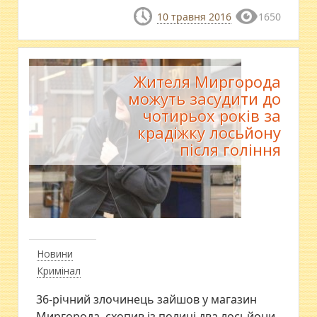
10 травня 2016
1650
Жителя Миргорода
можуть засудити до
чотирьох років за
крадіжку лосьйону
після гоління
Новини
Кримінал
36-річний злочинець зайшов у магазин
Миргорода, схопив із полиці два лосьйони