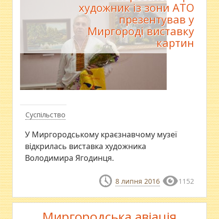
художник із зони АТО
презентував у
Миргороді виставку
картин
Суспільство
У Миргородському краєзнавчому музеї
відкрилась виставка художника
Володимира Ягодинця.
8 липня 2016
1152
Миргородська авіація