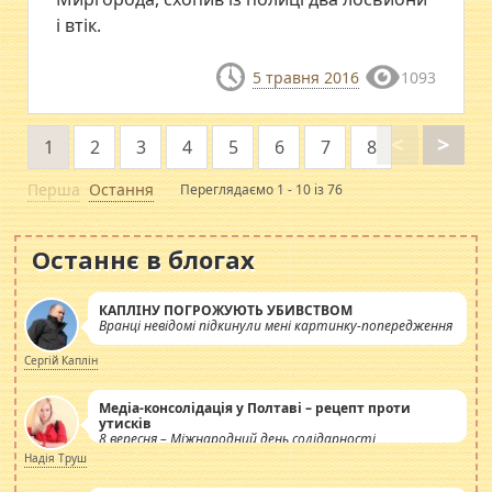
і втік.
5 травня 2016
1093
<
>
1
2
3
4
5
6
7
8
Перша
Остання
Переглядаємо 1 - 10 із 76
Останнє в блогах
КАПЛІНУ ПОГРОЖУЮТЬ УБИВСТВОМ
Вранці невідомі підкинули мені картинку-попередження
Сергій Каплін
Медіа-консолідація у Полтаві – рецепт проти
утисків
8 вересня – Міжнародний день солідарності
журналістів.
Надія Труш