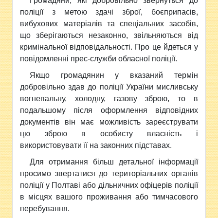
Громадяни, які добровільно звернуться до
поліції з метою здачі зброї, боєприпасів,
вибухових матеріалів та спеціальних засобів,
що зберігаються незаконно, звільняються від
кримінальної відповідальності. Про це йдеться у
повідомленні прес-служби обласної поліції.
Якщо громадянин у вказаний термін
добровільно здав до поліції України мисливську
вогнепальну, холодну, газову зброю, то в
подальшому після оформлення відповідних
документів він має можливість зареєструвати
цю зброю в особисту власність і
використовувати її на законних підставах.
Для отримання більш детальної інформації
просимо звертатися до територіальних органів
поліції у Полтаві або дільничних офіцерів поліції
в місцях вашого проживання або тимчасового
перебування.