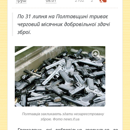
Труш
08:01
2102
2
По 31 липня на Полтавщині триває
черговий місячник добровільної здачі
зброї.
Полтавців закликають здати незареєстровану
зброю. Фото news.if.ua