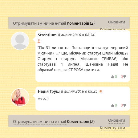
Оновити
Отримувати зміни на e-mail
Коментарів (
2
)
Коментувати
Strontium
8 липня 2016 о 08:34
#
"По 31 липня на Полтавщині стартує черговий
місячник ..." Що, місячник стартує цілий місяць?
Стартує і стартує. Місячник ТРИВАЄ, або
стартував 1 липня. Шановна Надя! Не
ображайтеся, за СПРОБУ критики.
0
0
Надія Труш
8 липня 2016 о 09:25
#
мерсі)
0
0
Оновити
Отримувати зміни на e-mail
Коментарів (
2
)
Коментувати