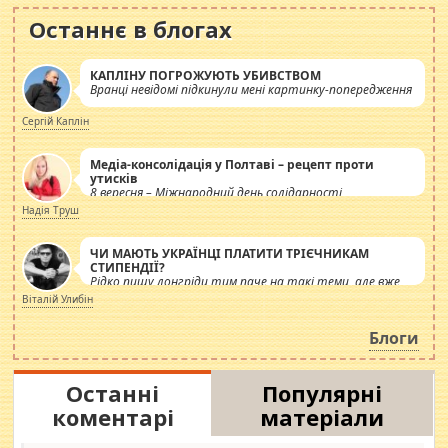
Останнє в блогах
КАПЛІНУ ПОГРОЖУЮТЬ УБИВСТВОМ
Вранці невідомі підкинули мені картинку-попередження
Сергій Каплін
Медіа-консолідація у Полтаві – рецепт проти
утисків
8 вересня – Міжнародний день солідарності
журналістів.
Надія Труш
ЧИ МАЮТЬ УКРАЇНЦІ ПЛАТИТИ ТРІЄЧНИКАМ
СТИПЕНДІЇ?
Рідко пишу лонгріди тим паче на такі теми, але вже
просто дістало! Обурюють сьогоднішні інсенуації
Віталій Улибін
навколо стипендіального питання. Штучно
роздувається ще одна соціальна катастрофа.
Блоги
Останні
Популярні
коментарі
матеріали