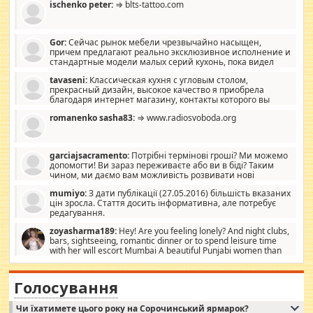
ischenko peter:
⇒ blts-tattoo.com
Gor:
Сейчас рынок мебели чрезвычайно насыщен,
причем предлагают реально эксклюзивное исполнение и
стандартные модели малых серий кухонь, пока видел
отличную кухонную мебель по дизайну, мало походит на
tavaseni:
Классическая кухня с угловым столом,
стандартные формы, в MebelOk, креативненько и что главное -
прекрасный дизайн, высокое качество я приобрела
со вкусом все в порядке, без ненужных наворотов удорожающих
благодаря интернет магазину, контакты которого вы
мебель, а это не последний фактор.
можете просмотреть https://mwood.com.ua.
romanenko sasha83:
⇒ www.radiosvoboda.org
garciajsacramento:
Потрібні термінові гроші? Ми можемо
допомогти! Ви зараз переживаєте або ви в біді? Таким
чином, ми даємо вам можливість розвивати нові
розробки. Як багата людина, я почуваю себе зобов'язаним
mumiyo:
З дати публікації (27.05.2016) більшість вказаних
допомагати людям, які намагаються дати їм шанс. Кожен
цін зросла. Стаття досить інформативна, але потребує
заслуговує на другий шанс, і, оскільки влада не зможе, вони
редагування.
повинні приймати від інших. Для нас нема багато суми, і зрілість
ми визначаємо за взаємною згодою. Ні сюрпризів, ні додаткових
zoyasharma189:
Hey! Are you feeling lonely? And night clubs,
витрат, а тільки узгоджених сум і нічого іншого. Не чекайте і не
bars, sightseeing, romantic dinner or to spend leisure time
коментуйте цей пост. Введіть суму, яку ви хочете подати, і ми
with her will escort Mumbai A beautiful Punjabi women than
зв'яжемося з вами з усіма варіантами. зв'яжіться з нами
sexy escort companion in arms that you guys feel like 5 star luxury
сьогодні на garciajsacramento@gmail.com Вам потрібні термінові
hotel had to spend the night in their search for loved solitaire free
гроші? Ми можемо допомогти!
maintenance stops in Mumbai. Here we offer fair and very attractive
Голосування
woman "Love Solitaire" beautiful figure and shapely body shapes.
Independent escort in Mumbai, truthful, friendly and cheerful girl.
Чи їхатимете цього року на Сорочинський ярмарок?
WhatsApp via an easily can see the latest pictures of her body and the