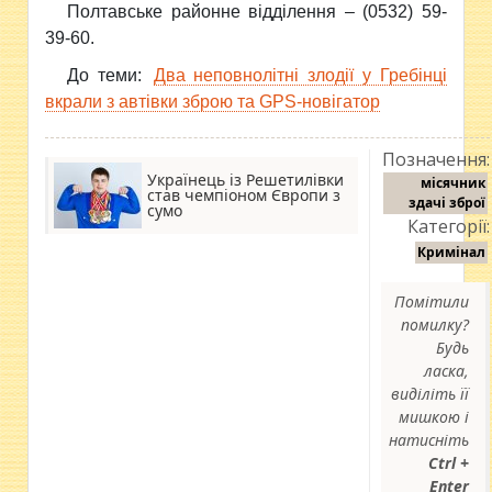
Полтавське районне відділення – (0532) 59-
39-60.
До теми:
Два неповнолітні злодії у Гребінці
вкрали з автівки зброю та GPS-новігатор
Позначення:
Українець із Решетилівки
місячник
став чемпіоном Європи з
здачі зброї
сумо
Категорії:
Кримінал
Помітили
помилку?
Будь
ласка,
виділіть її
мишкою і
натисніть
Ctrl +
Enter