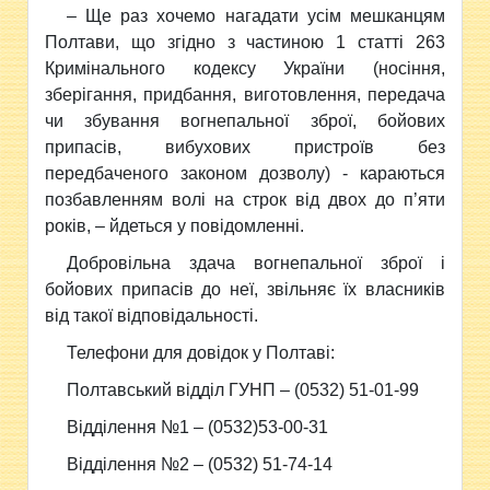
– Ще раз хочемо нагадати усім мешканцям
Полтави, що згідно з частиною 1 статті 263
Кримінального кодексу України (носіння,
зберігання, придбання, виготовлення, передача
чи збування вогнепальної зброї, бойових
припасів, вибухових пристроїв без
передбаченого законом дозволу) - караються
позбавленням волі на строк від двох до п’яти
років, – йдеться у повідомленні.
Добровільна здача вогнепальної зброї і
бойових припасів до неї, звільняє їх власників
від такої відповідальності.
Телефони для довідок у Полтаві:
Полтавський відділ ГУНП – (0532) 51-01-99
Відділення №1 – (0532)53-00-31
Відділення №2 – (0532) 51-74-14