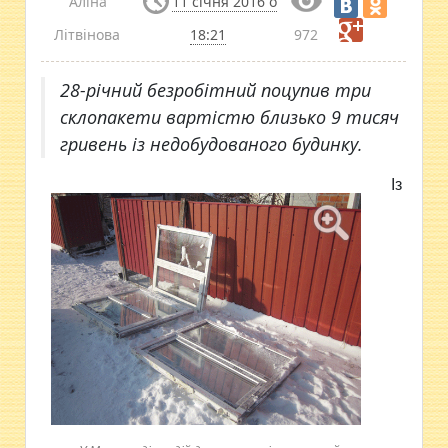
Аліна
11 січня 2016 о
Літвінова
18:21
972
28-річний безробітний поцупив три
склопакети вартістю близько 9 тисяч
гривень із недобудованого будинку.
Із