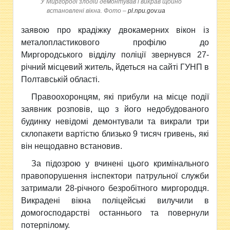
У Миргороді злодій демонтував і викрав щойно
встановлені вікна. Фото –
pl.npu.gov.ua
заявою про крадіжку двокамерних вікон із
металопластикового
профілю до
Миргородського відділу поліції звернувся 27-
річний місцевий житель, йдеться на сайті ГУНП в
Полтавській області.
Правоохоронцям, які прибули на місце події
заявник розповів, що з його недобудованого
будинку невідомі демонтували та викрали три
склопакети вартістю близько 9 тисяч гривень, які
він нещодавно встановив.
За підозрою у вчинені цього кримінального
правопорушення інспектори патрульної служби
затримали 28-річного безробітного миргородця.
Викрадені вікна поліцейські вилучили в
домогосподарстві останнього та повернули
потерпілому.