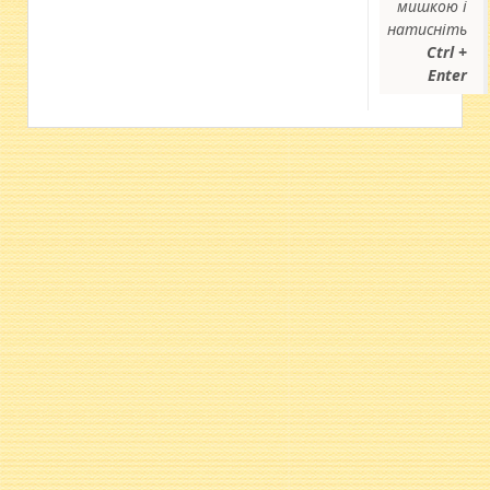
мишкою і
натисніть
Ctrl +
Enter