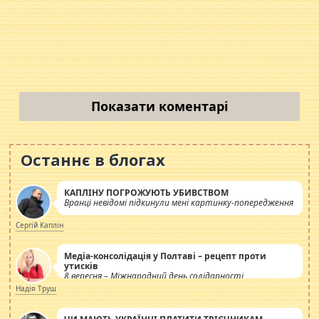
Показати коментарі
Останнє в блогах
КАПЛІНУ ПОГРОЖУЮТЬ УБИВСТВОМ
Вранці невідомі підкинули мені картинку-попередження
Сергій Каплін
Медіа-консолідація у Полтаві – рецепт проти
утисків
8 вересня – Міжнародний день солідарності
журналістів.
Надія Труш