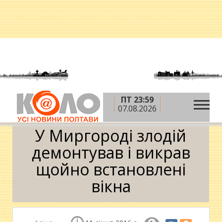
ПТ 23:59
»
»
»
Головна
Новини
Кримінал
У Миргороді
07.08.2026
злодій демонтував і викрав щойно встановлені вікна
У Миргороді злодій
демонтував і викрав
щойно встановлені
вікна