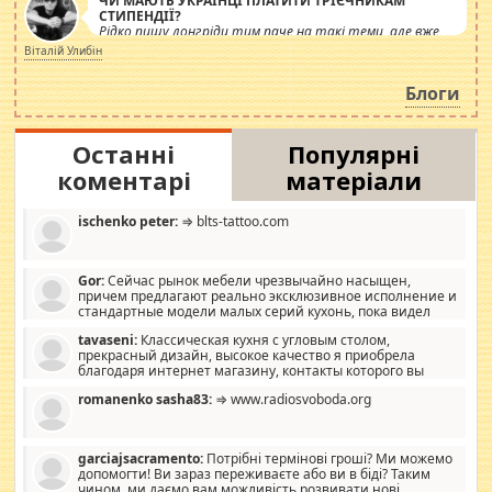
ЧИ МАЮТЬ УКРАЇНЦІ ПЛАТИТИ ТРІЄЧНИКАМ
СТИПЕНДІЇ?
Рідко пишу лонгріди тим паче на такі теми, але вже
просто дістало! Обурюють сьогоднішні інсенуації
Віталій Улибін
навколо стипендіального питання. Штучно
роздувається ще одна соціальна катастрофа.
Блоги
Останні
Популярні
коментарі
матеріали
ischenko peter:
⇒ blts-tattoo.com
Gor:
Сейчас рынок мебели чрезвычайно насыщен,
причем предлагают реально эксклюзивное исполнение и
стандартные модели малых серий кухонь, пока видел
отличную кухонную мебель по дизайну, мало походит на
tavaseni:
Классическая кухня с угловым столом,
стандартные формы, в MebelOk, креативненько и что главное -
прекрасный дизайн, высокое качество я приобрела
со вкусом все в порядке, без ненужных наворотов удорожающих
благодаря интернет магазину, контакты которого вы
мебель, а это не последний фактор.
можете просмотреть https://mwood.com.ua.
romanenko sasha83:
⇒ www.radiosvoboda.org
garciajsacramento:
Потрібні термінові гроші? Ми можемо
допомогти! Ви зараз переживаєте або ви в біді? Таким
чином, ми даємо вам можливість розвивати нові