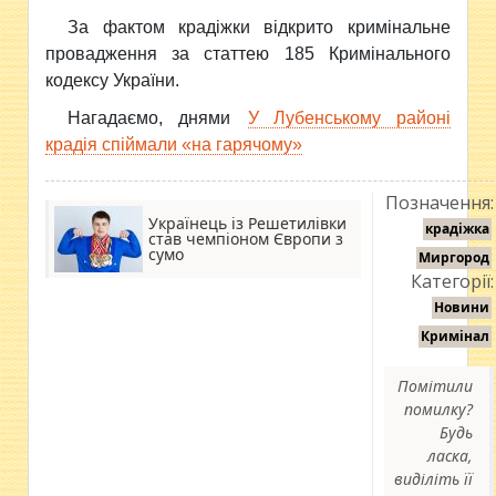
За фактом крадіжки відкрито кримінальне
провадження за статтею 185 Кримінального
кодексу України.
Нагадаємо, днями
У Лубенському районі
крадія спіймали «на гарячому»
Позначення:
Українець із Решетилівки
крадіжка
став чемпіоном Європи з
сумо
Миргород
Категорії:
Новини
Кримінал
Помітили
помилку?
Будь
ласка,
виділіть її