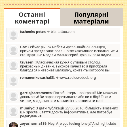
Останні
Популярні
коментарі
матеріали
ischenko peter:
⇒ blts-tattoo.com
Gor:
Сейчас рынок мебели чрезвычайно насыщен,
причем предлагают реально эксклюзивное исполнение и
стандартные модели малых серий кухонь, пока видел
отличную кухонную мебель по дизайну, мало походит на
tavaseni:
Классическая кухня с угловым столом,
стандартные формы, в MebelOk, креативненько и что главное -
прекрасный дизайн, высокое качество я приобрела
со вкусом все в порядке, без ненужных наворотов удорожающих
благодаря интернет магазину, контакты которого вы
мебель, а это не последний фактор.
можете просмотреть https://mwood.com.ua.
romanenko sasha83:
⇒ www.radiosvoboda.org
garciajsacramento:
Потрібні термінові гроші? Ми можемо
допомогти! Ви зараз переживаєте або ви в біді? Таким
чином, ми даємо вам можливість розвивати нові
розробки. Як багата людина, я почуваю себе зобов'язаним
mumiyo:
З дати публікації (27.05.2016) більшість вказаних
допомагати людям, які намагаються дати їм шанс. Кожен
цін зросла. Стаття досить інформативна, але потребує
заслуговує на другий шанс, і, оскільки влада не зможе, вони
редагування.
повинні приймати від інших. Для нас нема багато суми, і зрілість
ми визначаємо за взаємною згодою. Ні сюрпризів, ні додаткових
zoyasharma189:
Hey! Are you feeling lonely? And night clubs,
витрат, а тільки узгоджених сум і нічого іншого. Не чекайте і не