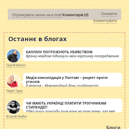
Оновити
Отримувати зміни на e-mail
Коментарів (
0
)
Коментувати
Останнє в блогах
КАПЛІНУ ПОГРОЖУЮТЬ УБИВСТВОМ
Вранці невідомі підкинули мені картинку-попередження
Сергій Каплін
Медіа-консолідація у Полтаві – рецепт проти
утисків
8 вересня – Міжнародний день солідарності
журналістів.
Надія Труш
ЧИ МАЮТЬ УКРАЇНЦІ ПЛАТИТИ ТРІЄЧНИКАМ
СТИПЕНДІЇ?
Рідко пишу лонгріди тим паче на такі теми, але вже
просто дістало! Обурюють сьогоднішні інсенуації
Віталій Улибін
навколо стипендіального питання. Штучно
роздувається ще одна соціальна катастрофа.
Блоги