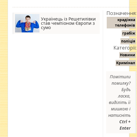
Позначення:
Українець із Решетилівки
крадіжка
став чемпіоном Європи з
телефонів
сумо
грабіж
поліція
Категорії:
Новини
Кримінал
Помітили
помилку?
Будь
ласка,
виділіть її
мишкою і
натисніть
Ctrl +
Enter