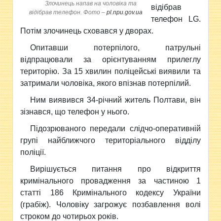
Злочинець напав на чоловіка та
відібрав
відібрав телефон. Фото –
pl.npu.gov.ua
телефон LG.
Потім злочинець сховався у дворах.
Опитавши потерпілого, патрульні
відпрацювали за орієнтуванням прилеглу
територію. За 15 хвилин поліцейські виявили та
затримали чоловіка, якого впізнав потерпілий.
Ним виявився 34-річний житель Полтави, він
зізнався, що телефон у нього.
Підозрюваного передали слідчо-оперативній
групі найближчого територіального відділу
поліції.
Вирішується питання про відкриття
кримінального провадження за частиною 1
статті 186 Кримінального кодексу України
(грабіж). Чоловіку загрожує позбавлення волі
строком до чотирьох років.