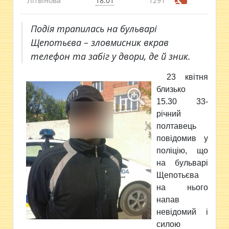
Літвінова
18:01
1291
Подія трапилась на бульварі
Щепотьєва – зловмисник вкрав
телефон та забіг у двори, де й зник.
23 квітня
близько
15.30 33-
річний
полтавець
повідомив у
поліцію, що
на бульварі
Щепотьєва
на нього
напав
невідомий і
силою