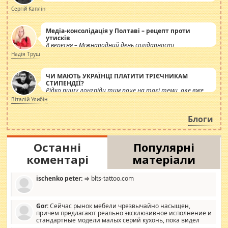
Сергій Каплін
Медіа-консолідація у Полтаві – рецепт проти
утисків
8 вересня – Міжнародний день солідарності
журналістів.
Надія Труш
ЧИ МАЮТЬ УКРАЇНЦІ ПЛАТИТИ ТРІЄЧНИКАМ
СТИПЕНДІЇ?
Рідко пишу лонгріди тим паче на такі теми, але вже
просто дістало! Обурюють сьогоднішні інсенуації
Віталій Улибін
навколо стипендіального питання. Штучно
роздувається ще одна соціальна катастрофа.
Блоги
Останні
Популярні
коментарі
матеріали
ischenko peter:
⇒ blts-tattoo.com
Gor:
Сейчас рынок мебели чрезвычайно насыщен,
причем предлагают реально эксклюзивное исполнение и
стандартные модели малых серий кухонь, пока видел
отличную кухонную мебель по дизайну, мало походит на