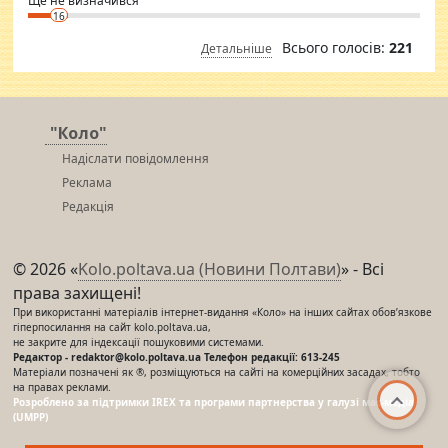
Ще не визначився
16
Всього голосів:
221
Детальніше
"Коло"
Надіслати повідомлення
Реклама
Редакція
© 2026 «
Kolo.poltava.ua (Новини Полтави)
» - Всі
права захищені!
При використанні матеріалів інтернет-видання «Коло» на інших сайтах обов’язкове
гіперпосилання на сайт kolo.poltava.ua,
не закрите для індексації пошуковими системами.
Редактор - redaktor@kolo.poltava.ua Телефон редакції: 613-245
Матеріали позначені як ®, розміщуються на сайті на комерційних засадах, тобто
на правах реклами.
Розроблено за підтримки IREX та програми партнерства у галузі мас-медіа
(UMPP)