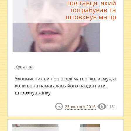
полтавця, який
пограбував та
штовхнув матір
Кримінал
Зловмисник виніс з оселі матері «плазму», а
коли вона намагалась його наздогнати,
штовхнув жінку.
23 лютого 2016
1181