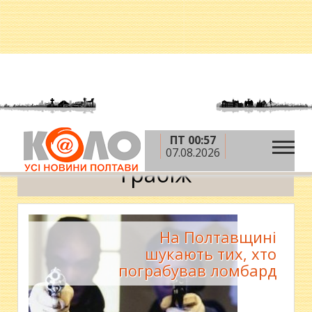
ПТ 00:57
»
Головна
грабіж
07.08.2026
грабіж
На Полтавщині
шукають тих, хто
пограбував ломбард