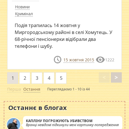
Новини
Кримінал
Подія трапилась 14 жовтня у
Миргородському районі в селі Хомутець. У
68-річної пенсіонерки відібрали два
телефони і шубу.
15 жовтня 2015
1222
<
>
1
2
3
4
5
Перша
Остання
Переглядаємо 1 - 10 із 44
Останнє в блогах
КАПЛІНУ ПОГРОЖУЮТЬ УБИВСТВОМ
Вранці невідомі підкинули мені картинку-попередження