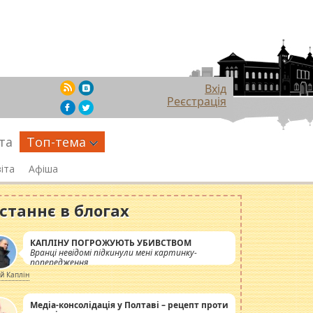
Вхід
Реєстрація
та
Топ-тема
іта
Афіша
станнє в блогах
КАПЛІНУ ПОГРОЖУЮТЬ УБИВСТВОМ
Вранці невідомі підкинули мені картинку-
попередження
ій Каплін
Медіа-консолідація у Полтаві – рецепт проти