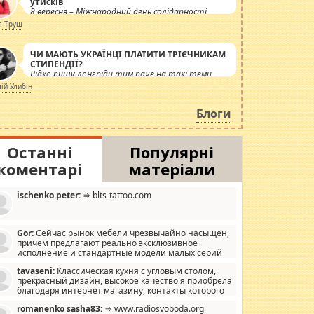
утисків
8 вересня – Міжнародний день солідарності
журналістів.
я Труш
ЧИ МАЮТЬ УКРАЇНЦІ ПЛАТИТИ ТРІЄЧНИКАМ
СТИПЕНДІЇ?
Рідко пишу лонгріди тим паче на такі теми,
але вже просто дістало! Обурюють сьогоднішні
лій Улибін
інсенуації навколо стипендіального питання.
Штучно роздувається ще одна соціальна
Блоги
катастрофа.
Останні
Популярні
коментарі
матеріали
ischenko peter:
⇒ blts-tattoo.com
Gor:
Сейчас рынок мебели чрезвычайно насыщен,
причем предлагают реально эксклюзивное
исполнение и стандартные модели малых серий
хонь, пока видел отличную кухонную мебель по
tavaseni:
Классическая кухня с угловым столом,
зайну, мало походит на стандартные формы, в MebelOk,
прекрасный дизайн, высокое качество я приобрела
еативненько и что главное - со вкусом все в порядке,
благодаря интернет магазину, контакты которого
з ненужных наворотов удорожающих мебель, а это не
 можете просмотреть https://mwood.com.ua.
следний фактор.
romanenko sasha83:
⇒ www.radiosvoboda.org