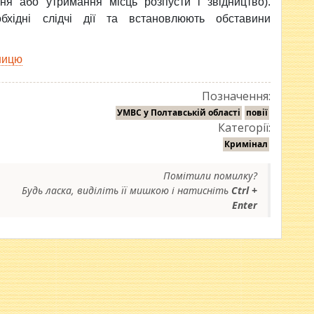
ння або утримання місць розпусти і звідництво).
обхідні слідчі дії та встановлюють обставини
ницю
Позначення:
УМВС у Полтавській області
повії
Категорії:
Кримінал
Помітили помилку?
Будь ласка, виділіть її мишкою і натисніть
Ctrl +
Enter