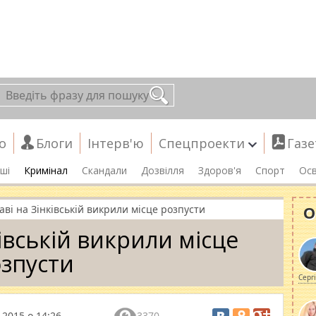
о
Блоги
Інтерв'ю
Спецпроекти
Газе
ші
Кримінал
Скандали
Дозвілля
Здоров'я
Спорт
Осв
О
аві на Зінківській викрили місце розпусти
ківській викрили місце
зпусти
Серг
 2015 о 14:26
3370