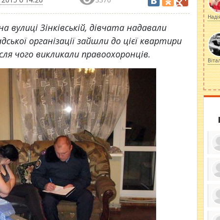
Наді
а вулиці Зінківській, дівчата надавали
дської організації зайшли до цієї квартири
ісля чого викликали правоохоронців.
Віта
ку
ди
кр
бе
вы
по