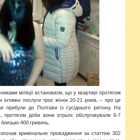
никами міліції встановили, що у квартирі протягом
інтимні послуги троє жінок 20-21 років, – про це
ни прибули до Полтави із сусіднього регіону. На
к, протягом доби вони втрьох обслуговували 6-7
а близько 400 гривень.
озпочав кримінальне провадження за статтею 302