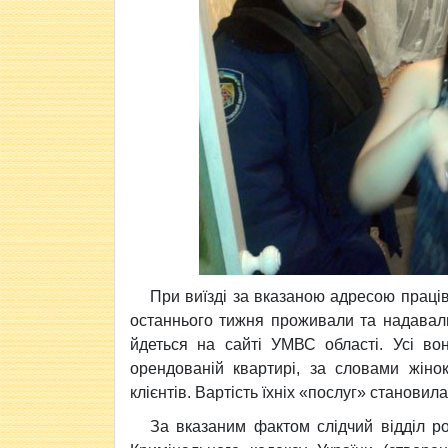
При виїзді за вказаною адресою праців
останнього тижня проживали та надавали 
йдеться на сайті УМВС області. Усі во
орендованій квартирі, за словами жіно
клієнтів. Вартість їхніх «послуг» становил
За вказаним фактом слідчий відділ р