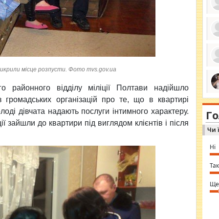
ро
се
да
ос
 викрили місце розпусти. Фото mvs.gov.ua
ін
за
тіл
го районного відділу міліції Полтави
надійшло
ком
bea
ми
з громадських організацій про те, що в квартирі
tha
на
nig
олоді дівчата надають послуги інтимного характеру.
Г
по
in 
ї зайшли до квартири під виглядом клієнтів і після
Sol
Чи 
Ind
gir
bod
Ні
alw
Mir
you
Так
⇒ 
Ще