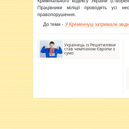
Кримінального кодексу України (створе
Працівники міліції проводять усі не
правопорушення.
До теми -
У Кременчуці затримали звід
Українець із Решетилівки
став чемпіоном Європи з
сумо