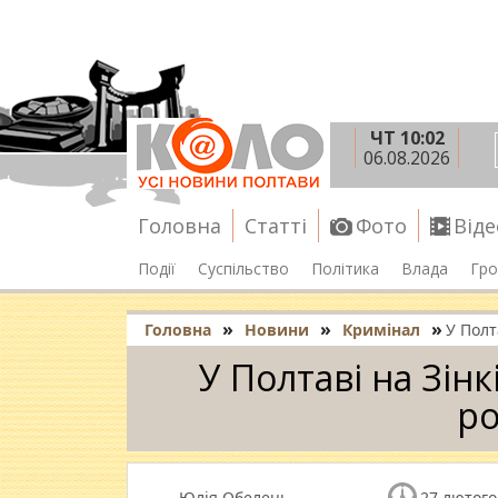
ЧТ 10:02
06.08.2026
Головна
Статті
Фото
Віде
Події
Суспільство
Політика
Влада
Гро
»
»
»
Головна
Новини
Кримінал
У Полт
У Полтаві на Зін
ро
Юлія Обелець
27 лютого