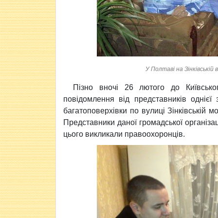
У Полтаві на Зінківській
Пізно вночі 26 лютого до Київсько
повідомлення від представників однієї 
багатоповерхівки по вулиці Зінківській м
Представники даної громадської організаці
цього викликали правоохоронців.