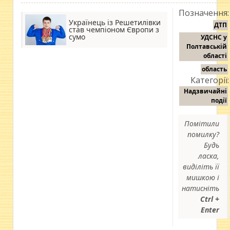
Позначення:
Українець із Решетилівки
ДТП
став чемпіоном Європи з
сумо
УДСНС у
Полтавській
області
область
Категорії:
Надзвичайні
події
Помітили
помилку?
Будь
ласка,
виділіть її
мишкою і
натисніть
Ctrl +
Enter