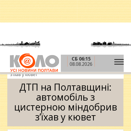
СБ 06:15
»
»
»
Головна
Новини
Надзвичайні події
ДТП
08.08.2026
на Полтавщині: автомобіль з цистерною міндобрив
з’їхав у кювет
ДТП на Полтавщині:
автомобіль з
цистерною міндобрив
з’їхав у кювет