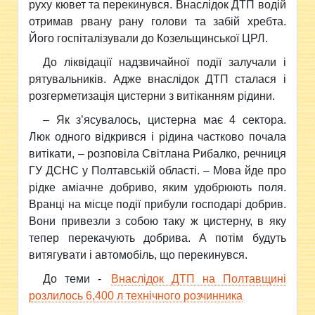
руху кювет та перекинувся. Внаслідок ДТП водій
отримав рвану рану голови та забій хребта.
Його госпіталізували до Козельщинської ЦРЛ.
До ліквідації надзвичайної події залучали і
рятувальників. Адже внаслідок ДТП сталася і
розгерметизація цистерни з витіканням рідини.
– Як з’ясувалось, цистерна має 4 сектора.
Люк одного відкрився і рідина частково почала
витікати, – розповіла Світлана Рибалко, речниця
ГУ ДСНС у Полтавській області. – Мова йде про
рідке аміачне добриво, яким удобрюють поля.
Вранці на місце події прибули господарі добрив.
Вони привезли з собою таку ж цистерну, в яку
тепер перекачують добрива. А потім будуть
витягувати і автомобіль, що перекинувся.
До теми -
Внаслідок ДТП на Полтавщині
розлилось 6,400 л технічного розчинника