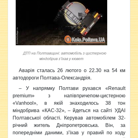
ДТП на Полтавщині: автомобіль з цистерною
міндобрив з’їхав у кювет
Аварія сталась 26 лютого о 22.30
на 54 км
автодороги Полтава-Олександрія.
– У напрямку Полтави рухався «Renault
premium» з напівпричепом-цистерною
«Vanhool», в якій знаходилось 38 тон
міндобрива «КАС-32», – йдеться на сайті УДАІ
Полтавської області. Керував автомобілем 32-
річний житель Дніпропетровська. Він, за
попередніми даними, з’їхав у правий по ходу