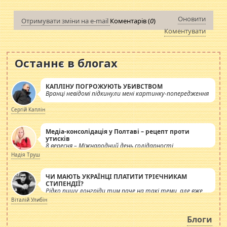
Оновити
Отримувати зміни на e-mail
Коментарів (
0
)
Коментувати
Останнє в блогах
КАПЛІНУ ПОГРОЖУЮТЬ УБИВСТВОМ
Вранці невідомі підкинули мені картинку-попередження
Сергій Каплін
Медіа-консолідація у Полтаві – рецепт проти
утисків
8 вересня – Міжнародний день солідарності
журналістів.
Надія Труш
ЧИ МАЮТЬ УКРАЇНЦІ ПЛАТИТИ ТРІЄЧНИКАМ
СТИПЕНДІЇ?
Рідко пишу лонгріди тим паче на такі теми, але вже
просто дістало! Обурюють сьогоднішні інсенуації
Віталій Улибін
навколо стипендіального питання. Штучно
роздувається ще одна соціальна катастрофа.
Блоги