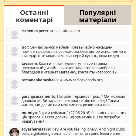
Останні
Популярні
коментарі
матеріали
ischenko peter:
⇒ blts-tattoo.com
Gor:
Сейчас рынок мебели чрезвычайно насыщен,
причем предлагают реально эксклюзивное исполнение и
стандартные модели малых серий кухонь, пока видел
отличную кухонную мебель по дизайну, мало походит на
tavaseni:
Классическая кухня с угловым столом,
стандартные формы, в MebelOk, креативненько и что главное -
прекрасный дизайн, высокое качество я приобрела
со вкусом все в порядке, без ненужных наворотов удорожающих
благодаря интернет магазину, контакты которого вы
мебель, а это не последний фактор.
можете просмотреть https://mwood.com.ua.
romanenko sasha83:
⇒ www.radiosvoboda.org
garciajsacramento:
Потрібні термінові гроші? Ми можемо
допомогти! Ви зараз переживаєте або ви в біді? Таким
чином, ми даємо вам можливість розвивати нові
розробки. Як багата людина, я почуваю себе зобов'язаним
mumiyo:
З дати публікації (27.05.2016) більшість вказаних
допомагати людям, які намагаються дати їм шанс. Кожен
цін зросла. Стаття досить інформативна, але потребує
заслуговує на другий шанс, і, оскільки влада не зможе, вони
редагування.
повинні приймати від інших. Для нас нема багато суми, і зрілість
ми визначаємо за взаємною згодою. Ні сюрпризів, ні додаткових
zoyasharma189:
Hey! Are you feeling lonely? And night clubs,
витрат, а тільки узгоджених сум і нічого іншого. Не чекайте і не
bars, sightseeing, romantic dinner or to spend leisure time
коментуйте цей пост. Введіть суму, яку ви хочете подати, і ми