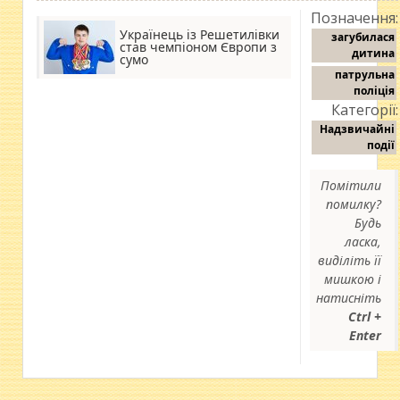
Позначення:
Українець із Решетилівки
загубилася
став чемпіоном Європи з
дитина
сумо
патрульна
поліція
Категорії:
Надзвичайні
події
Помітили
помилку?
Будь
ласка,
виділіть її
мишкою і
натисніть
Ctrl +
Enter