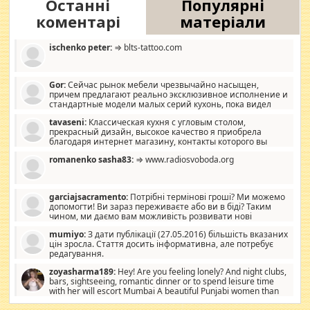
Останні
Популярні
коментарі
матеріали
ischenko peter:
⇒ blts-tattoo.com
Gor:
Сейчас рынок мебели чрезвычайно насыщен,
причем предлагают реально эксклюзивное исполнение и
стандартные модели малых серий кухонь, пока видел
отличную кухонную мебель по дизайну, мало походит на
tavaseni:
Классическая кухня с угловым столом,
стандартные формы, в MebelOk, креативненько и что главное -
прекрасный дизайн, высокое качество я приобрела
со вкусом все в порядке, без ненужных наворотов удорожающих
благодаря интернет магазину, контакты которого вы
мебель, а это не последний фактор.
можете просмотреть https://mwood.com.ua.
romanenko sasha83:
⇒ www.radiosvoboda.org
garciajsacramento:
Потрібні термінові гроші? Ми можемо
допомогти! Ви зараз переживаєте або ви в біді? Таким
чином, ми даємо вам можливість розвивати нові
розробки. Як багата людина, я почуваю себе зобов'язаним
mumiyo:
З дати публікації (27.05.2016) більшість вказаних
допомагати людям, які намагаються дати їм шанс. Кожен
цін зросла. Стаття досить інформативна, але потребує
заслуговує на другий шанс, і, оскільки влада не зможе, вони
редагування.
повинні приймати від інших. Для нас нема багато суми, і зрілість
ми визначаємо за взаємною згодою. Ні сюрпризів, ні додаткових
zoyasharma189:
Hey! Are you feeling lonely? And night clubs,
витрат, а тільки узгоджених сум і нічого іншого. Не чекайте і не
bars, sightseeing, romantic dinner or to spend leisure time
коментуйте цей пост. Введіть суму, яку ви хочете подати, і ми
with her will escort Mumbai A beautiful Punjabi women than
зв'яжемося з вами з усіма варіантами. зв'яжіться з нами
sexy escort companion in arms that you guys feel like 5 star luxury
сьогодні на garciajsacramento@gmail.com Вам потрібні термінові