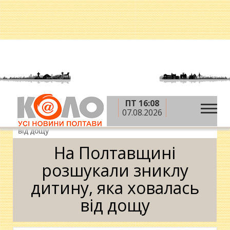
ПТ 16:08
»
»
»
Головна
Новини
Надзвичайні події
На
07.08.2026
Полтавщині розшукали зниклу дитину, яка ховалась
від дощу
На Полтавщині
розшукали зниклу
дитину, яка ховалась
від дощу