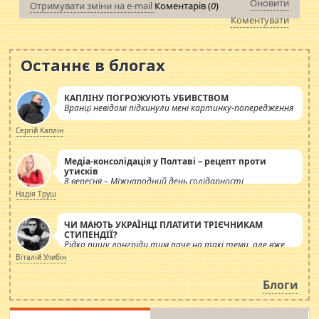
Оновити
Отримувати зміни на e-mail
Коментарів (
0
)
Коментувати
Останнє в блогах
КАПЛІНУ ПОГРОЖУЮТЬ УБИВСТВОМ
Вранці невідомі підкинули мені картинку-попередження
Сергій Каплін
Медіа-консолідація у Полтаві – рецепт проти
утисків
8 вересня – Міжнародний день солідарності
журналістів.
Надія Труш
ЧИ МАЮТЬ УКРАЇНЦІ ПЛАТИТИ ТРІЄЧНИКАМ
СТИПЕНДІЇ?
Рідко пишу лонгріди тим паче на такі теми, але вже
просто дістало! Обурюють сьогоднішні інсенуації
Віталій Улибін
навколо стипендіального питання. Штучно
роздувається ще одна соціальна катастрофа.
Блоги