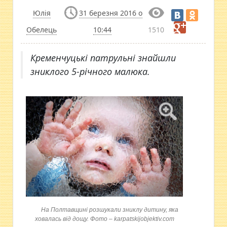
Юлія
31 березня 2016 о
Обелець
10:44
1510
Кременчуцькі патрульні знайшли
зниклого 5-річного малюка.
На Полтавщині розшукали зниклу дитину, яка
ховалась від дощу. Фото – karpatskijobjektiv.com