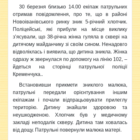
30
березня близько 14.00 екіпаж патрульних
отримав повідомлення, про те, що в районі
Новоіванівського ринку зник 5-річний хлопчик.
Поліцейські, які прибули на місце виклику
з’ясували, що 38-річна жінка гуляла в сквері на
дитячому майданчику зі своїм сином. Ненадовго
відволіклась і виявила, що дитина зникла. Жінка
одразу ж звернулася по допомогу на лінію 102, –
йдеться на сторінці патрульної поліції
Кременчука..
Встановивши прикмети зниклого малюка,
патрульні передали орієнтування іншим
екіпажам і почали відпрацьовувати прилеглу
територію. Дитину знайшли здоровою та
неушкодженою. Хлопчик був у медичному
закладі неподалік скверу. Дитина там ховалась
від дощу. Патрульні повернули малюка матері.