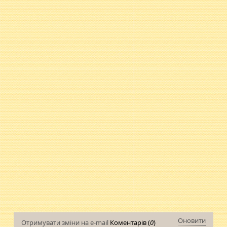
Оновити
Отримувати зміни на e-mail
Коментарів (
0
)