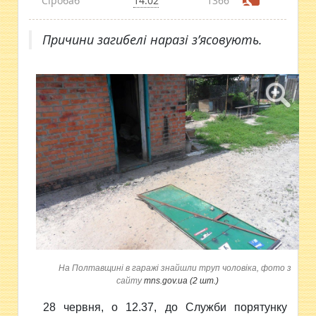
Сіробаб
14:02
1366
Причини загибелі наразі з’ясовують.
На Полтавщині в гаражі знайшли труп чоловіка, фото з
сайту
mns.gov.ua (2 шт.)
28 червня, о 12.37, до Служби порятунку