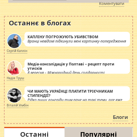
Коментувати
Останнє в блогах
КАПЛІНУ ПОГРОЖУЮТЬ УБИВСТВОМ
Вранці невідомі підкинули мені картинку-попередження
Сергій Каплін
Медіа-консолідація у Полтаві – рецепт проти
утисків
8 вересня – Міжнародний день солідарності
журналістів.
Надія Труш
ЧИ МАЮТЬ УКРАЇНЦІ ПЛАТИТИ ТРІЄЧНИКАМ
СТИПЕНДІЇ?
Рідко пишу лонгріди тим паче на такі теми, але вже
просто дістало! Обурюють сьогоднішні інсенуації
Віталій Улибін
навколо стипендіального питання. Штучно
роздувається ще одна соціальна катастрофа.
Блоги
Останні
Популярні