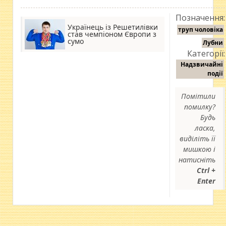
Позначення:
Українець із Решетилівки
труп чоловіка
став чемпіоном Європи з
сумо
Лубни
Категорії:
Надзвичайні
події
Помітили
помилку?
Будь
ласка,
виділіть її
мишкою і
натисніть
Ctrl +
Enter