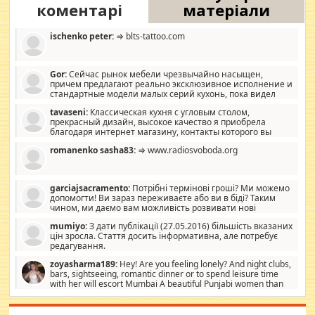
коментарі
матеріали
ischenko peter:
⇒ blts-tattoo.com
Gor:
Сейчас рынок мебели чрезвычайно насыщен,
причем предлагают реально эксклюзивное исполнение и
стандартные модели малых серий кухонь, пока видел
отличную кухонную мебель по дизайну, мало походит на
tavaseni:
Классическая кухня с угловым столом,
стандартные формы, в MebelOk, креативненько и что главное -
прекрасный дизайн, высокое качество я приобрела
со вкусом все в порядке, без ненужных наворотов удорожающих
благодаря интернет магазину, контакты которого вы
мебель, а это не последний фактор.
можете просмотреть https://mwood.com.ua.
romanenko sasha83:
⇒ www.radiosvoboda.org
garciajsacramento:
Потрібні термінові гроші? Ми можемо
допомогти! Ви зараз переживаєте або ви в біді? Таким
чином, ми даємо вам можливість розвивати нові
розробки. Як багата людина, я почуваю себе зобов'язаним
mumiyo:
З дати публікації (27.05.2016) більшість вказаних
допомагати людям, які намагаються дати їм шанс. Кожен
цін зросла. Стаття досить інформативна, але потребує
заслуговує на другий шанс, і, оскільки влада не зможе, вони
редагування.
повинні приймати від інших. Для нас нема багато суми, і зрілість
ми визначаємо за взаємною згодою. Ні сюрпризів, ні додаткових
zoyasharma189:
Hey! Are you feeling lonely? And night clubs,
витрат, а тільки узгоджених сум і нічого іншого. Не чекайте і не
bars, sightseeing, romantic dinner or to spend leisure time
коментуйте цей пост. Введіть суму, яку ви хочете подати, і ми
with her will escort Mumbai A beautiful Punjabi women than
зв'яжемося з вами з усіма варіантами. зв'яжіться з нами
sexy escort companion in arms that you guys feel like 5 star luxury
сьогодні на garciajsacramento@gmail.com Вам потрібні термінові
hotel had to spend the night in their search for loved solitaire free
гроші? Ми можемо допомогти!
maintenance stops in Mumbai. Here we offer fair and very attractive