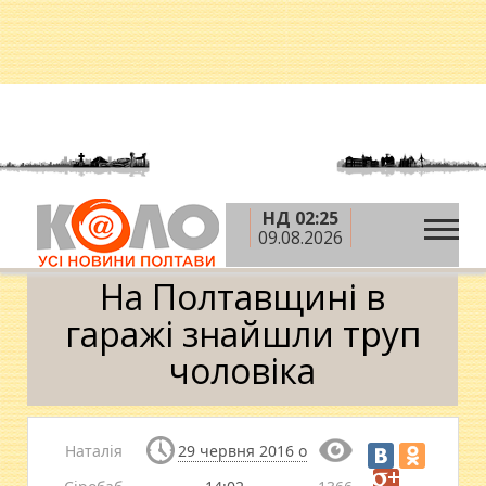
НД 02:25
»
»
»
Головна
Новини
Надзвичайні події
На
09.08.2026
Полтавщині в гаражі знайшли труп чоловіка
На Полтавщині в
гаражі знайшли труп
чоловіка
Наталія
29 червня 2016 о