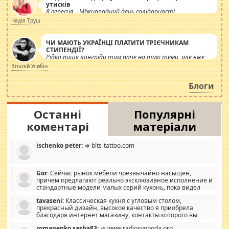
утисків
8 вересня – Міжнародний день солідарності
журналістів.
Надія Труш
ЧИ МАЮТЬ УКРАЇНЦІ ПЛАТИТИ ТРІЄЧНИКАМ
СТИПЕНДІЇ?
Рідко пишу лонгріди тим паче на такі теми, але вже
просто дістало! Обурюють сьогоднішні інсенуації
Віталій Улибін
навколо стипендіального питання. Штучно
роздувається ще одна соціальна катастрофа.
Блоги
Останні
Популярні
коментарі
матеріали
ischenko peter:
⇒ blts-tattoo.com
Gor:
Сейчас рынок мебели чрезвычайно насыщен,
причем предлагают реально эксклюзивное исполнение и
стандартные модели малых серий кухонь, пока видел
отличную кухонную мебель по дизайну, мало походит на
tavaseni:
Классическая кухня с угловым столом,
стандартные формы, в MebelOk, креативненько и что главное -
прекрасный дизайн, высокое качество я приобрела
со вкусом все в порядке, без ненужных наворотов удорожающих
благодаря интернет магазину, контакты которого вы
мебель, а это не последний фактор.
можете просмотреть https://mwood.com.ua.
romanenko sasha83:
⇒ www.radiosvoboda.org