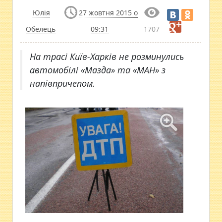
Юлія
27 жовтня 2015 о
Обелець
09:31
1707
На трасі Київ-Харків не розминулись
автомобілі «Мазда» та «МАН» з
напівпричепом.