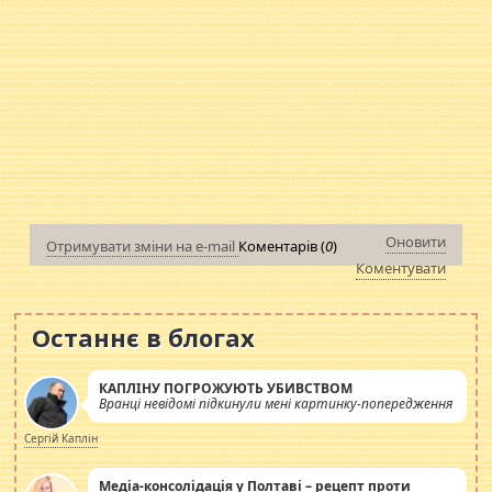
Оновити
Отримувати зміни на e-mail
Коментарів (
0
)
Коментувати
Останнє в блогах
КАПЛІНУ ПОГРОЖУЮТЬ УБИВСТВОМ
Вранці невідомі підкинули мені картинку-попередження
Сергій Каплін
Медіа-консолідація у Полтаві – рецепт проти