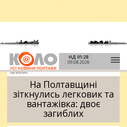
НД 01:28
»
»
»
Головна
Новини
Надзвичайні події
На
09.08.2026
Полтавщині зіткнулись легковик та вантажівка: двоє
загиблих
На Полтавщині
зіткнулись легковик та
вантажівка: двоє
загиблих