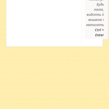
Будь
ласка,
виділіть її
мишкою і
натисніть
Ctrl +
Enter