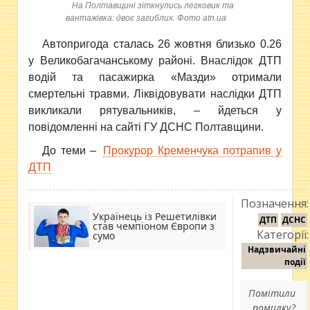
На Полтавщині зіткнулись легковик та
вантажівка: двоє загиблих. Фото atn.ua
Автопригода сталась 26 жовтня близько
0.26
у Великобагачанському районі. Внаслідок ДТП
водій та пасажирка «Мазди» отримали
смертельні травми. Ліквідовувати наслідки ДТП
викликали рятувальників, – йдеться у
повідомленні на сайті ГУ ДСНС Полтавщини.
До теми –
Прокурор Кременчука потрапив у
ДТП
Позначення:
Українець із Решетилівки
ДТП
ДСНС
став чемпіоном Європи з
Категорії:
сумо
Надзвичайні
події
Помітили
помилку?