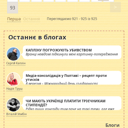
>
93
Перша
Остання
Переглядаємо 921 - 925 із 925
Останнє в блогах
КАПЛІНУ ПОГРОЖУЮТЬ УБИВСТВОМ
Вранці невідомі підкинули мені картинку-попередження
Сергій Каплін
Медіа-консолідація у Полтаві – рецепт проти
утисків
8 вересня – Міжнародний день солідарності
журналістів.
Надія Труш
ЧИ МАЮТЬ УКРАЇНЦІ ПЛАТИТИ ТРІЄЧНИКАМ
СТИПЕНДІЇ?
Рідко пишу лонгріди тим паче на такі теми, але вже
просто дістало! Обурюють сьогоднішні інсенуації
Віталій Улибін
навколо стипендіального питання. Штучно
роздувається ще одна соціальна катастрофа.
Блоги