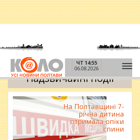
ЧТ 14:55
»
»
Головна
Новини
Надзвичайні події
06.08.2026
Надзвичайні події
На Полтавщині 7-
річна дитина
отримала опіки
спини