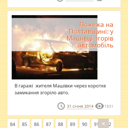
Пожежа на
Полтавщині: у
Машівці згорів
автомобіль
В гаражі жителя Машівки через коротке
замикання згоріло авто.
31 січня 2014
1831
<
84
85
86
87
88
89
90
91
92