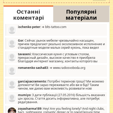
Останні
Популярні
коментарі
матеріали
ischenko peter:
⇒ blts-tattoo.com
Gor:
Сейчас рынок мебели чрезвычайно насыщен,
причем предлагают реально эксклюзивное исполнение и
стандартные модели малых серий кухонь, пока видел
отличную кухонную мебель по дизайну, мало походит на
tavaseni:
Классическая кухня с угловым столом,
стандартные формы, в MebelOk, креативненько и что главное -
прекрасный дизайн, высокое качество я приобрела
со вкусом все в порядке, без ненужных наворотов удорожающих
благодаря интернет магазину, контакты которого вы
мебель, а это не последний фактор.
можете просмотреть https://mwood.com.ua.
romanenko sasha83:
⇒ www.radiosvoboda.org
garciajsacramento:
Потрібні термінові гроші? Ми можемо
допомогти! Ви зараз переживаєте або ви в біді? Таким
чином, ми даємо вам можливість розвивати нові
розробки. Як багата людина, я почуваю себе зобов'язаним
mumiyo:
З дати публікації (27.05.2016) більшість вказаних
допомагати людям, які намагаються дати їм шанс. Кожен
цін зросла. Стаття досить інформативна, але потребує
заслуговує на другий шанс, і, оскільки влада не зможе, вони
редагування.
повинні приймати від інших. Для нас нема багато суми, і зрілість
ми визначаємо за взаємною згодою. Ні сюрпризів, ні додаткових
zoyasharma189:
Hey! Are you feeling lonely? And night clubs,
витрат, а тільки узгоджених сум і нічого іншого. Не чекайте і не
bars, sightseeing, romantic dinner or to spend leisure time