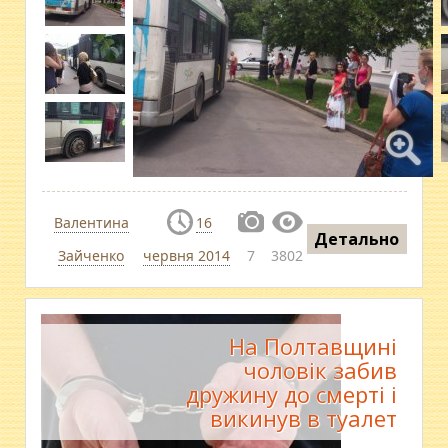
Валентина
16
Детально
Зайченко
червня 2014
7
3802
На Полтавщині
чоловік забив
дружину до смерті і
викинув в туалет