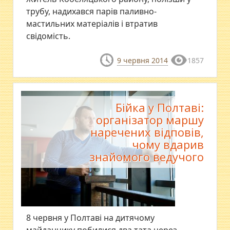
трубу, надихався парів паливно-
мастильних матеріалів і втратив
свідомість.
9 червня 2014
1857
Бійка у Полтаві:
організатор маршу
наречених відповів,
чому вдарив
знайомого ведучого
8 червня у Полтаві на дитячому
майданчику побилися два тата через