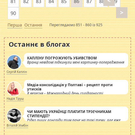
<
81
82
83
84
85
86
87
88
89
>
90
Перша
Остання
Переглядаємо 851 - 860 із 925
Останнє в блогах
КАПЛІНУ ПОГРОЖУЮТЬ УБИВСТВОМ
Вранці невідомі підкинули мені картинку-попередження
Сергій Каплін
Медіа-консолідація у Полтаві – рецепт проти
утисків
8 вересня – Міжнародний день солідарності
журналістів.
Надія Труш
ЧИ МАЮТЬ УКРАЇНЦІ ПЛАТИТИ ТРІЄЧНИКАМ
СТИПЕНДІЇ?
Рідко пишу лонгріди тим паче на такі теми, але вже
просто дістало! Обурюють сьогоднішні інсенуації
Віталій Улибін
навколо стипендіального питання. Штучно
роздувається ще одна соціальна катастрофа.