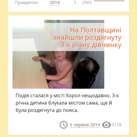
Правденко
2014
5
2505
На Полтавщині
знайшли роздягнуту
3-х річну дівчинку
Подія сталася у місті Хорол нещодавно. 3-х
річна дитина блукала містом сама, ще й
була роздягнута до пояса.
5 червня 2014
3178