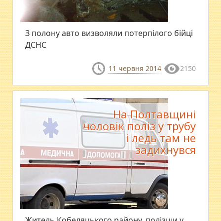
З полону авто визволяли потерпілого бійці
ДСНС
11 червня 2014
2150
На Полтавщині
чоловік поліз у трубу
і ледь там не
задихнувся
Житель Кобеляцького району, полізши у