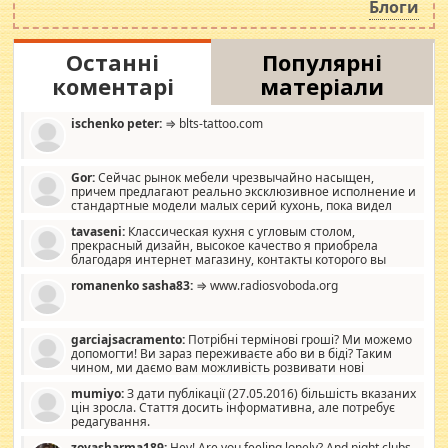
Блоги
Останні
Популярні
коментарі
матеріали
ischenko peter:
⇒ blts-tattoo.com
Gor:
Сейчас рынок мебели чрезвычайно насыщен,
причем предлагают реально эксклюзивное исполнение и
стандартные модели малых серий кухонь, пока видел
отличную кухонную мебель по дизайну, мало походит на
tavaseni:
Классическая кухня с угловым столом,
стандартные формы, в MebelOk, креативненько и что главное -
прекрасный дизайн, высокое качество я приобрела
со вкусом все в порядке, без ненужных наворотов удорожающих
благодаря интернет магазину, контакты которого вы
мебель, а это не последний фактор.
можете просмотреть https://mwood.com.ua.
romanenko sasha83:
⇒ www.radiosvoboda.org
garciajsacramento:
Потрібні термінові гроші? Ми можемо
допомогти! Ви зараз переживаєте або ви в біді? Таким
чином, ми даємо вам можливість розвивати нові
розробки. Як багата людина, я почуваю себе зобов'язаним
mumiyo:
З дати публікації (27.05.2016) більшість вказаних
допомагати людям, які намагаються дати їм шанс. Кожен
цін зросла. Стаття досить інформативна, але потребує
заслуговує на другий шанс, і, оскільки влада не зможе, вони
редагування.
повинні приймати від інших. Для нас нема багато суми, і зрілість
ми визначаємо за взаємною згодою. Ні сюрпризів, ні додаткових
zoyasharma189:
Hey! Are you feeling lonely? And night clubs,