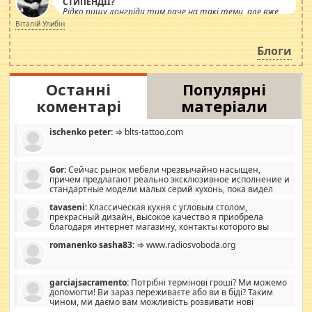
СТИПЕНДІЇ?
Рідко пишу лонгріди тим паче на такі теми, але вже
просто дістало! Обурюють сьогоднішні інсенуації
Віталій Улибін
навколо стипендіального питання. Штучно
роздувається ще одна соціальна катастрофа.
Блоги
Останні
Популярні
коментарі
матеріали
ischenko peter:
⇒ blts-tattoo.com
Gor:
Сейчас рынок мебели чрезвычайно насыщен,
причем предлагают реально эксклюзивное исполнение и
стандартные модели малых серий кухонь, пока видел
отличную кухонную мебель по дизайну, мало походит на
tavaseni:
Классическая кухня с угловым столом,
стандартные формы, в MebelOk, креативненько и что главное -
прекрасный дизайн, высокое качество я приобрела
со вкусом все в порядке, без ненужных наворотов удорожающих
благодаря интернет магазину, контакты которого вы
мебель, а это не последний фактор.
можете просмотреть https://mwood.com.ua.
romanenko sasha83:
⇒ www.radiosvoboda.org
garciajsacramento:
Потрібні термінові гроші? Ми можемо
допомогти! Ви зараз переживаєте або ви в біді? Таким
чином, ми даємо вам можливість розвивати нові
розробки. Як багата людина, я почуваю себе зобов'язаним