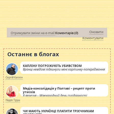
Оновити
Отримувати зміни на e-mail
Коментарів (
0
)
Коментувати
Останнє в блогах
КАПЛІНУ ПОГРОЖУЮТЬ УБИВСТВОМ
Вранці невідомі підкинули мені картинку-попередження
Сергій Каплін
Медіа-консолідація у Полтаві – рецепт проти
утисків
8 вересня – Міжнародний день солідарності
журналістів.
Надія Труш
ЧИ МАЮТЬ УКРАЇНЦІ ПЛАТИТИ ТРІЄЧНИКАМ