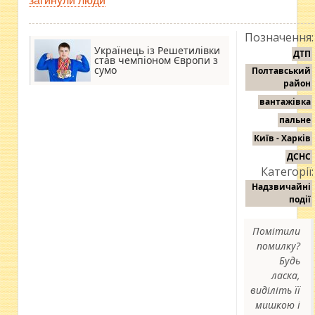
загинули люди
Позначення:
Українець із Решетилівки
ДТП
став чемпіоном Європи з
сумо
Полтавський
район
вантажівка
пальне
Київ - Харків
ДСНС
Категорії:
Надзвичайні
події
Помітили
помилку?
Будь
ласка,
виділіть її
мишкою і