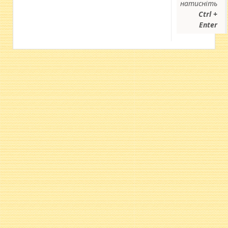
натисніть
Ctrl +
Enter