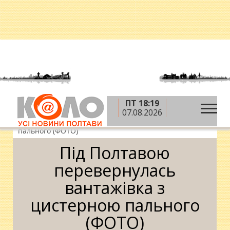
ПТ 18:19
»
»
»
Головна
Новини
Надзвичайні події
Під
07.08.2026
Полтавою перевернулась вантажівка з цистерною
пального (ФОТО)
Під Полтавою
перевернулась
вантажівка з
цистерною пального
(ФОТО)