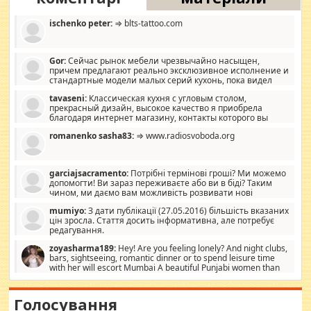
ischenko peter:
⇒ blts-tattoo.com
Gor:
Сейчас рынок мебели чрезвычайно насыщен,
причем предлагают реально эксклюзивное исполнение и
стандартные модели малых серий кухонь, пока видел
отличную кухонную мебель по дизайну, мало походит на
tavaseni:
Классическая кухня с угловым столом,
стандартные формы, в MebelOk, креативненько и что главное -
прекрасный дизайн, высокое качество я приобрела
со вкусом все в порядке, без ненужных наворотов удорожающих
благодаря интернет магазину, контакты которого вы
мебель, а это не последний фактор.
можете просмотреть https://mwood.com.ua.
romanenko sasha83:
⇒ www.radiosvoboda.org
garciajsacramento:
Потрібні термінові гроші? Ми можемо
допомогти! Ви зараз переживаєте або ви в біді? Таким
чином, ми даємо вам можливість розвивати нові
розробки. Як багата людина, я почуваю себе зобов'язаним
mumiyo:
З дати публікації (27.05.2016) більшість вказаних
допомагати людям, які намагаються дати їм шанс. Кожен
цін зросла. Стаття досить інформативна, але потребує
заслуговує на другий шанс, і, оскільки влада не зможе, вони
редагування.
повинні приймати від інших. Для нас нема багато суми, і зрілість
ми визначаємо за взаємною згодою. Ні сюрпризів, ні додаткових
zoyasharma189:
Hey! Are you feeling lonely? And night clubs,
витрат, а тільки узгоджених сум і нічого іншого. Не чекайте і не
bars, sightseeing, romantic dinner or to spend leisure time
коментуйте цей пост. Введіть суму, яку ви хочете подати, і ми
with her will escort Mumbai A beautiful Punjabi women than
зв'яжемося з вами з усіма варіантами. зв'яжіться з нами
sexy escort companion in arms that you guys feel like 5 star luxury
сьогодні на garciajsacramento@gmail.com Вам потрібні термінові
hotel had to spend the night in their search for loved solitaire free
гроші? Ми можемо допомогти!
maintenance stops in Mumbai. Here we offer fair and very attractive
Голосування
woman "Love Solitaire" beautiful figure and shapely body shapes.