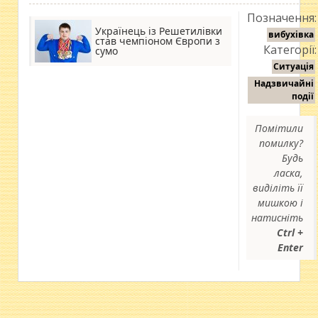
Позначення:
Українець із Решетилівки
вибухівка
став чемпіоном Європи з
Категорії:
сумо
Ситуація
Надзвичайні
події
Помітили
помилку?
Будь
ласка,
виділіть її
мишкою і
натисніть
Ctrl +
Enter