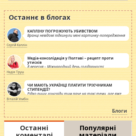
Останнє в блогах
КАПЛІНУ ПОГРОЖУЮТЬ УБИВСТВОМ
Вранці невідомі підкинули мені картинку-попередження
Сергій Каплін
Медіа-консолідація у Полтаві – рецепт проти
утисків
8 вересня – Міжнародний день солідарності
журналістів.
Надія Труш
ЧИ МАЮТЬ УКРАЇНЦІ ПЛАТИТИ ТРІЄЧНИКАМ
СТИПЕНДІЇ?
Рідко пишу лонгріди тим паче на такі теми, але вже
просто дістало! Обурюють сьогоднішні інсенуації
Віталій Улибін
навколо стипендіального питання. Штучно
роздувається ще одна соціальна катастрофа.
Блоги
Останні
Популярні
коментарі
матеріали