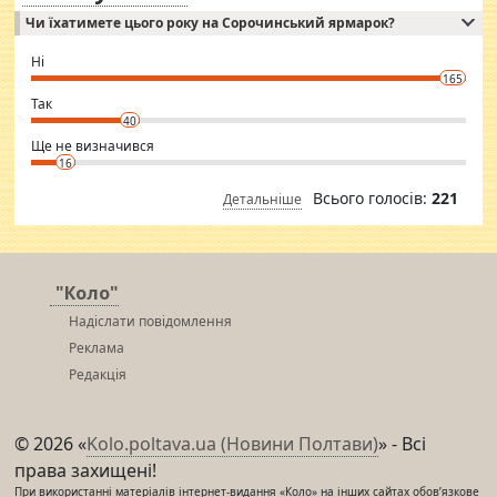
Independent escort in Mumbai, truthful, friendly and cheerful girl.
Чи їхатимете цього року на Сорочинський ярмарок?
WhatsApp via an easily can see the latest pictures of her body and the
godly. Variety is the spice of life, he believes, so always travel and
want to meet new people. Sakshi Mirchandani health and figure
Ні
conscious in order to keep yourself fit and regularly go to the health
165
club.
⇒ sakshimirchandani.com
Так
40
Ще не визначився
16
Всього голосів:
221
Детальніше
"Коло"
Надіслати повідомлення
Реклама
Редакція
© 2026 «
Kolo.poltava.ua (Новини Полтави)
» - Всі
права захищені!
При використанні матеріалів інтернет-видання «Коло» на інших сайтах обов’язкове