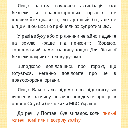
Якщо раптом почалася активізація сил
безпеки й правоохоронних органів, не
проявляйте цікавості, ідіть у інший бік, але не
бігцем, щоб Вас не прийняли за супротивника.
У разі вибуху або стрілянини негайно падайте
на землю, краще під прикриття (бордюр,
торговельний намет, машину тощо). Для більшої
безпеки накрийте голову руками.
Випадково довідавшись про теракт, що
готується, негайно повідомте про це в
правоохоронні органи.
Якщо Вам стало відомо про підготовку чи
вчинення злочину, негайно повідомте про це в
органи Служби безпеки чи МВС України!
До речі, у Полтаві був випадок, коли
пильні
жителі помітили підозрілу валізу