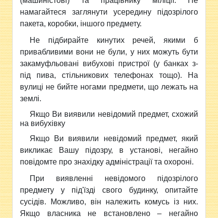
(машиністові) та працівнику міліції. Не
намагайтеся заглянути усередину підозрілого
пакета, коробки, іншого предмету.
Не підбирайте кинутих речей, якими б
привабливими вони не були, у них можуть бути
закамуфльовані вибухові пристрої (у банках з-
під пива, стільникових телефонах тощо). На
вулиці не бийте ногами предмети, що лежать на
землі.
Якщо Ви виявили невідомий предмет, схожий
на вибухівку
Якщо Ви виявили невідомий предмет, який
викликає Вашу підозру, в установі, негайно
повідомте про знахідку адміністрації та охороні.
При виявленні невідомого підозрілого
предмету у під'їзді свого будинку, опитайте
сусідів. Можливо, він належить комусь із них.
Якщо власника не встановлено – негайно