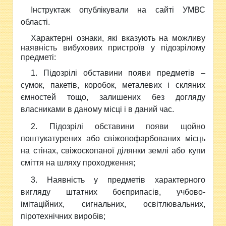
Інструктаж опублікували на сайті УМВС
області.
Характерні ознаки, які вказують на можливу
наявність вибухових пристроїв у підозрілому
предметі:
1. Підозрілі обставини появи предметів –
сумок, пакетів, коробок, металевих і скляних
ємностей тощо, залишених без догляду
власниками в даному місці і в даний час.
2. Підозрілі обставини появи щойно
поштукатурених або свіжопофарбованих місць
на стінах, свіжоскопаної ділянки землі або купи
сміття на шляху проходження;
3. Наявність у предметів характерного
вигляду штатних боєприпасів, учбово-
імітаційних, сигнальних, освітлювальних,
піротехнічних виробів;