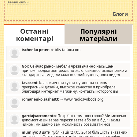
просто дістало! Обурюють сьогоднішні інсенуації
Віталій Улибін
навколо стипендіального питання. Штучно
роздувається ще одна соціальна катастрофа.
Блоги
Останні
Популярні
коментарі
матеріали
ischenko peter:
⇒ blts-tattoo.com
Gor:
Сейчас рынок мебели чрезвычайно насыщен,
причем предлагают реально эксклюзивное исполнение и
стандартные модели малых серий кухонь, пока видел
отличную кухонную мебель по дизайну, мало походит на
tavaseni:
Классическая кухня с угловым столом,
стандартные формы, в MebelOk, креативненько и что главное -
прекрасный дизайн, высокое качество я приобрела
со вкусом все в порядке, без ненужных наворотов удорожающих
благодаря интернет магазину, контакты которого вы
мебель, а это не последний фактор.
можете просмотреть https://mwood.com.ua.
romanenko sasha83:
⇒ www.radiosvoboda.org
garciajsacramento:
Потрібні термінові гроші? Ми можемо
допомогти! Ви зараз переживаєте або ви в біді? Таким
чином, ми даємо вам можливість розвивати нові
розробки. Як багата людина, я почуваю себе зобов'язаним
mumiyo:
З дати публікації (27.05.2016) більшість вказаних
допомагати людям, які намагаються дати їм шанс. Кожен
цін зросла. Стаття досить інформативна, але потребує