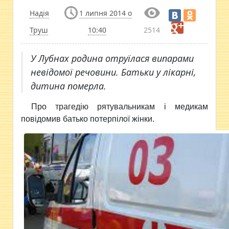
Надія
1 липня 2014 о
Труш
10:40
2514
У Лубнах родина отруїлася випарами
невідомої речовини. Батьки у лікарні,
дитина померла.
Про трагедію рятувальникам і медикам
повідомив батько потерпілої жінки.