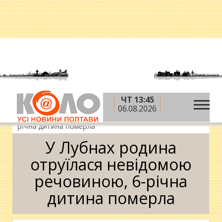
ЧТ 13:45
»
»
»
Головна
Новини
Надзвичайні події
У
06.08.2026
Лубнах родина отруїлася невідомою речовиною, 6-
річна дитина померла
У Лубнах родина
отруїлася невідомою
речовиною, 6-річна
дитина померла