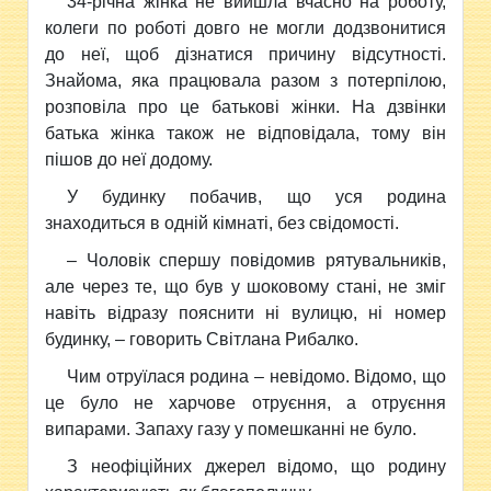
34-річна жінка не вийшла вчасно на роботу,
колеги по роботі довго не могли додзвонитися
до неї, щоб дізнатися причину відсутності.
Знайома, яка працювала разом з потерпілою,
розповіла про це батькові жінки. На дзвінки
батька жінка також не відповідала, тому він
пішов до неї додому.
У будинку побачив, що уся родина
знаходиться в одній кімнаті, без свідомості.
– Чоловік спершу повідомив рятувальників,
але через те, що був у шоковому стані, не зміг
навіть відразу пояснити ні вулицю, ні номер
будинку, – говорить Світлана Рибалко.
Чим отруїлася родина – невідомо. Відомо, що
це було не харчове отруєння, а отруєння
випарами. Запаху газу у помешканні не було.
З неофіційних джерел відомо, що родину