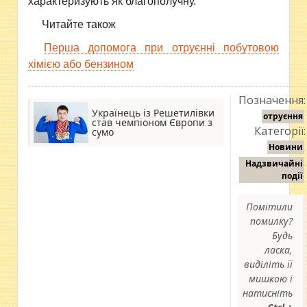
характеризують як благополучну.
Читайте також
Перша допомога при отруєнні побутовою
хімією або бензином
Позначення:
Українець із Решетилівки
отруєння
став чемпіоном Європи з
Категорії:
сумо
Новини
Надзвичайні
події
Помітили
помилку?
Будь
ласка,
виділіть її
мишкою і
натисніть