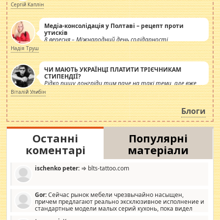
Сергій Каплін
Медіа-консолідація у Полтаві – рецепт проти
утисків
8 вересня – Міжнародний день солідарності
журналістів.
Надія Труш
ЧИ МАЮТЬ УКРАЇНЦІ ПЛАТИТИ ТРІЄЧНИКАМ
СТИПЕНДІЇ?
Рідко пишу лонгріди тим паче на такі теми, але вже
просто дістало! Обурюють сьогоднішні інсенуації
Віталій Улибін
навколо стипендіального питання. Штучно
роздувається ще одна соціальна катастрофа.
Блоги
Останні
Популярні
коментарі
матеріали
ischenko peter:
⇒ blts-tattoo.com
Gor:
Сейчас рынок мебели чрезвычайно насыщен,
причем предлагают реально эксклюзивное исполнение и
стандартные модели малых серий кухонь, пока видел
отличную кухонную мебель по дизайну, мало походит на