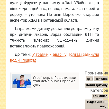
вулиці Фрунзе у напрямку «Лялі Убийвовк», а
пішоходи в цей час, певно, намагалися перейти
дорогу, – уточнила Наталія Варченко, старший
інспектор УДАІ в Полтавській області.
Із травмами дитину доставили до травмпункту
при дитячій лікарні. Зараз обставини ДТП та
тяжкість тілесних ушкоджень дитини
встановлюють правоохоронці.
До теми:
У трагічній аварії у Полтаві загинули
водій і пішохід
Позначення:
Українець із Решетилівки
ДТП
Полтава
став чемпіоном Європи з
сумо
збили дитину
Категорії:
Кримінал
Надзвичайні
події