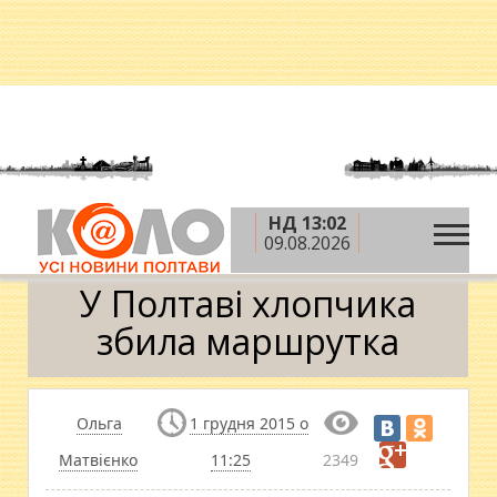
НД 13:02
»
»
»
Головна
Новини
Надзвичайні події
У
09.08.2026
Полтаві хлопчика збила маршрутка
У Полтаві хлопчика
збила маршрутка
Ольга
1 грудня 2015 о
Матвієнко
11:25
2349