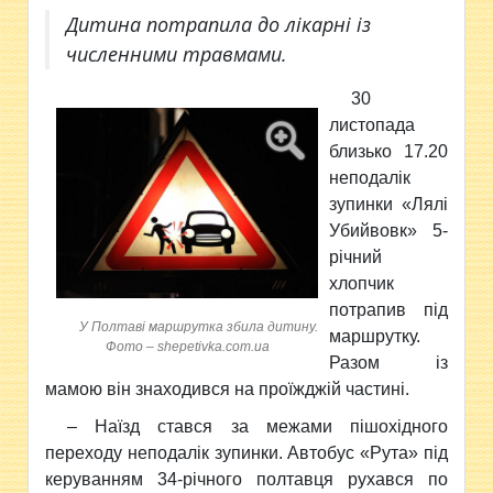
Дитина потрапила до лікарні із
численними травмами.
30
листопада
близько 17.20
неподалік
зупинки «Лялі
Убийвовк» 5-
річний
хлопчик
потрапив під
У Полтаві маршрутка збила дитину.
маршрутку.
Фото – shepetivka.com.ua
Разом із
мамою він знаходився на проїжджій частині.
– Наїзд стався за межами пішохідного
переходу неподалік зупинки. Автобус «Рута» під
керуванням 34-річного полтавця рухався по