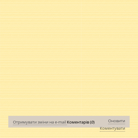
Оновити
Отримувати зміни на e-mail
Коментарів (
0
)
Коментувати