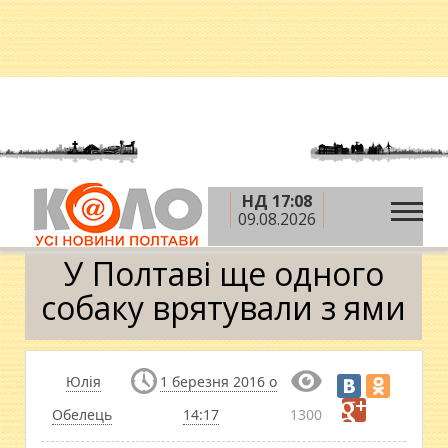
НД 17:08
»
»
»
Головна
Новини
Надзвичайні події
У
09.08.2026
Полтаві ще одного собаку врятували з ями
У Полтаві ще одного
собаку врятували з ями
Юлія
1 березня 2016 о
Обелець
14:17
1300