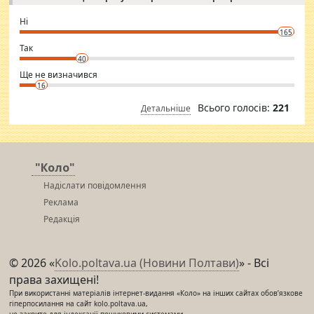
godly. Variety is the spice of life, he believes, so always travel and
want to meet new people. Sakshi Mirchandani health and figure
Ні
conscious in order to keep yourself fit and regularly go to the health
165
club.
⇒ sakshimirchandani.com
Так
40
Ще не визначився
16
Всього голосів:
221
Детальніше
"Коло"
Надіслати повідомлення
Реклама
Редакція
© 2026 «
Kolo.poltava.ua (Новини Полтави)
» - Всі
права захищені!
При використанні матеріалів інтернет-видання «Коло» на інших сайтах обов’язкове
гіперпосилання на сайт kolo.poltava.ua,