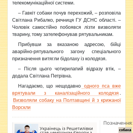
телекомунікаційної системи.
– Гавкіт собаки почув перехожий, – розповіла
Світлана Рибалко, речниця ГУ ДСНС області. –
Чоловік самостійно побоявся лізти визволяти
тварину, тому зателефонував рятувальникам.
Прибувши за вказаною адресою, бійці
аварійно-рятувального загону спеціального
призначення витягли бідолаху із колодязя.
– Після цього чотирилапий відразу втік, –
додала Світлана Петрівна.
Нагадаємо, що нещодавно
одного пса вже
врятували з каналізаційного колодязя
.
Визволяли собаку на Полтавщині й з крижаної
Ворскли
Позначення:
Українець із Решетилівки
собака
став чемпіоном Європи з