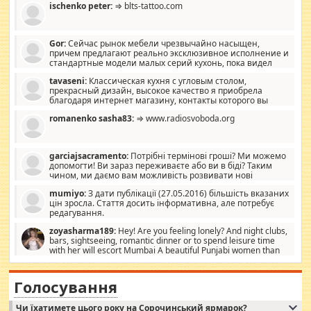
ischenko peter:
⇒ blts-tattoo.com
Gor:
Сейчас рынок мебели чрезвычайно насыщен,
причем предлагают реально эксклюзивное исполнение и
стандартные модели малых серий кухонь, пока видел
отличную кухонную мебель по дизайну, мало походит на
tavaseni:
Классическая кухня с угловым столом,
стандартные формы, в MebelOk, креативненько и что главное -
прекрасный дизайн, высокое качество я приобрела
со вкусом все в порядке, без ненужных наворотов удорожающих
благодаря интернет магазину, контакты которого вы
мебель, а это не последний фактор.
можете просмотреть https://mwood.com.ua.
romanenko sasha83:
⇒ www.radiosvoboda.org
garciajsacramento:
Потрібні термінові гроші? Ми можемо
допомогти! Ви зараз переживаєте або ви в біді? Таким
чином, ми даємо вам можливість розвивати нові
розробки. Як багата людина, я почуваю себе зобов'язаним
mumiyo:
З дати публікації (27.05.2016) більшість вказаних
допомагати людям, які намагаються дати їм шанс. Кожен
цін зросла. Стаття досить інформативна, але потребує
заслуговує на другий шанс, і, оскільки влада не зможе, вони
редагування.
повинні приймати від інших. Для нас нема багато суми, і зрілість
ми визначаємо за взаємною згодою. Ні сюрпризів, ні додаткових
zoyasharma189:
Hey! Are you feeling lonely? And night clubs,
витрат, а тільки узгоджених сум і нічого іншого. Не чекайте і не
bars, sightseeing, romantic dinner or to spend leisure time
коментуйте цей пост. Введіть суму, яку ви хочете подати, і ми
with her will escort Mumbai A beautiful Punjabi women than
зв'яжемося з вами з усіма варіантами. зв'яжіться з нами
sexy escort companion in arms that you guys feel like 5 star luxury
сьогодні на garciajsacramento@gmail.com Вам потрібні термінові
hotel had to spend the night in their search for loved solitaire free
гроші? Ми можемо допомогти!
maintenance stops in Mumbai. Here we offer fair and very attractive
Голосування
woman "Love Solitaire" beautiful figure and shapely body shapes.
Independent escort in Mumbai, truthful, friendly and cheerful girl.
Чи їхатимете цього року на Сорочинський ярмарок?
WhatsApp via an easily can see the latest pictures of her body and the