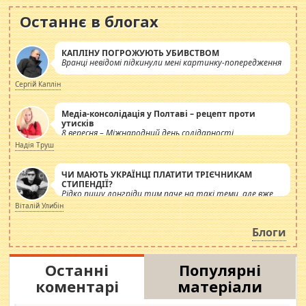
Останнє в блогах
КАПЛІНУ ПОГРОЖУЮТЬ УБИВСТВОМ
Вранці невідомі підкинули мені картинку-попередження
Сергій Каплін
Медіа-консолідація у Полтаві – рецепт проти
утисків
8 вересня – Міжнародний день солідарності
журналістів.
Надія Труш
ЧИ МАЮТЬ УКРАЇНЦІ ПЛАТИТИ ТРІЄЧНИКАМ
СТИПЕНДІЇ?
Рідко пишу лонгріди тим паче на такі теми, але вже
просто дістало! Обурюють сьогоднішні інсенуації
Віталій Улибін
навколо стипендіального питання. Штучно
роздувається ще одна соціальна катастрофа.
Блоги
Останні
Популярні
коментарі
матеріали