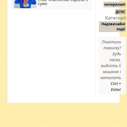
сумо
чотирилапі
ДСНС
Категорії:
Надзвичайні
події
Помітили
помилку?
Будь
ласка,
виділіть її
мишкою і
натисніть
Ctrl +
Enter