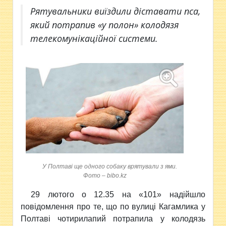
Рятувальники виїздили діставати пса,
який потрапив «у полон» колодязя
телекомунікаційної системи.
У Полтаві ще одного собаку врятували з ями.
Фото – bibo.kz
29 лютого о 12.35 на «101» надійшло
повідомлення
про те, що по вулиці Кагамлика у
Полтаві чотирилапий потрапила у колодязь