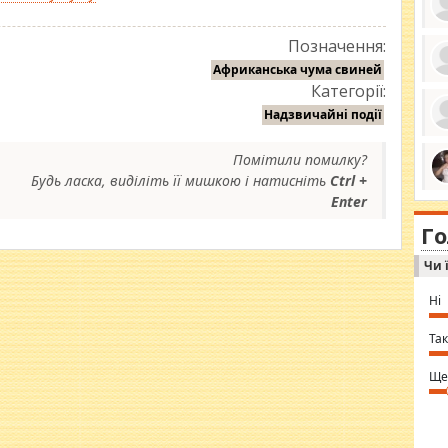
Позначення:
Африканська чума свиней
Категорії:
ро
се
Надзвичайні події
да
ос
ін
Помітили помилку?
за
тіл
Будь ласка, виділіть її мишкою і натисніть
Ctrl +
ком
bea
Enter
ми
tha
на
nig
Г
по
in 
Sol
Чи 
Ind
gir
bod
Ні
alw
Mir
you
Так
⇒ 
Ще