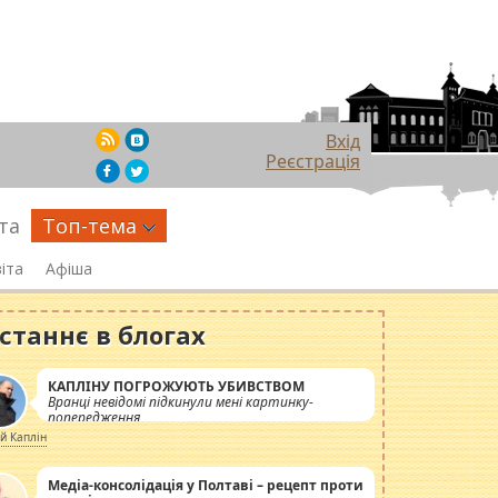
Вхід
Реєстрація
та
Топ-тема
іта
Афіша
станнє в блогах
КАПЛІНУ ПОГРОЖУЮТЬ УБИВСТВОМ
Вранці невідомі підкинули мені картинку-
попередження
ій Каплін
Медіа-консолідація у Полтаві – рецепт проти