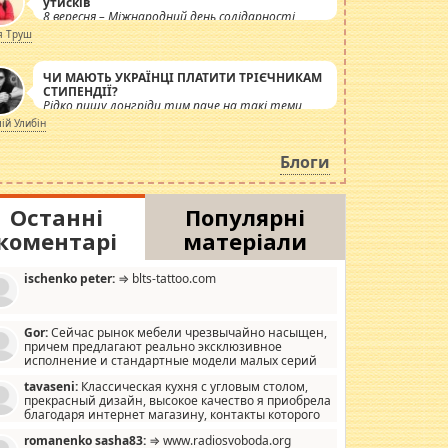
утисків
8 вересня – Міжнародний день солідарності
журналістів.
я Труш
ЧИ МАЮТЬ УКРАЇНЦІ ПЛАТИТИ ТРІЄЧНИКАМ
СТИПЕНДІЇ?
Рідко пишу лонгріди тим паче на такі теми,
але вже просто дістало! Обурюють сьогоднішні
лій Улибін
інсенуації навколо стипендіального питання.
Штучно роздувається ще одна соціальна
Блоги
катастрофа.
Останні
Популярні
коментарі
матеріали
ischenko peter:
⇒ blts-tattoo.com
Gor:
Сейчас рынок мебели чрезвычайно насыщен,
причем предлагают реально эксклюзивное
исполнение и стандартные модели малых серий
хонь, пока видел отличную кухонную мебель по
tavaseni:
Классическая кухня с угловым столом,
зайну, мало походит на стандартные формы, в MebelOk,
прекрасный дизайн, высокое качество я приобрела
еативненько и что главное - со вкусом все в порядке,
благодаря интернет магазину, контакты которого
з ненужных наворотов удорожающих мебель, а это не
 можете просмотреть https://mwood.com.ua.
следний фактор.
romanenko sasha83:
⇒ www.radiosvoboda.org