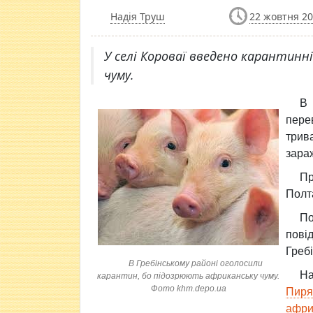
Надія Труш
22 жовтня 20
У селі Короваї введено карантинні 
чуму.
В 
пер
трив
зара
П
Полта
По
пові
Гребі
В Гребінському районі оголосили
На
карантин, бо підозрюють африканську чуму.
Фото khm.depo.ua
Пиря
афри