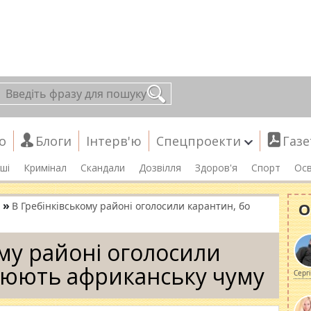
о
Блоги
Інтерв'ю
Спецпроекти
Газе
ші
Кримінал
Скандали
Дозвілля
Здоров'я
Спорт
Осв
»
О
В Гребінківському районі оголосили карантин, бо
ому районі оголосили
рюють африканську чуму
Серг