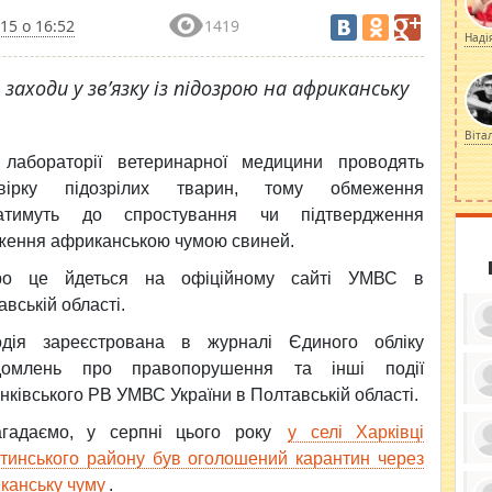
15 о 16:52
1419
Наді
заходи у зв’язку із підозрою на африканську
Віта
лабораторії ветеринарної медицини проводять
евірку підозрілих тварин, тому обмеження
атимуть до спростування чи підтвердження
ження африканською чумою свиней.
ро це йдеться на офіційному сайті УМВС в
вській області.
дія зареєстрована в журналі Єдиного обліку
домлень про правопорушення та інші події
нківського РВ УМВС України в Полтавській області.
ку
ди
гадаємо, у серпні цього року
у селі Харківці
кр
бе
тинського району був оголошений карантин через
вы
по
канську чуму
.