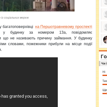
із соціальних мереж
ро
се
 у багатоповерхівці
на Першотравневому проспекті
да
ос
 у будинку за номером 13а, повідомляє
ін
за
и що не називають причину займання. У будинку
тіл
іми словами, пожежники прибули на місце події
ком
bea
ми
я.
tha
на
nig
Г
по
in 
Sol
Чи 
Ind
gir
bod
Ні
alw
Mir
you
Так
⇒ 
Ще