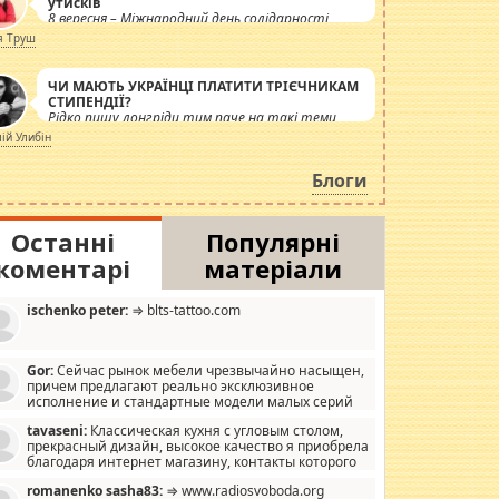
утисків
8 вересня – Міжнародний день солідарності
журналістів.
я Труш
ЧИ МАЮТЬ УКРАЇНЦІ ПЛАТИТИ ТРІЄЧНИКАМ
СТИПЕНДІЇ?
Рідко пишу лонгріди тим паче на такі теми,
але вже просто дістало! Обурюють сьогоднішні
лій Улибін
інсенуації навколо стипендіального питання.
Штучно роздувається ще одна соціальна
Блоги
катастрофа.
Останні
Популярні
коментарі
матеріали
ischenko peter:
⇒ blts-tattoo.com
Gor:
Сейчас рынок мебели чрезвычайно насыщен,
причем предлагают реально эксклюзивное
исполнение и стандартные модели малых серий
хонь, пока видел отличную кухонную мебель по
tavaseni:
Классическая кухня с угловым столом,
зайну, мало походит на стандартные формы, в MebelOk,
прекрасный дизайн, высокое качество я приобрела
еативненько и что главное - со вкусом все в порядке,
благодаря интернет магазину, контакты которого
з ненужных наворотов удорожающих мебель, а это не
 можете просмотреть https://mwood.com.ua.
следний фактор.
romanenko sasha83:
⇒ www.radiosvoboda.org