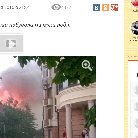
я 2016 о 21:01
4487
Наді
а побували на місці події.
Віта
ку
ди
кр
бе
вы
по