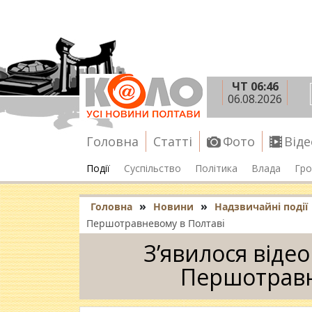
ЧТ 06:46
06.08.2026
Головна
Статті
Фото
Віде
Події
Суспільство
Політика
Влада
Гро
»
»
Головна
Новини
Надзвичайні події
Першотравневому в Полтаві
З’явилося відео
Першотравн