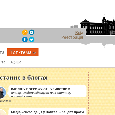
Вхід
Реєстрація
та
Топ-тема
іта
Афіша
станнє в блогах
КАПЛІНУ ПОГРОЖУЮТЬ УБИВСТВОМ
Вранці невідомі підкинули мені картинку-
попередження
ій Каплін
Медіа-консолідація у Полтаві – рецепт проти