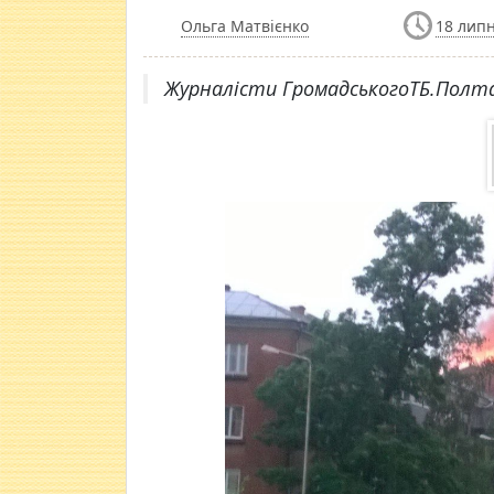
Ольга Матвієнко
18 липн
Журналісти ГромадськогоТБ.Полтав