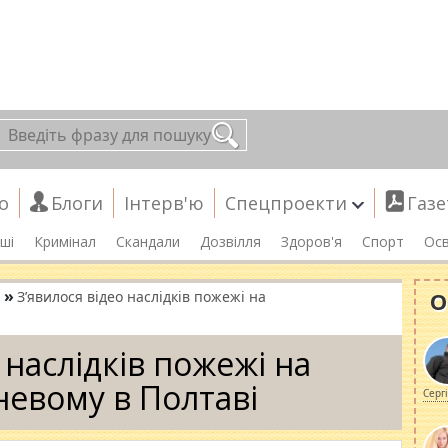
о
Блоги
Інтерв'ю
Спецпроекти
Газе
ші
Кримінал
Скандали
Дозвілля
Здоров'я
Спорт
Осв
»
О
З’явилося відео наслідків пожежі на
 наслідків пожежі на
евому в Полтаві
Серг