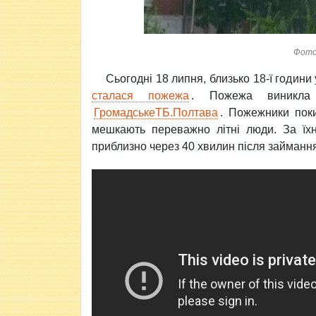
Фото 
Сьогодні 18 липня, близько 18-ї години
сталася пожежа
. Пожежа виникла
ГромадськеТБ.Полтава
. Пожежники пок
мешкають переважно літні люди. За їхн
приблизно через 40 хвилин після займанн