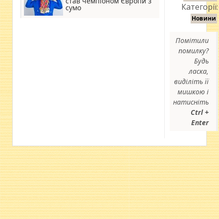
став чемпіоном Європи з
Категорії:
сумо
Новини
Помітили
помилку?
Будь
ласка,
виділіть її
мишкою і
натисніть
Ctrl +
Enter