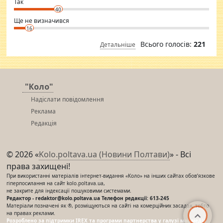
⇒ sakshimirchandani.com
Так
40
Ще не визначився
16
Всього голосів:
221
Детальніше
"Коло"
Надіслати повідомлення
Реклама
Редакція
© 2026 «
Kolo.poltava.ua (Новини Полтави)
» - Всі
права захищені!
При використанні матеріалів інтернет-видання «Коло» на інших сайтах обов’язкове
гіперпосилання на сайт kolo.poltava.ua,
не закрите для індексації пошуковими системами.
Редактор - redaktor@kolo.poltava.ua Телефон редакції: 613-245
Матеріали позначені як ®, розміщуються на сайті на комерційних засадах, тобто
на правах реклами.
Розроблено за підтримки IREX та програми партнерства у галузі мас-медіа