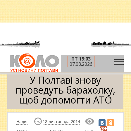
ПТ 19:03
»
»
Головна
Новини
У Полтаві знову проведуть
07.08.2026
барахолку, щоб допомогти АТО
У Полтаві знову
проведуть барахолку,
щоб допомогти АТО
Надія
18 листопада 2014