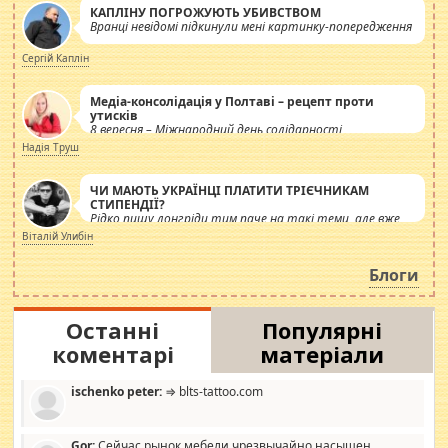
КАПЛІНУ ПОГРОЖУЮТЬ УБИВСТВОМ
Вранці невідомі підкинули мені картинку-попередження
Сергій Каплін
Медіа-консолідація у Полтаві – рецепт проти
утисків
8 вересня – Міжнародний день солідарності
журналістів.
Надія Труш
ЧИ МАЮТЬ УКРАЇНЦІ ПЛАТИТИ ТРІЄЧНИКАМ
СТИПЕНДІЇ?
Рідко пишу лонгріди тим паче на такі теми, але вже
просто дістало! Обурюють сьогоднішні інсенуації
Віталій Улибін
навколо стипендіального питання. Штучно
роздувається ще одна соціальна катастрофа.
Блоги
Останні
Популярні
коментарі
матеріали
ischenko peter:
⇒ blts-tattoo.com
Gor:
Сейчас рынок мебели чрезвычайно насыщен,