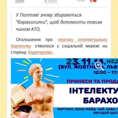
Труш
о 15:27
1396
У Полтаві знову збираються
"барахолити", щоб допомогти таким
чином АТО,
Оголошення про
чергову інтелектуальну
барахолку
з’явилося у соціальній мережі на
сторінці
Кадетаріуму
.