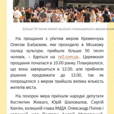
Більше 50 тисяч людей прийшли попрощатися з мером Креме
На прощання з убитим мером
Кременчука
Олегом Бабаєвим, яке проходило в Міському
палаці культури, прийшли більше 50 тисяч
чоловік, – йдеться на
nr2.com.ua
. Церемонія
прощання почалася в 10.00 ранку. Планувалося,
що вона завершиться в 12.00, але прийняли
рішення продовжити до 13.00, так як
попрощатися з мером прийшла велика кількість
жителів міста.
На похорон мера приїхали народні депутати
Костянтин Жеваго, Юрій Шаповалов, Сергій
Каплін, колишній глава КМДА Олександр Попов і