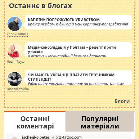
Останнє в блогах
КАПЛІНУ ПОГРОЖУЮТЬ УБИВСТВОМ
Вранці невідомі підкинули мені картинку-попередження
Сергій Каплін
Медіа-консолідація у Полтаві – рецепт проти
утисків
8 вересня – Міжнародний день солідарності
журналістів.
Надія Труш
ЧИ МАЮТЬ УКРАЇНЦІ ПЛАТИТИ ТРІЄЧНИКАМ
СТИПЕНДІЇ?
Рідко пишу лонгріди тим паче на такі теми, але вже
просто дістало! Обурюють сьогоднішні інсенуації
Віталій Улибін
навколо стипендіального питання. Штучно
роздувається ще одна соціальна катастрофа.
Блоги
Останні
Популярні
коментарі
матеріали
ischenko peter:
⇒ blts-tattoo.com