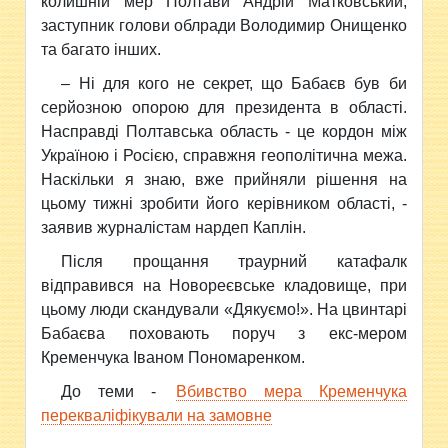
колишній мер Полтави Андрій Матковський,
заступник голови облради Володимир Онищенко
та багато інших.
– Ні для кого не секрет, що Бабаєв був би
серйозною опорою для президента в області.
Насправді Полтавська область - це кордон між
Україною і Росією, справжня геополітична межа.
Наскільки я знаю, вже прийняли рішення на
цьому тижні зробити його керівником області, -
заявив журналістам нардеп Каплін.
Після прощання траурний катафалк
відправився на Новореєвське кладовище, при
цьому люди скандували «Дякуємо!». На цвинтарі
Бабаєва поховають поруч з екс-мером
Кременчука Іваном Пономаренком.
До теми -
Вбивство мера Кременчука
перекваліфікували на замовне