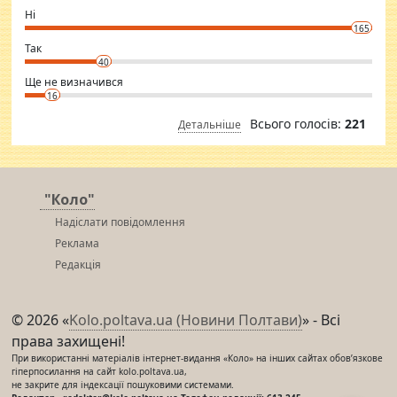
want to meet new people. Sakshi Mirchandani health and figure
Ні
conscious in order to keep yourself fit and regularly go to the health
165
club.
⇒ sakshimirchandani.com
Так
40
Ще не визначився
16
Всього голосів:
221
Детальніше
"Коло"
Надіслати повідомлення
Реклама
Редакція
© 2026 «
Kolo.poltava.ua (Новини Полтави)
» - Всі
права захищені!
При використанні матеріалів інтернет-видання «Коло» на інших сайтах обов’язкове
гіперпосилання на сайт kolo.poltava.ua,
не закрите для індексації пошуковими системами.