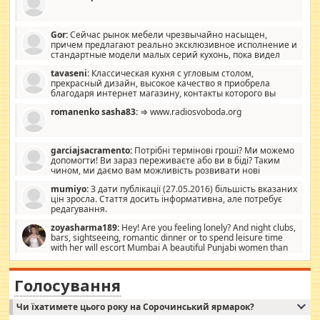
Gor:
Сейчас рынок мебели чрезвычайно насыщен,
причем предлагают реально эксклюзивное исполнение и
стандартные модели малых серий кухонь, пока видел
отличную кухонную мебель по дизайну, мало походит на
tavaseni:
Классическая кухня с угловым столом,
стандартные формы, в MebelOk, креативненько и что главное -
прекрасный дизайн, высокое качество я приобрела
со вкусом все в порядке, без ненужных наворотов удорожающих
благодаря интернет магазину, контакты которого вы
мебель, а это не последний фактор.
можете просмотреть https://mwood.com.ua.
romanenko sasha83:
⇒ www.radiosvoboda.org
garciajsacramento:
Потрібні термінові гроші? Ми можемо
допомогти! Ви зараз переживаєте або ви в біді? Таким
чином, ми даємо вам можливість розвивати нові
розробки. Як багата людина, я почуваю себе зобов'язаним
mumiyo:
З дати публікації (27.05.2016) більшість вказаних
допомагати людям, які намагаються дати їм шанс. Кожен
цін зросла. Стаття досить інформативна, але потребує
заслуговує на другий шанс, і, оскільки влада не зможе, вони
редагування.
повинні приймати від інших. Для нас нема багато суми, і зрілість
ми визначаємо за взаємною згодою. Ні сюрпризів, ні додаткових
zoyasharma189:
Hey! Are you feeling lonely? And night clubs,
витрат, а тільки узгоджених сум і нічого іншого. Не чекайте і не
bars, sightseeing, romantic dinner or to spend leisure time
коментуйте цей пост. Введіть суму, яку ви хочете подати, і ми
with her will escort Mumbai A beautiful Punjabi women than
зв'яжемося з вами з усіма варіантами. зв'яжіться з нами
sexy escort companion in arms that you guys feel like 5 star luxury
сьогодні на garciajsacramento@gmail.com Вам потрібні термінові
hotel had to spend the night in their search for loved solitaire free
гроші? Ми можемо допомогти!
maintenance stops in Mumbai. Here we offer fair and very attractive
Голосування
woman "Love Solitaire" beautiful figure and shapely body shapes.
Independent escort in Mumbai, truthful, friendly and cheerful girl.
Чи їхатимете цього року на Сорочинський ярмарок?
WhatsApp via an easily can see the latest pictures of her body and the
godly. Variety is the spice of life, he believes, so always travel and