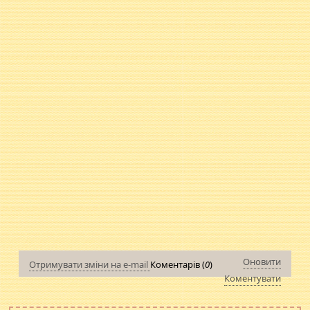
Оновити
Отримувати зміни на e-mail
Коментарів (
0
)
Коментувати