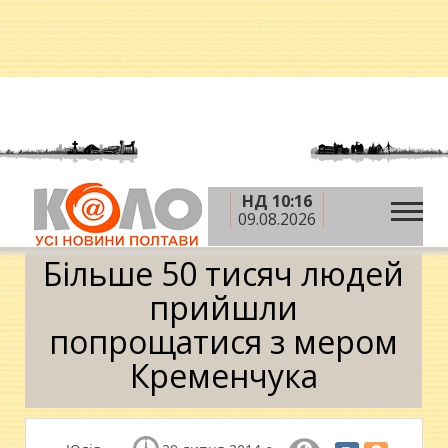
НД 10:16
»
»
Головна
Новини
Більше 50 тисяч людей
09.08.2026
прийшли попрощатися з мером Кременчука
Більше 50 тисяч людей
прийшли
попрощатися з мером
Кременчука