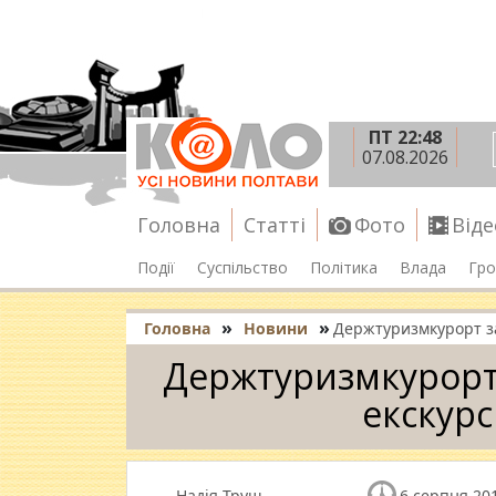
ПТ 22:48
07.08.2026
Головна
Статті
Фото
Віде
Події
Суспільство
Політика
Влада
Гро
»
»
Головна
Новини
Держтуризмкурорт за
Держтуризмкурорт 
екскурс
Надія Труш
6 серпня 201