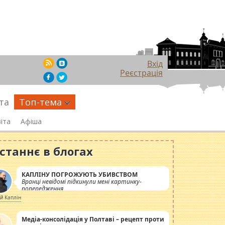
Вхід
Реєстрація
та
Топ-тема
іта
Афіша
станнє в блогах
КАПЛІНУ ПОГРОЖУЮТЬ УБИВСТВОМ
Вранці невідомі підкинули мені картинку-
попередження
ій Каплін
Медіа-консолідація у Полтаві – рецепт проти