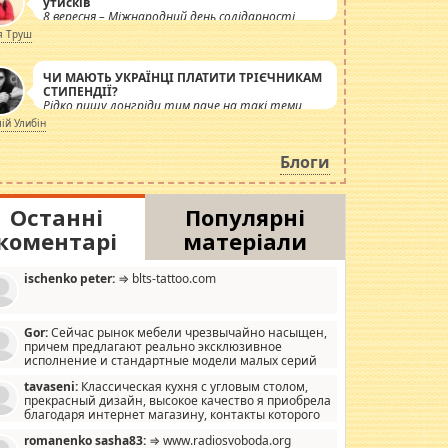
утисків
8 вересня – Міжнародний день солідарності
журналістів.
я Труш
ЧИ МАЮТЬ УКРАЇНЦІ ПЛАТИТИ ТРІЄЧНИКАМ
СТИПЕНДІЇ?
Рідко пишу лонгріди тим паче на такі теми,
але вже просто дістало! Обурюють сьогоднішні
лій Улибін
інсенуації навколо стипендіального питання.
Штучно роздувається ще одна соціальна
Блоги
катастрофа.
Останні
Популярні
коментарі
матеріали
ischenko peter:
⇒ blts-tattoo.com
Gor:
Сейчас рынок мебели чрезвычайно насыщен,
причем предлагают реально эксклюзивное
исполнение и стандартные модели малых серий
хонь, пока видел отличную кухонную мебель по
tavaseni:
Классическая кухня с угловым столом,
зайну, мало походит на стандартные формы, в MebelOk,
прекрасный дизайн, высокое качество я приобрела
еативненько и что главное - со вкусом все в порядке,
благодаря интернет магазину, контакты которого
з ненужных наворотов удорожающих мебель, а это не
 можете просмотреть https://mwood.com.ua.
следний фактор.
romanenko sasha83:
⇒ www.radiosvoboda.org