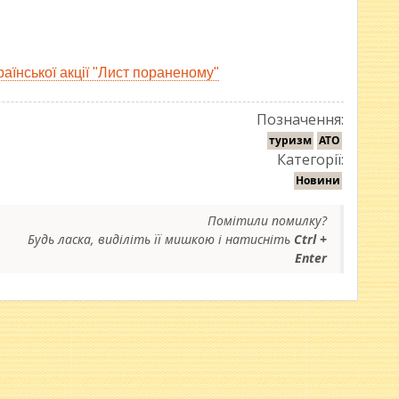
аїнської акції "Лист пораненому"
Позначення:
туризм
АТО
Категорії:
Новини
Помітили помилку?
Будь ласка, виділіть її мишкою і натисніть
Ctrl +
Enter