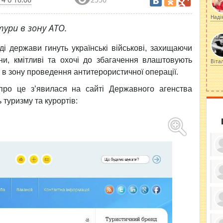
Наді
тури в зону АТО.
і держави гинуть українські військові, захищаючи
аїни, кмітливі та охочі до збагачення влаштовують
Віта
и в зону проведення антитерористичної операції.
про це з’явилася на сайті Державного агенства
 туризму та курортів:
ку
ди
кр
бе
вы
по