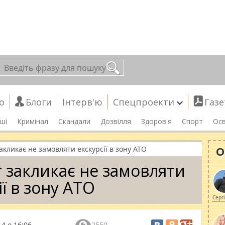
о
Блоги
Інтерв'ю
Спецпроекти
Газе
ші
Кримінал
Скандали
Дозвілля
Здоров'я
Спорт
Осв
О
кликає не замовляти екскурсії в зону АТО
закликає не замовляти
ії в зону АТО
Серг
4 о 16:06
2550