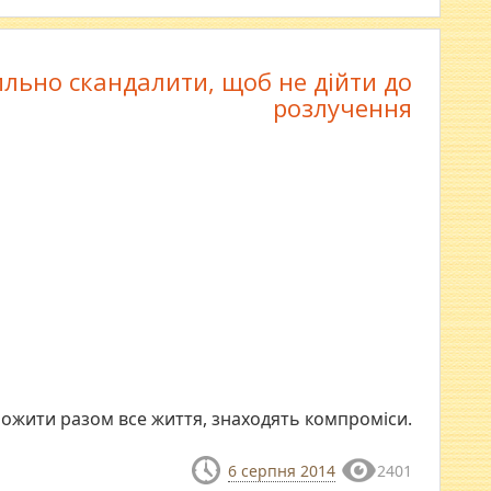
льно скандалити, щоб не дійти до
розлучення
рожити разом все життя, знаходять компроміси.
6 серпня 2014
2401