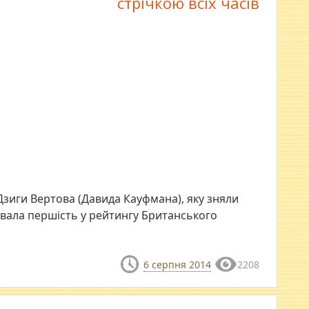
стрічкою всіх часів
Дзиги Вертова (Давида Кауфмана), яку зняли
оювала першість у рейтингу Британського
6 серпня 2014
2208