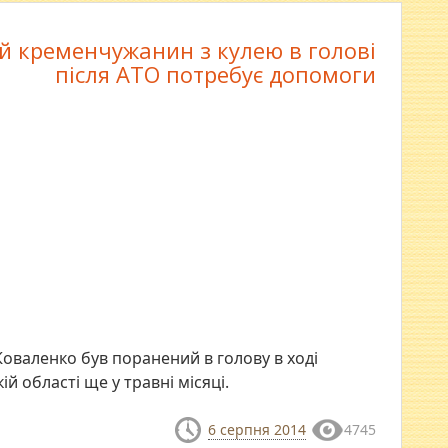
й кременчужанин з кулею в голові
після АТО потребує допомоги
оваленко був поранений в голову в ході
й області ще у травні місяці.
6 серпня 2014
4745