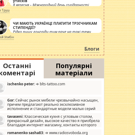
утисків
8 вересня – Міжнародний день солідарності
журналістів.
я Труш
ЧИ МАЮТЬ УКРАЇНЦІ ПЛАТИТИ ТРІЄЧНИКАМ
СТИПЕНДІЇ?
Рідко пишу лонгріди тим паче на такі теми,
але вже просто дістало! Обурюють сьогоднішні
лій Улибін
інсенуації навколо стипендіального питання.
Штучно роздувається ще одна соціальна
Блоги
катастрофа.
Останні
Популярні
коментарі
матеріали
ischenko peter:
⇒ blts-tattoo.com
Gor:
Сейчас рынок мебели чрезвычайно насыщен,
причем предлагают реально эксклюзивное
исполнение и стандартные модели малых серий
хонь, пока видел отличную кухонную мебель по
tavaseni:
Классическая кухня с угловым столом,
зайну, мало походит на стандартные формы, в MebelOk,
прекрасный дизайн, высокое качество я приобрела
еативненько и что главное - со вкусом все в порядке,
благодаря интернет магазину, контакты которого
з ненужных наворотов удорожающих мебель, а это не
 можете просмотреть https://mwood.com.ua.
следний фактор.
romanenko sasha83:
⇒ www.radiosvoboda.org