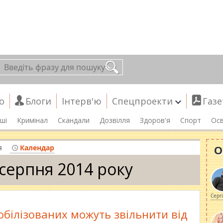
о
Блоги
Інтерв'ю
Спецпроекти
Газе
ші
Кримінал
Скандали
Дозвілля
Здоров'я
Спорт
Осв
О
я
Календар
 серпня 2014 року
Серг
мобілізованих можуть звільнити від