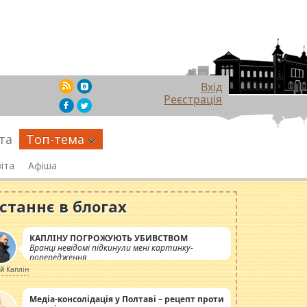
Вхід
Реєстрація
та
Топ-тема
іта
Афіша
станнє в блогах
КАПЛІНУ ПОГРОЖУЮТЬ УБИВСТВОМ
Вранці невідомі підкинули мені картинку-
попередження
ій Каплін
Медіа-консолідація у Полтаві – рецепт проти