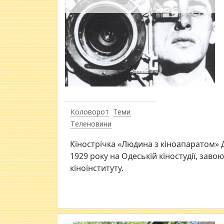
Коловорот
Теми
Теленовини
Кінострічка «Людина з кіноапаратом» 
1929 року на Одеській кіностудії, зав
кіноінституту.