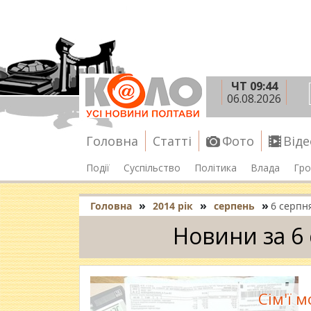
ЧТ 09:44
06.08.2026
Головна
Статті
Фото
Віде
Події
Суспільство
Політика
Влада
Гро
»
»
»
Головна
2014 рік
серпень
6 серпн
Новини за 6
Сім'ї 