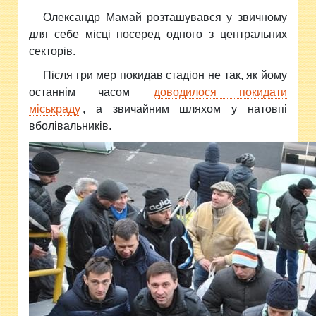
Олександр Мамай розташувався у звичному
для себе місці посеред одного з центральних
секторів.
Після гри мер покидав стадіон не так, як йому
останнім часом
доводилося покидати
міськраду
, а звичайним шляхом у натовпі
вболівальників.