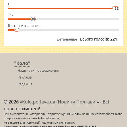
want to meet new people. Sakshi Mirchandani health and figure
Ні
conscious in order to keep yourself fit and regularly go to the health
165
club.
⇒ sakshimirchandani.com
Так
40
Ще не визначився
16
Всього голосів:
221
Детальніше
"Коло"
Надіслати повідомлення
Реклама
Редакція
© 2026 «
Kolo.poltava.ua (Новини Полтави)
» - Всі
права захищені!
При використанні матеріалів інтернет-видання «Коло» на інших сайтах обов’язкове
гіперпосилання на сайт kolo.poltava.ua,
не закрите для індексації пошуковими системами.
Редактор - redaktor@kolo.poltava.ua Телефон редакції: 613-245