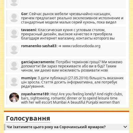
Gor:
Сейчас рынок мебели чрезвычайно насыщен,
причем предлагают реально эксклюзивное исполнение и
стандартные модели малых серий кухонь, пока видел
отличную кухонную мебель по дизайну, мало походит на
tavaseni:
Классическая кухня с угловым столом,
стандартные формы, в MebelOk, креативненько и что главное -
прекрасный дизайн, высокое качество я приобрела
со вкусом все в порядке, без ненужных наворотов удорожающих
благодаря интернет магазину, контакты которого вы
мебель, а это не последний фактор.
можете просмотреть https://mwood.com.ua.
romanenko sasha83:
⇒ www.radiosvoboda.org
garciajsacramento:
Потрібні термінові гроші? Ми можемо
допомогти! Ви зараз переживаєте або ви в біді? Таким
чином, ми даємо вам можливість розвивати нові
розробки. Як багата людина, я почуваю себе зобов'язаним
mumiyo:
З дати публікації (27.05.2016) більшість вказаних
допомагати людям, які намагаються дати їм шанс. Кожен
цін зросла. Стаття досить інформативна, але потребує
заслуговує на другий шанс, і, оскільки влада не зможе, вони
редагування.
повинні приймати від інших. Для нас нема багато суми, і зрілість
ми визначаємо за взаємною згодою. Ні сюрпризів, ні додаткових
zoyasharma189:
Hey! Are you feeling lonely? And night clubs,
витрат, а тільки узгоджених сум і нічого іншого. Не чекайте і не
bars, sightseeing, romantic dinner or to spend leisure time
коментуйте цей пост. Введіть суму, яку ви хочете подати, і ми
with her will escort Mumbai A beautiful Punjabi women than
зв'яжемося з вами з усіма варіантами. зв'яжіться з нами
sexy escort companion in arms that you guys feel like 5 star luxury
сьогодні на garciajsacramento@gmail.com Вам потрібні термінові
hotel had to spend the night in their search for loved solitaire free
гроші? Ми можемо допомогти!
maintenance stops in Mumbai. Here we offer fair and very attractive
Голосування
woman "Love Solitaire" beautiful figure and shapely body shapes.
Independent escort in Mumbai, truthful, friendly and cheerful girl.
Чи їхатимете цього року на Сорочинський ярмарок?
WhatsApp via an easily can see the latest pictures of her body and the
godly. Variety is the spice of life, he believes, so always travel and