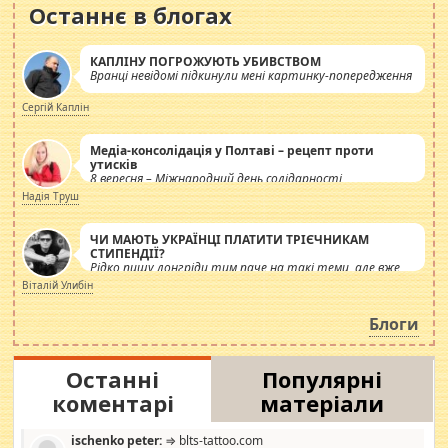
Останнє в блогах
КАПЛІНУ ПОГРОЖУЮТЬ УБИВСТВОМ
Вранці невідомі підкинули мені картинку-попередження
Сергій Каплін
Медіа-консолідація у Полтаві – рецепт проти
утисків
8 вересня – Міжнародний день солідарності
журналістів.
Надія Труш
ЧИ МАЮТЬ УКРАЇНЦІ ПЛАТИТИ ТРІЄЧНИКАМ
СТИПЕНДІЇ?
Рідко пишу лонгріди тим паче на такі теми, але вже
просто дістало! Обурюють сьогоднішні інсенуації
Віталій Улибін
навколо стипендіального питання. Штучно
роздувається ще одна соціальна катастрофа.
Блоги
Останні
Популярні
коментарі
матеріали
ischenko peter:
⇒ blts-tattoo.com