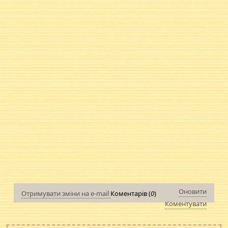
Оновити
Отримувати зміни на e-mail
Коментарів (
0
)
Коментувати