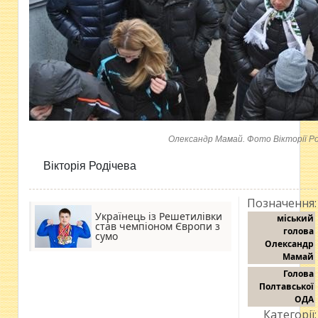
Олександр Мамай. Фото Вікторії Ро
Вікторія Родічева
Позначення:
Українець із Решетилівки
міський
став чемпіоном Європи з
голова
сумо
Олександр
Мамай
Голова
Полтавської
ОДА
Категорії: