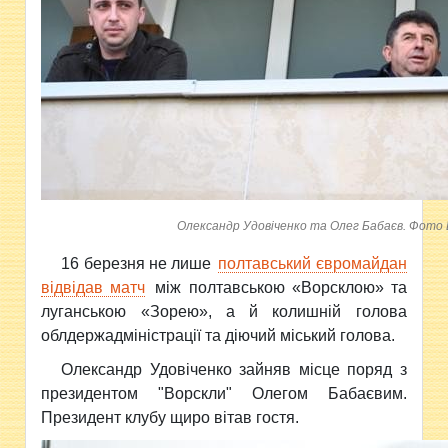
Олександр Удовіченко та Олег Бабаєв. Фото В
16 березня не лише
полтавський євромайдан
відвідав матч
між полтавською «Ворсклою» та
луганською «Зорею», а й колишній голова
облдержадміністрації та діючий міський голова.
Олександр Удовіченко зайняв місце поряд з
президентом "Ворскли" Олегом Бабаєвим.
Президент клубу щиро вітав гостя.