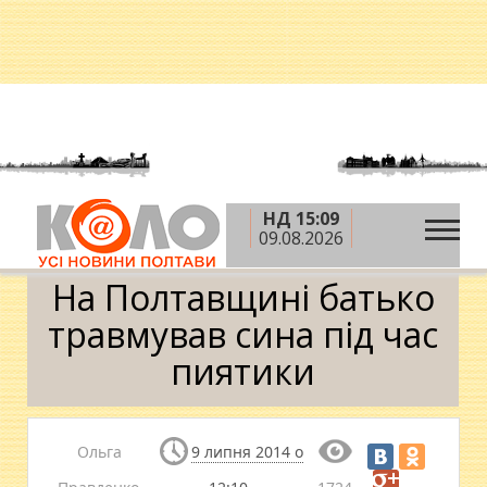
НД 15:09
»
»
Головна
Новини
На Полтавщині батько
09.08.2026
травмував сина під час пиятики
На Полтавщині батько
травмував сина під час
пиятики
Ольга
9 липня 2014 о