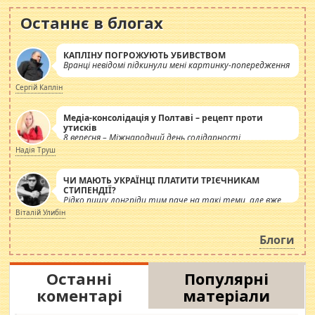
Останнє в блогах
КАПЛІНУ ПОГРОЖУЮТЬ УБИВСТВОМ
Вранці невідомі підкинули мені картинку-попередження
Сергій Каплін
Медіа-консолідація у Полтаві – рецепт проти
утисків
8 вересня – Міжнародний день солідарності
журналістів.
Надія Труш
ЧИ МАЮТЬ УКРАЇНЦІ ПЛАТИТИ ТРІЄЧНИКАМ
СТИПЕНДІЇ?
Рідко пишу лонгріди тим паче на такі теми, але вже
просто дістало! Обурюють сьогоднішні інсенуації
Віталій Улибін
навколо стипендіального питання. Штучно
роздувається ще одна соціальна катастрофа.
Блоги
Останні
Популярні
коментарі
матеріали