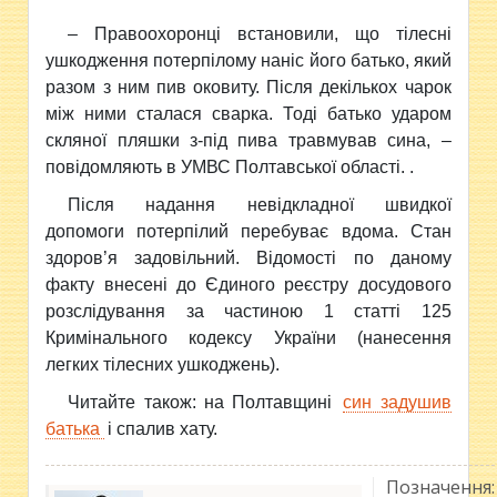
– Правоохоронці встановили, що тілесні
ушкодження потерпілому наніс його батько, який
разом з ним пив оковиту. Після декількох чарок
між ними сталася сварка. Тоді батько ударом
скляної пляшки з-під пива травмував сина, –
повідомляють в УМВС Полтавської області. .
Після надання невідкладної швидкої
допомоги потерпілий перебуває вдома. Стан
здоров’я задовільний. Відомості по даному
факту внесені до Єдиного реєстру досудового
розслідування за частиною 1 статті 125
Кримінального кодексу України (нанесення
легких тілесних ушкоджень).
Читайте також: на Полтавщині
син задушив
батька
і спалив хату.
Позначення: