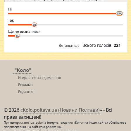
godly. Variety is the spice of life, he believes, so always travel and
want to meet new people. Sakshi Mirchandani health and figure
Ні
conscious in order to keep yourself fit and regularly go to the health
165
club.
⇒ sakshimirchandani.com
Так
40
Ще не визначився
16
Всього голосів:
221
Детальніше
"Коло"
Надіслати повідомлення
Реклама
Редакція
© 2026 «
Kolo.poltava.ua (Новини Полтави)
» - Всі
права захищені!
При використанні матеріалів інтернет-видання «Коло» на інших сайтах обов’язкове
гіперпосилання на сайт kolo.poltava.ua,