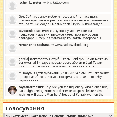
ischenko peter:
⇒ blts-tattoo.com
Gor:
Сейчас рынок мебели чрезвычайно насыщен,
причем предлагают реально эксклюзивное исполнение и
стандартные модели малых серий кухонь, пока видел
отличную кухонную мебель по дизайну, мало походит на
tavaseni:
Классическая кухня с угловым столом,
стандартные формы, в MebelOk, креативненько и что главное -
прекрасный дизайн, высокое качество я приобрела
со вкусом все в порядке, без ненужных наворотов удорожающих
благодаря интернет магазину, контакты которого вы
мебель, а это не последний фактор.
можете просмотреть https://mwood.com.ua.
romanenko sasha83:
⇒ www.radiosvoboda.org
garciajsacramento:
Потрібні термінові гроші? Ми можемо
допомогти! Ви зараз переживаєте або ви в біді? Таким
чином, ми даємо вам можливість розвивати нові
розробки. Як багата людина, я почуваю себе зобов'язаним
mumiyo:
З дати публікації (27.05.2016) більшість вказаних
допомагати людям, які намагаються дати їм шанс. Кожен
цін зросла. Стаття досить інформативна, але потребує
заслуговує на другий шанс, і, оскільки влада не зможе, вони
редагування.
повинні приймати від інших. Для нас нема багато суми, і зрілість
ми визначаємо за взаємною згодою. Ні сюрпризів, ні додаткових
zoyasharma189:
Hey! Are you feeling lonely? And night clubs,
витрат, а тільки узгоджених сум і нічого іншого. Не чекайте і не
bars, sightseeing, romantic dinner or to spend leisure time
коментуйте цей пост. Введіть суму, яку ви хочете подати, і ми
with her will escort Mumbai A beautiful Punjabi women than
зв'яжемося з вами з усіма варіантами. зв'яжіться з нами
sexy escort companion in arms that you guys feel like 5 star luxury
сьогодні на garciajsacramento@gmail.com Вам потрібні термінові
hotel had to spend the night in their search for loved solitaire free
гроші? Ми можемо допомогти!
maintenance stops in Mumbai. Here we offer fair and very attractive
Голосування
woman "Love Solitaire" beautiful figure and shapely body shapes.
Independent escort in Mumbai, truthful, friendly and cheerful girl.
Чи їхатимете цього року на Сорочинський ярмарок?
WhatsApp via an easily can see the latest pictures of her body and the