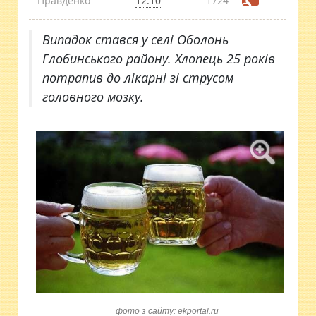
Правденко
12:10
1724
Випадок стався у селі Оболонь
Глобинського району. Хлопець 25 років
потрапив до лікарні зі струсом
головного мозку.
фото з сайту: ekportal.ru