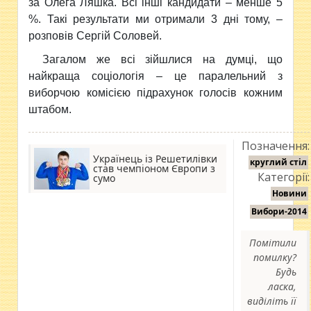
за Олега Ляшка. Всі інші кандидати – менше 5
%. Такі результати ми отримали 3 дні тому, –
розповів Сергій Соловей.
Загалом же всі зійшлися на думці, що
найкраща соціологія – це паралельний з
виборчою комісією підрахунок голосів кожним
штабом.
Позначення:
Українець із Решетилівки
круглий стіл
став чемпіоном Європи з
Категорії:
сумо
Новини
Вибори-2014
Помітили
помилку?
Будь
ласка,
виділіть її