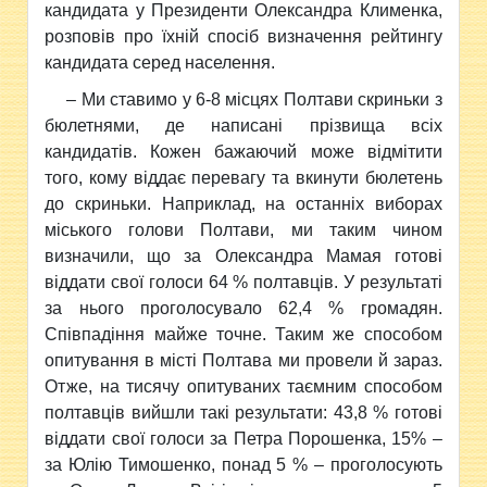
кандидата у Президенти Олександра Клименка,
розповів про їхній спосіб визначення рейтингу
кандидата серед населення.
– Ми ставимо у 6-8 місцях Полтави скриньки з
бюлетнями, де написані прізвища всіх
кандидатів. Кожен бажаючий може відмітити
того, кому віддає перевагу та вкинути бюлетень
до скриньки. Наприклад, на останніх виборах
міського голови Полтави, ми таким чином
визначили, що за Олександра Мамая готові
віддати свої голоси 64 % полтавців. У результаті
за нього проголосувало 62,4 % громадян.
Співпадіння майже точне. Таким же способом
опитування в місті Полтава ми провели й зараз.
Отже, на тисячу опитуваних таємним способом
полтавців вийшли такі результати: 43,8 % готові
віддати свої голоси за Петра Порошенка, 15% –
за Юлію Тимошенко, понад 5 % – проголосують