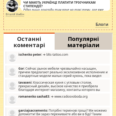
ЧИ МАЮТЬ УКРАЇНЦІ ПЛАТИТИ ТРІЄЧНИКАМ
СТИПЕНДІЇ?
Рідко пишу лонгріди тим паче на такі теми, але вже
просто дістало! Обурюють сьогоднішні інсенуації
Віталій Улибін
навколо стипендіального питання. Штучно
роздувається ще одна соціальна катастрофа.
Блоги
Останні
Популярні
коментарі
матеріали
ischenko peter:
⇒ blts-tattoo.com
Gor:
Сейчас рынок мебели чрезвычайно насыщен,
причем предлагают реально эксклюзивное исполнение и
стандартные модели малых серий кухонь, пока видел
отличную кухонную мебель по дизайну, мало походит на
tavaseni:
Классическая кухня с угловым столом,
стандартные формы, в MebelOk, креативненько и что главное -
прекрасный дизайн, высокое качество я приобрела
со вкусом все в порядке, без ненужных наворотов удорожающих
благодаря интернет магазину, контакты которого вы
мебель, а это не последний фактор.
можете просмотреть https://mwood.com.ua.
romanenko sasha83:
⇒ www.radiosvoboda.org
garciajsacramento:
Потрібні термінові гроші? Ми можемо
допомогти! Ви зараз переживаєте або ви в біді? Таким