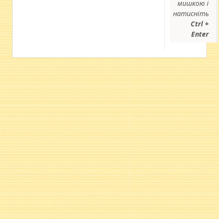
мишкою і
натисніть
Ctrl +
Enter