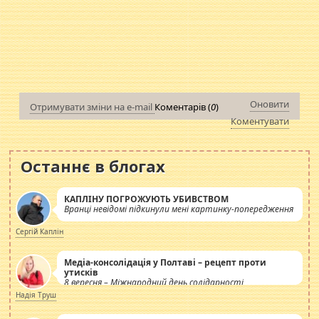
Оновити
Отримувати зміни на e-mail
Коментарів (
0
)
Коментувати
Останнє в блогах
КАПЛІНУ ПОГРОЖУЮТЬ УБИВСТВОМ
Вранці невідомі підкинули мені картинку-попередження
Сергій Каплін
Медіа-консолідація у Полтаві – рецепт проти
утисків
8 вересня – Міжнародний день солідарності
журналістів.
Надія Труш