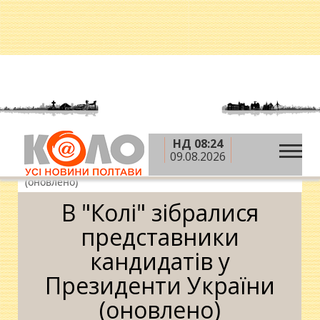
НД 08:24
»
»
Головна
Новини
В "Колі" зібралися
09.08.2026
представники кандидатів у Президенти України
(оновлено)
В "Колі" зібралися
представники
кандидатів у
Президенти України
(оновлено)