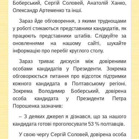
Боберський, Сергій Соловей, Анатолій Ханко,
Олександр Артеменко та інші.
Зараз йде обговорення, з якими труднощами
у роботі стикаються представники кандидатів, як
працюють представники штабів. Слідкуйте за
оновленнями на нашому сайті, шукайте
інформацію про перебіг круглого столу.
Зараз триває дискусія між довіреними
особами кандидатів у Президенти. Зокрема
обговорюється питання про відсоток підтримки
кожного кандидата в Полтавському регіоні.
Зокрема Володимир Боберський, довірена
особа кандидата у Президенти Петра
Порошенка зазначив:
– З деяких джерел я дізнався, що за нашого
кандидата готові проголосувати 53 % полтавців.
У свою чергу Сергій Соловей, довірена особа