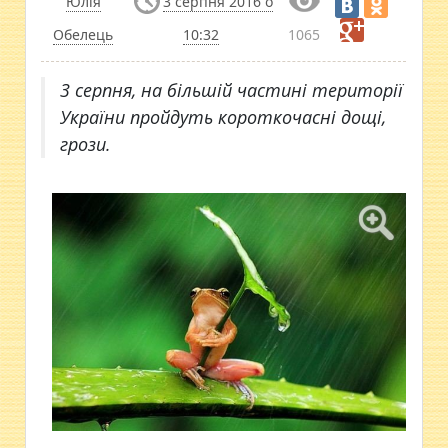
Юлія
3 серпня 2016 о
Обелець
10:32
1065
3 серпня, на більшій частині території
України пройдуть короткочасні дощі,
грози.