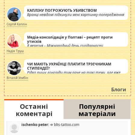
КАПЛІНУ ПОГРОЖУЮТЬ УБИВСТВОМ
Вранці невідомі підкинули мені картинку-попередження
Сергій Каплін
Медіа-консолідація у Полтаві – рецепт проти
утисків
8 вересня – Міжнародний день солідарності
журналістів.
Надія Труш
ЧИ МАЮТЬ УКРАЇНЦІ ПЛАТИТИ ТРІЄЧНИКАМ
СТИПЕНДІЇ?
Рідко пишу лонгріди тим паче на такі теми, але вже
просто дістало! Обурюють сьогоднішні інсенуації
Віталій Улибін
навколо стипендіального питання. Штучно
роздувається ще одна соціальна катастрофа.
Блоги
Останні
Популярні
коментарі
матеріали
ischenko peter:
⇒ blts-tattoo.com