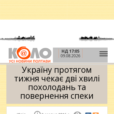
НД 17:05
»
»
Головна
Новини
Україну протягом тижня
09.08.2026
чекає дві хвилі похолодань та повернення спеки
Україну протягом
тижня чекає дві хвилі
похолодань та
повернення спеки