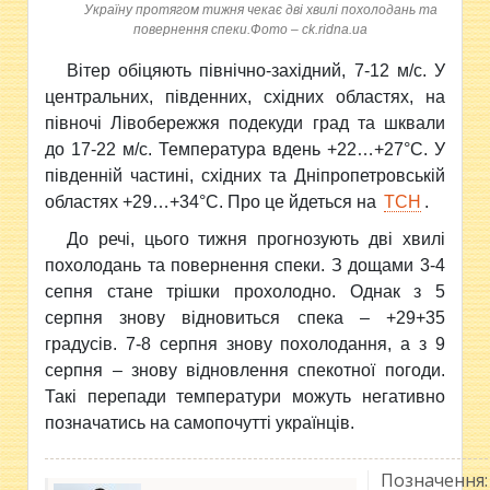
Україну протягом тижня чекає дві хвилі похолодань та
повернення спеки.Фото – ck.ridna.ua
Вітер обіцяють північно-західний, 7-12 м/с. У
центральних, південних, східних областях, на
півночі Лівобережжя подекуди град та шквали
до 17-22 м/с. Температура вдень +22…+27°С. У
південній частині, східних та Дніпропетровській
областях +29…+34°С. Про це йдеться на
ТСН
.
До речі, цього тижня прогнозують дві хвилі
похолодань та повернення спеки.
З дощами 3-4
сепня стане трішки прохолодно. Однак з 5
серпня знову відновиться спека – +29+35
градусів. 7-8 серпня знову похолодання, а з 9
серпня – знову відновлення спекотної погоди.
Такі перепади температури можуть негативно
позначатись на самопочутті українців.
Позначення: