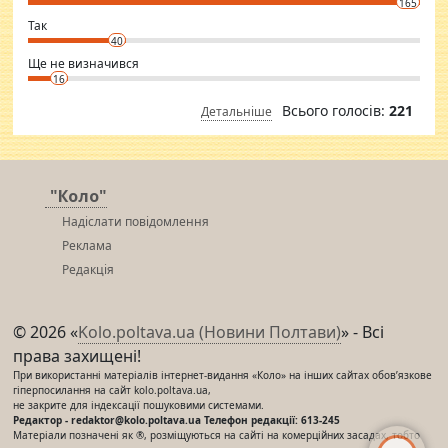
165
club.
⇒ sakshimirchandani.com
Так
40
Ще не визначився
16
Всього голосів:
221
Детальніше
"Коло"
Надіслати повідомлення
Реклама
Редакція
© 2026 «
Kolo.poltava.ua (Новини Полтави)
» - Всі
права захищені!
При використанні матеріалів інтернет-видання «Коло» на інших сайтах обов’язкове
гіперпосилання на сайт kolo.poltava.ua,
не закрите для індексації пошуковими системами.
Редактор - redaktor@kolo.poltava.ua Телефон редакції: 613-245
Матеріали позначені як ®, розміщуються на сайті на комерційних засадах, тобто