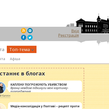
Вхід
Реєстрація
та
Топ-тема
іта
Афіша
станнє в блогах
КАПЛІНУ ПОГРОЖУЮТЬ УБИВСТВОМ
Вранці невідомі підкинули мені картинку-
попередження
ій Каплін
Медіа-консолідація у Полтаві – рецепт проти