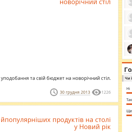
новорічний стіл
ро
се
да
ос
ін
за
тіл
ком
bea
ми
tha
на
nig
Г
по
in 
Sol
 уподобання та свій бюджет на новорічний стіл.
Чи 
Ind
gir
bod
Ні
alw
30 грудня 2013
1226
Mir
you
Так
⇒ 
Ще
айпопулярніших продуктів на столі
у Новий рік