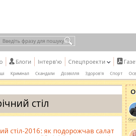
о
Блоги
Інтерв'ю
Спецпроекти
Газе
ші
Кримінал
Скандали
Дозвілля
Здоров'я
Спорт
Осв
О
ічний стіл
Серг
ий стіл-2016: як подорожчав салат