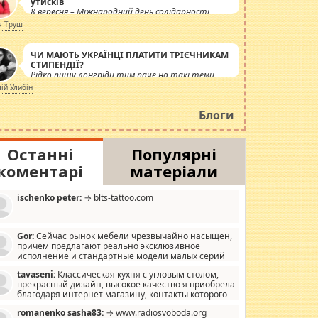
утисків
8 вересня – Міжнародний день солідарності
журналістів.
я Труш
ЧИ МАЮТЬ УКРАЇНЦІ ПЛАТИТИ ТРІЄЧНИКАМ
СТИПЕНДІЇ?
Рідко пишу лонгріди тим паче на такі теми,
але вже просто дістало! Обурюють сьогоднішні
лій Улибін
інсенуації навколо стипендіального питання.
Штучно роздувається ще одна соціальна
Блоги
катастрофа.
Останні
Популярні
коментарі
матеріали
ischenko peter:
⇒ blts-tattoo.com
Gor:
Сейчас рынок мебели чрезвычайно насыщен,
причем предлагают реально эксклюзивное
исполнение и стандартные модели малых серий
хонь, пока видел отличную кухонную мебель по
tavaseni:
Классическая кухня с угловым столом,
зайну, мало походит на стандартные формы, в MebelOk,
прекрасный дизайн, высокое качество я приобрела
еативненько и что главное - со вкусом все в порядке,
благодаря интернет магазину, контакты которого
з ненужных наворотов удорожающих мебель, а это не
 можете просмотреть https://mwood.com.ua.
следний фактор.
romanenko sasha83:
⇒ www.radiosvoboda.org