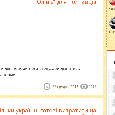
"Олів’є" для полтавців
Наді
Віта
и для новорічного столу, аби дізнатись
річними.
22 грудня 2015
2715
ку
ди
кр
бе
ільки українці готові витратити на
вы
по