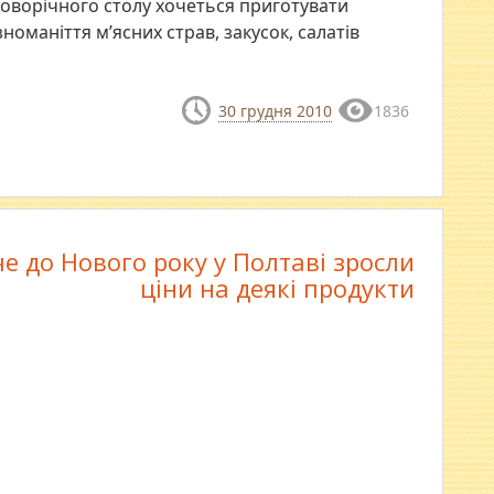
 новорічного столу хочеться приготувати
номаніття м’ясних страв, закусок, салатів
30 грудня 2010
1836
е до Нового року у Полтаві зросли
ціни на деякі продукти