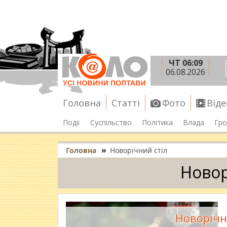
ЧТ 06:09
06.08.2026
Головна
Статті
Фото
Віде
Події
Суспільство
Політика
Влада
Гро
»
Головна
Новорічний стіл
Новор
Новорічн