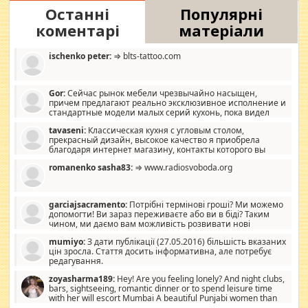
Останні
Популярні
коментарі
матеріали
ischenko peter:
⇒ blts-tattoo.com
Gor:
Сейчас рынок мебели чрезвычайно насыщен,
причем предлагают реально эксклюзивное исполнение и
стандартные модели малых серий кухонь, пока видел
отличную кухонную мебель по дизайну, мало походит на
tavaseni:
Классическая кухня с угловым столом,
стандартные формы, в MebelOk, креативненько и что главное -
прекрасный дизайн, высокое качество я приобрела
со вкусом все в порядке, без ненужных наворотов удорожающих
благодаря интернет магазину, контакты которого вы
мебель, а это не последний фактор.
можете просмотреть https://mwood.com.ua.
romanenko sasha83:
⇒ www.radiosvoboda.org
garciajsacramento:
Потрібні термінові гроші? Ми можемо
допомогти! Ви зараз переживаєте або ви в біді? Таким
чином, ми даємо вам можливість розвивати нові
розробки. Як багата людина, я почуваю себе зобов'язаним
mumiyo:
З дати публікації (27.05.2016) більшість вказаних
допомагати людям, які намагаються дати їм шанс. Кожен
цін зросла. Стаття досить інформативна, але потребує
заслуговує на другий шанс, і, оскільки влада не зможе, вони
редагування.
повинні приймати від інших. Для нас нема багато суми, і зрілість
ми визначаємо за взаємною згодою. Ні сюрпризів, ні додаткових
zoyasharma189:
Hey! Are you feeling lonely? And night clubs,
витрат, а тільки узгоджених сум і нічого іншого. Не чекайте і не
bars, sightseeing, romantic dinner or to spend leisure time
коментуйте цей пост. Введіть суму, яку ви хочете подати, і ми
with her will escort Mumbai A beautiful Punjabi women than
зв'яжемося з вами з усіма варіантами. зв'яжіться з нами
sexy escort companion in arms that you guys feel like 5 star luxury