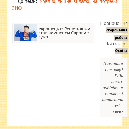
До теми:
Уряд збільшив видатки на потреби
ЗНО
Позначення:
Українець із Решетилівки
скорочення
став чемпіоном Європи з
сумо
робота
Категорії:
Освіта
Помітили
помилку?
Будь
ласка,
виділіть її
мишкою і
натисніть
Ctrl +
Enter