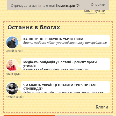
Оновити
Отримувати зміни на e-mail
Коментарів (
0
)
Коментувати
Останнє в блогах
КАПЛІНУ ПОГРОЖУЮТЬ УБИВСТВОМ
Вранці невідомі підкинули мені картинку-попередження
Сергій Каплін
Медіа-консолідація у Полтаві – рецепт проти
утисків
8 вересня – Міжнародний день солідарності
журналістів.
Надія Труш
ЧИ МАЮТЬ УКРАЇНЦІ ПЛАТИТИ ТРІЄЧНИКАМ
СТИПЕНДІЇ?
Рідко пишу лонгріди тим паче на такі теми, але вже
просто дістало! Обурюють сьогоднішні інсенуації
Віталій Улибін
навколо стипендіального питання. Штучно
роздувається ще одна соціальна катастрофа.
Блоги