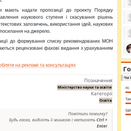
к.
ди мають надати пропозиції до проекту Порядку
авлення наукового ступеня і скасування рішень
текстових запозичень, використання ідей, наукових
ро
се
з посилання на джерело.
да
ос
зиції до формування списку рекомендованих МОН
ін
за
чаються рецензовані фахові видання з урахуванням
тіл
ком
bea
ми
tha
на
обляти на рекламі та консультаціях
nig
Г
по
in 
Sol
Чи 
Ind
Позначення:
gir
bod
Міністерство науки та освіти
Ні
alw
Категорії:
Mir
you
Так
Освіта
⇒ 
Ще
Помітили помилку?
Будь ласка, виділіть її мишкою і натисніть
Ctrl +
Enter