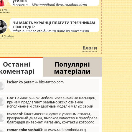
утисків
8 вересня – Міжнародний день солідарності
журналістів.
я Труш
ЧИ МАЮТЬ УКРАЇНЦІ ПЛАТИТИ ТРІЄЧНИКАМ
СТИПЕНДІЇ?
Рідко пишу лонгріди тим паче на такі теми,
але вже просто дістало! Обурюють сьогоднішні
лій Улибін
інсенуації навколо стипендіального питання.
Штучно роздувається ще одна соціальна
Блоги
катастрофа.
Останні
Популярні
коментарі
матеріали
ischenko peter:
⇒ blts-tattoo.com
Gor:
Сейчас рынок мебели чрезвычайно насыщен,
причем предлагают реально эксклюзивное
исполнение и стандартные модели малых серий
хонь, пока видел отличную кухонную мебель по
tavaseni:
Классическая кухня с угловым столом,
зайну, мало походит на стандартные формы, в MebelOk,
прекрасный дизайн, высокое качество я приобрела
еативненько и что главное - со вкусом все в порядке,
благодаря интернет магазину, контакты которого
з ненужных наворотов удорожающих мебель, а это не
 можете просмотреть https://mwood.com.ua.
следний фактор.
romanenko sasha83:
⇒ www.radiosvoboda.org