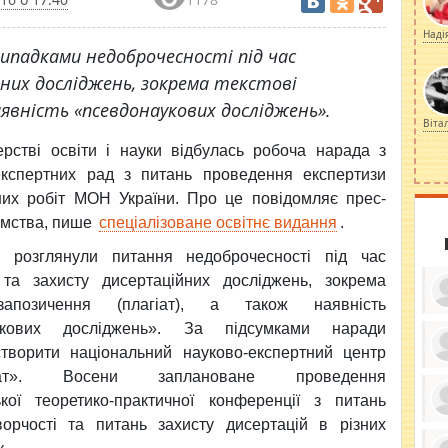
Наді
ипадками недоброчесності під час
них досліджень, зокрема текстові
аявність «псевдонаукових досліджень».
Віта
ерстві освіти і науки відбулась робоча нарада з
кспертних рад з питань проведення експертизи
них робіт МОН України. Про це повідомляє прес-
омства, пише
спеціалізоване освітнє видання
.
и розглянули питання недоброчесності під час
та захисту дисертаційних досліджень, зокрема
запозичення (плагіат), а також наявність
укових досліджень». За підсумками наради
творити національний науково-експертний центр
ку
гіат». Восени заплановане проведення
ди
ької теоретико-практичної конференції з питань
кр
бе
ворчості та питань захисту дисертацій в різних
вы
по