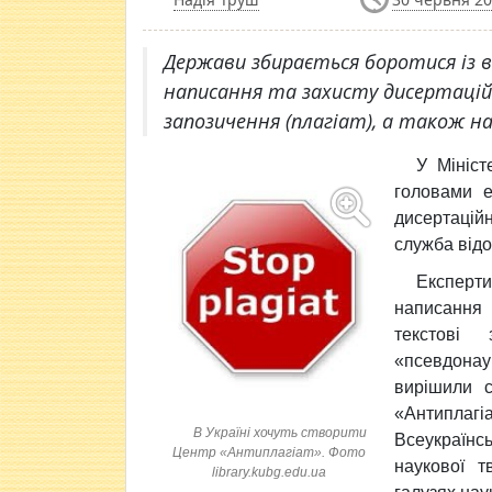
Держави збирається боротися із в
написання та захисту дисертацій
запозичення (плагіат), а також н
У Мініст
головами е
дисертацій
служба від
Експерт
написання 
текстові 
«псевдона
вирішили с
«Антипла
В Україні хочуть створити
Всеукраїнс
Центр «Антиплагіат». Фото
наукової т
library.kubg.edu.ua