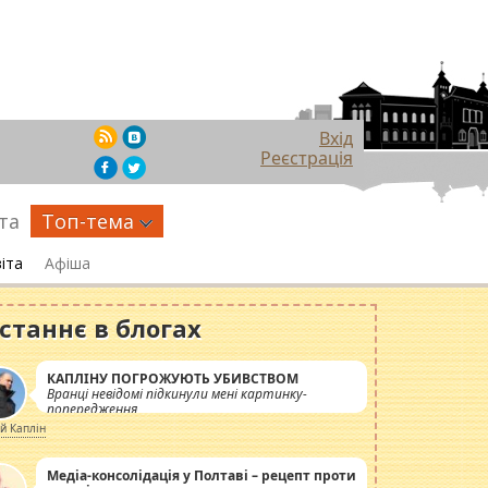
Вхід
Реєстрація
та
Топ-тема
іта
Афіша
станнє в блогах
КАПЛІНУ ПОГРОЖУЮТЬ УБИВСТВОМ
Вранці невідомі підкинули мені картинку-
попередження
ій Каплін
Медіа-консолідація у Полтаві – рецепт проти