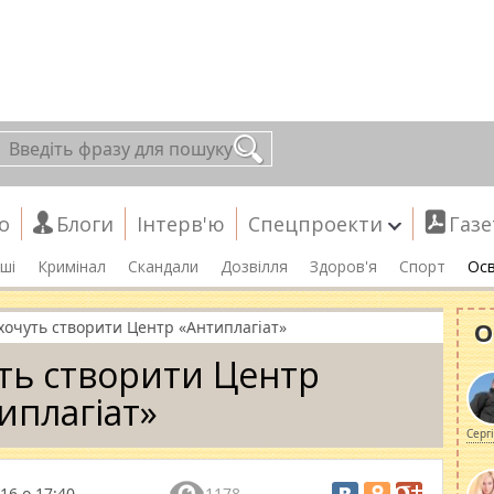
о
Блоги
Інтерв'ю
Спецпроекти
Газе
ші
Кримінал
Скандали
Дозвілля
Здоров'я
Спорт
Осв
О
 хочуть створити Центр «Антиплагіат»
уть створити Центр
иплагіат»
Серг
16 о 17:40
1178