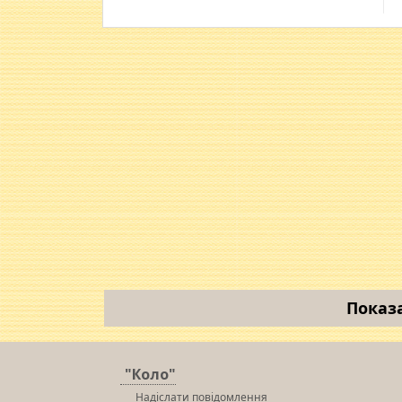
Показ
"Коло"
Надіслати повідомлення