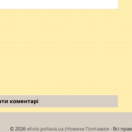
ати коментарі
© 2026 «
Kolo.poltava.ua (Новини Полтави)
» - Всі пра