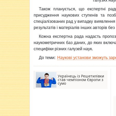
галузях нау
Також планується, що експертні ра
присудження наукових ступенів та позб
спеціалізованих рад у випадку виявлення 
результатів і матеріалів інших авторів бе
Кожна експертна рада надасть пропо
наукометричних баз даних, до яких вклю
специфіки різних галузей наук.
До теми:
Наукові установи зможуть зар
Українець із Решетилівки
став чемпіоном Європи з
сумо