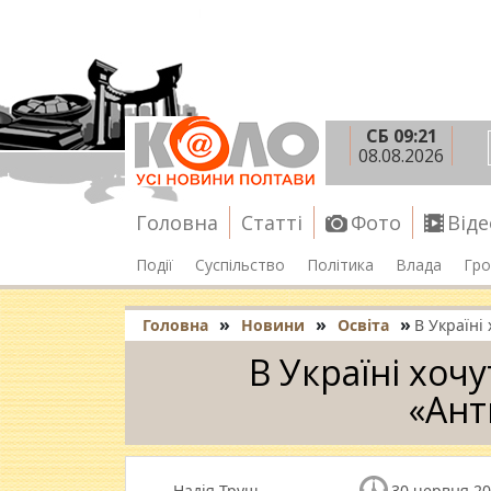
СБ 09:21
08.08.2026
Головна
Статті
Фото
Віде
Події
Суспільство
Політика
Влада
Гро
»
»
»
Головна
Новини
Освіта
В Україні
В Україні хоч
«Ант
Надія Труш
30 червня 20