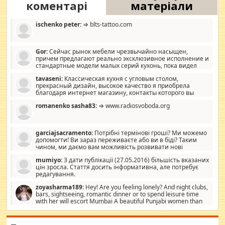
коментарі
матеріали
ischenko peter:
⇒ blts-tattoo.com
Gor:
Сейчас рынок мебели чрезвычайно насыщен,
причем предлагают реально эксклюзивное исполнение и
стандартные модели малых серий кухонь, пока видел
отличную кухонную мебель по дизайну, мало походит на
tavaseni:
Классическая кухня с угловым столом,
стандартные формы, в MebelOk, креативненько и что главное -
прекрасный дизайн, высокое качество я приобрела
со вкусом все в порядке, без ненужных наворотов удорожающих
благодаря интернет магазину, контакты которого вы
мебель, а это не последний фактор.
можете просмотреть https://mwood.com.ua.
romanenko sasha83:
⇒ www.radiosvoboda.org
garciajsacramento:
Потрібні термінові гроші? Ми можемо
допомогти! Ви зараз переживаєте або ви в біді? Таким
чином, ми даємо вам можливість розвивати нові
розробки. Як багата людина, я почуваю себе зобов'язаним
mumiyo:
З дати публікації (27.05.2016) більшість вказаних
допомагати людям, які намагаються дати їм шанс. Кожен
цін зросла. Стаття досить інформативна, але потребує
заслуговує на другий шанс, і, оскільки влада не зможе, вони
редагування.
повинні приймати від інших. Для нас нема багато суми, і зрілість
ми визначаємо за взаємною згодою. Ні сюрпризів, ні додаткових
zoyasharma189:
Hey! Are you feeling lonely? And night clubs,
витрат, а тільки узгоджених сум і нічого іншого. Не чекайте і не
bars, sightseeing, romantic dinner or to spend leisure time
коментуйте цей пост. Введіть суму, яку ви хочете подати, і ми
with her will escort Mumbai A beautiful Punjabi women than
зв'яжемося з вами з усіма варіантами. зв'яжіться з нами
sexy escort companion in arms that you guys feel like 5 star luxury
сьогодні на garciajsacramento@gmail.com Вам потрібні термінові
hotel had to spend the night in their search for loved solitaire free
гроші? Ми можемо допомогти!
maintenance stops in Mumbai. Here we offer fair and very attractive