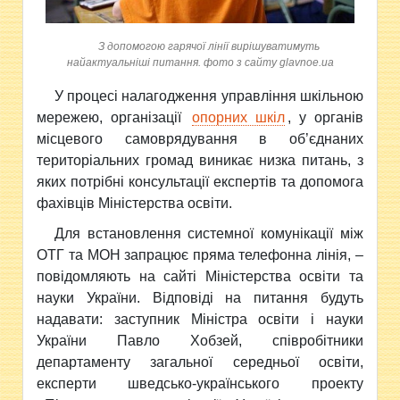
З допомогою гарячої лінії вирішуватимуть
найактуальніші питання. фото з сайту glavnoe.ua
У процесі налагодження управління шкільною
мережею, організації
опорних шкіл
, у органів
місцевого самоврядування в об’єднаних
територіальних громад виникає низка питань, з
яких потрібні консультації експертів та допомога
фахівців Міністерства освіти.
Для встановлення системної комунікації між
ОТГ та МОН запрацює пряма телефонна лінія, –
повідомляють на сайті Міністерства освіти та
науки України. Відповіді на питання будуть
надавати: заступник Міністра освіти і науки
України Павло Хобзей, співробітники
департаменту загальної середньої освіти,
експерти шведсько-українського проекту