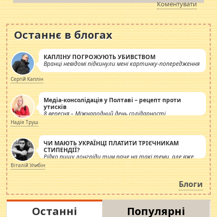
Коментувати
Останнє в блогах
КАПЛІНУ ПОГРОЖУЮТЬ УБИВСТВОМ
Вранці невідомі підкинули мені картинку-попередження
Сергій Каплін
Медіа-консолідація у Полтаві – рецепт проти
утисків
8 вересня – Міжнародний день солідарності
журналістів.
Надія Труш
ЧИ МАЮТЬ УКРАЇНЦІ ПЛАТИТИ ТРІЄЧНИКАМ
СТИПЕНДІЇ?
Рідко пишу лонгріди тим паче на такі теми, але вже
просто дістало! Обурюють сьогоднішні інсенуації
Віталій Улибін
навколо стипендіального питання. Штучно
роздувається ще одна соціальна катастрофа.
Блоги
Останні
Популярні