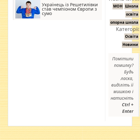
Українець із Решетилівки
МОН
Школа
став чемпіоном Європи з
сумо
освіта
опорна школа
Категорії:
Освіта
Новини
Помітили
помилку?
Будь
ласка,
виділіть її
мишкою і
натисніть
Ctrl +
Enter