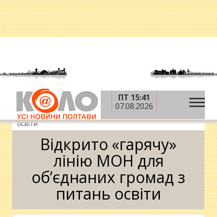
ПТ 15:41
»
»
»
Головна
Новини
Освіта
Відкрито
07.08.2026
«гарячу» лінію МОН для об’єднаних громад з питань
освіти
Відкрито «гарячу»
лінію МОН для
об’єднаних громад з
питань освіти