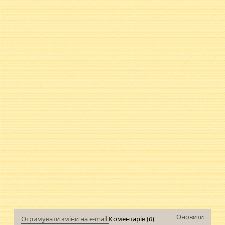
Оновити
Отримувати зміни на e-mail
Коментарів (
0
)