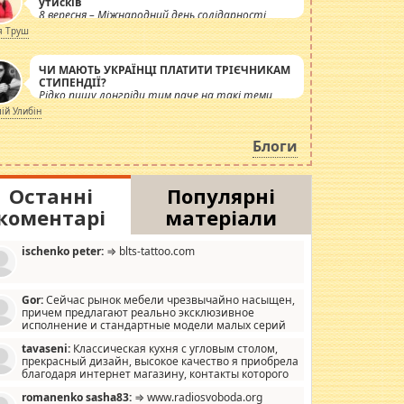
утисків
8 вересня – Міжнародний день солідарності
журналістів.
я Труш
ЧИ МАЮТЬ УКРАЇНЦІ ПЛАТИТИ ТРІЄЧНИКАМ
СТИПЕНДІЇ?
Рідко пишу лонгріди тим паче на такі теми,
але вже просто дістало! Обурюють сьогоднішні
лій Улибін
інсенуації навколо стипендіального питання.
Штучно роздувається ще одна соціальна
Блоги
катастрофа.
Останні
Популярні
коментарі
матеріали
ischenko peter:
⇒ blts-tattoo.com
Gor:
Сейчас рынок мебели чрезвычайно насыщен,
причем предлагают реально эксклюзивное
исполнение и стандартные модели малых серий
хонь, пока видел отличную кухонную мебель по
tavaseni:
Классическая кухня с угловым столом,
зайну, мало походит на стандартные формы, в MebelOk,
прекрасный дизайн, высокое качество я приобрела
еативненько и что главное - со вкусом все в порядке,
благодаря интернет магазину, контакты которого
з ненужных наворотов удорожающих мебель, а это не
 можете просмотреть https://mwood.com.ua.
следний фактор.
romanenko sasha83:
⇒ www.radiosvoboda.org