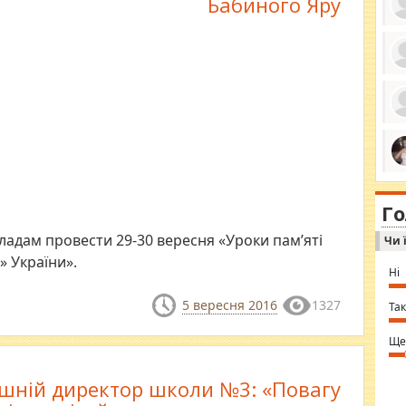
Бабиного Яру
ро
се
да
ос
ін
за
тіл
ком
bea
ми
tha
на
nig
Г
по
in 
Sol
адам провести 29-30 вересня «Уроки пам’яті
Чи 
Ind
gir
» України».
bod
Ні
alw
Mir
5 вересня 2016
1327
you
Так
⇒ 
Ще
шній директор школи №3: «Повагу