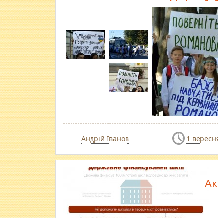
Андрій Іванов
1 вересн
Ак