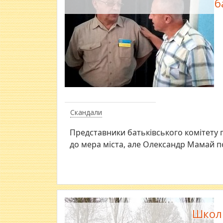
б
Скандали
Представники батьківського комітету
до мера міста, але Олександр Мамай по
Школи