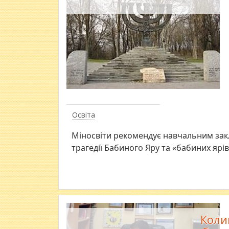
Освіта
Міносвіти рекомендує навчальним закл
трагедії Бабиного Яру та «бабиних ярів
Коли