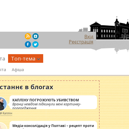
Вхід
Реєстрація
та
Топ-тема
іта
Афіша
станнє в блогах
КАПЛІНУ ПОГРОЖУЮТЬ УБИВСТВОМ
Вранці невідомі підкинули мені картинку-
попередження
ій Каплін
Медіа-консолідація у Полтаві – рецепт проти