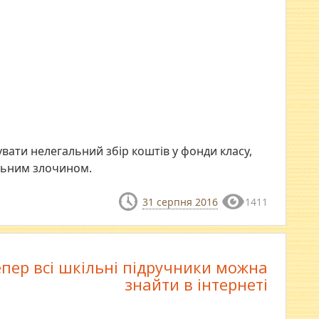
увати нелегальний збір коштів у фонди класу,
альним злочином.
31 серпня 2016
1411
епер всі шкільні підручники можна
знайти в інтернеті