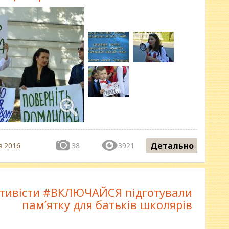
Детально
я 2016
38
3921
тивісти #ВКЛЮЧАЙСЯ підготували
пам’ятку для батьків школярів