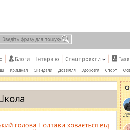
о
Блоги
Інтерв'ю
Спецпроекти
Газе
ші
Кримінал
Скандали
Дозвілля
Здоров'я
Спорт
Осв
О
Школа
Серг
ький голова Полтави ховається від