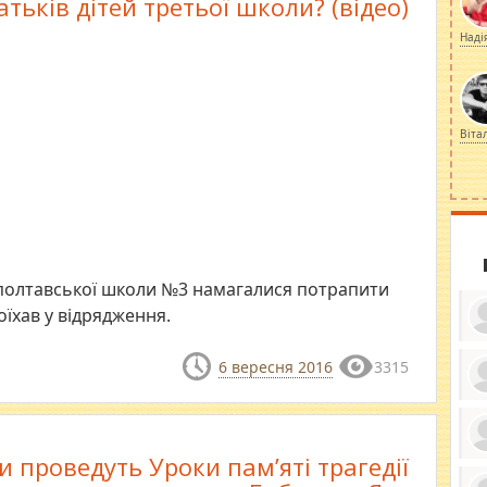
атьків дітей третьої школи? (відео)
Наді
Віта
 полтавської школи №3 намагалися потрапити
їхав у відрядження.
6 вересня 2016
3315
ку
ди
кр
бе
 проведуть Уроки пам’яті трагедії
вы
по