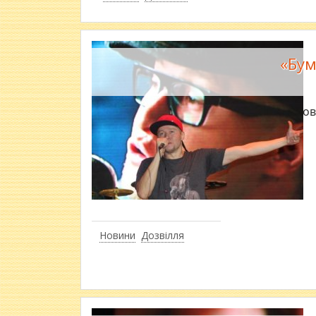
«Бум
20 жов
Новини
Дозвілля