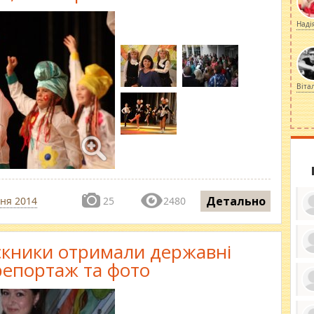
Наді
Віта
Детально
ня 2014
25
2480
скники отримали державні
ку
репортаж та фото
ди
кр
бе
вы
по