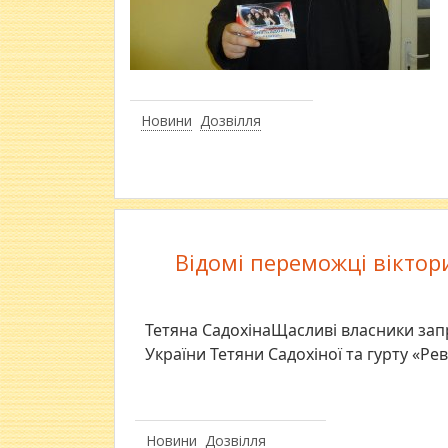
Новини
Дозвілля
Відомі переможці віктори
Тетяна СадохінаЩасливі власники зап
України Тетяни Садохіної та гурту «Рев
Новини
Дозвілля