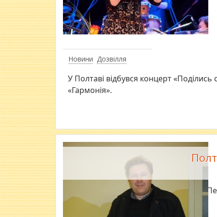
Новини
Дозвілля
У Полтаві відбувся концерт «Поділись
«Гармонія».
Полт
Пе