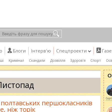
о
Блоги
Інтерв'ю
Спецпроекти
Газе
ші
Кримінал
Скандали
Дозвілля
Здоров'я
Спорт
Осв
О
Листопад
Серг
 полтавських першокласників
е, ніж торік