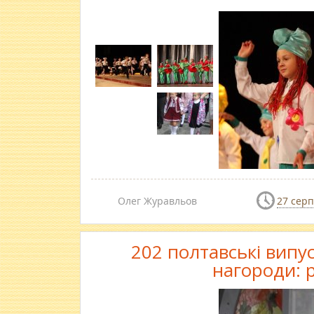
Олег Журавльов
27 серп
202 полтавські випу
нагороди: 