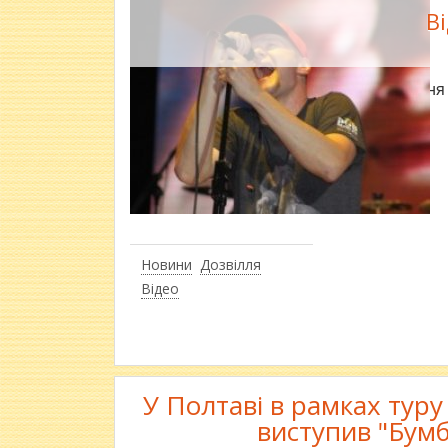
В
20 жовтня 
Новини
Дозвілля
Відео
У Полтаві в рамках тур
виступив "Бумб