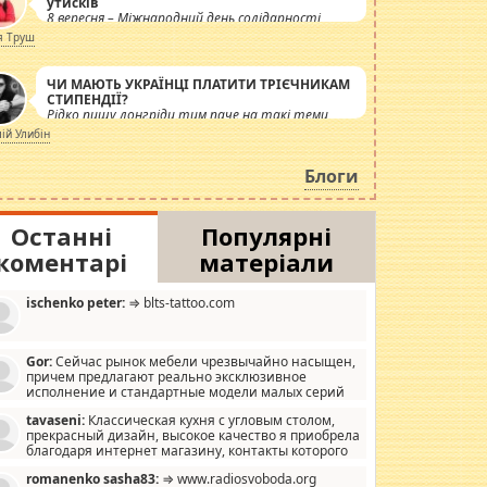
утисків
8 вересня – Міжнародний день солідарності
журналістів.
я Труш
ЧИ МАЮТЬ УКРАЇНЦІ ПЛАТИТИ ТРІЄЧНИКАМ
СТИПЕНДІЇ?
Рідко пишу лонгріди тим паче на такі теми,
але вже просто дістало! Обурюють сьогоднішні
лій Улибін
інсенуації навколо стипендіального питання.
Штучно роздувається ще одна соціальна
Блоги
катастрофа.
Останні
Популярні
коментарі
матеріали
ischenko peter:
⇒ blts-tattoo.com
Gor:
Сейчас рынок мебели чрезвычайно насыщен,
причем предлагают реально эксклюзивное
исполнение и стандартные модели малых серий
хонь, пока видел отличную кухонную мебель по
tavaseni:
Классическая кухня с угловым столом,
зайну, мало походит на стандартные формы, в MebelOk,
прекрасный дизайн, высокое качество я приобрела
еативненько и что главное - со вкусом все в порядке,
благодаря интернет магазину, контакты которого
з ненужных наворотов удорожающих мебель, а это не
 можете просмотреть https://mwood.com.ua.
следний фактор.
romanenko sasha83:
⇒ www.radiosvoboda.org