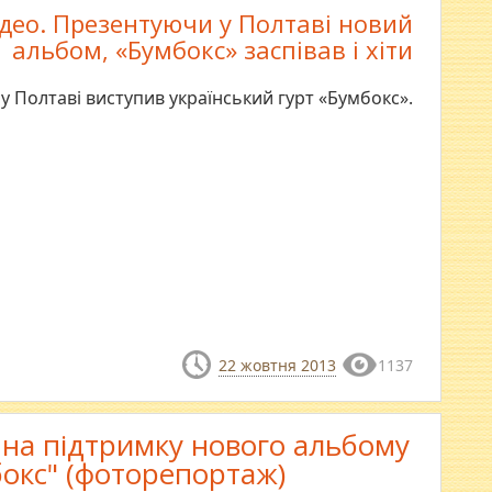
ідео. Презентуючи у Полтаві новий
альбом, «Бумбокс» заспівав і хіти
у Полтаві виступив український гурт «Бумбокс».
22 жовтня 2013
1137
у на підтримку нового альбому
окс" (фоторепортаж)