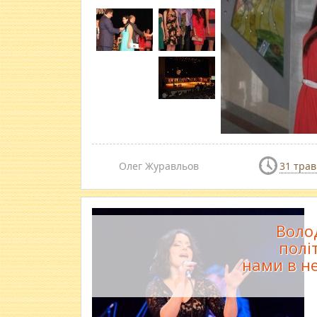
Олег Журавльов
31 трав
Волод
полі
нами в н