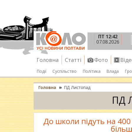
ПТ 12:42
07.08.2026
Головна
Статті
Фото
Віде
Події
Суспільство
Політика
Влада
Гро
»
Головна
ПД Листопад
ПД 
До школи підуть на 400
більш