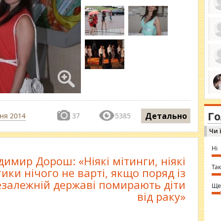
ро
се
да
ос
ін
за
тіл
ком
bea
ми
tha
на
nig
Г
по
Детально
ня 2014
37
5385
in 
Sol
Чи 
Ind
gir
bod
Ні
alw
имир Дорош: «Ніякі мітинги, ніякі
Mir
you
Так
тики нічого не варті, якщо поряд із
⇒ 
езалежній державі помирають діти
Ще
від раку»