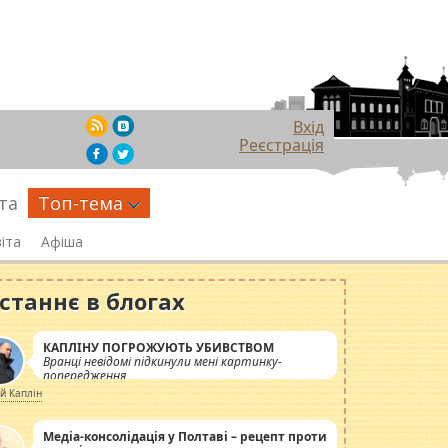
Вхід
Реєстрація
та
Топ-тема
іта
Афіша
станнє в блогах
КАПЛІНУ ПОГРОЖУЮТЬ УБИВСТВОМ
Вранці невідомі підкинули мені картинку-
попередження
ій Каплін
Медіа-консолідація у Полтаві – рецепт проти