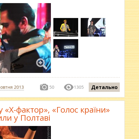
Детально
жовтня 2013
50
1305
у «Х-фактор», «Голос країни»
или у Полтаві