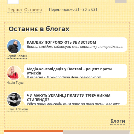
Перша
Остання
Переглядаємо 21 - 30 із 631
Останнє в блогах
КАПЛІНУ ПОГРОЖУЮТЬ УБИВСТВОМ
Вранці невідомі підкинули мені картинку-попередження
Сергій Каплін
Медіа-консолідація у Полтаві – рецепт проти
утисків
8 вересня – Міжнародний день солідарності
журналістів.
Надія Труш
ЧИ МАЮТЬ УКРАЇНЦІ ПЛАТИТИ ТРІЄЧНИКАМ
СТИПЕНДІЇ?
Рідко пишу лонгріди тим паче на такі теми, але вже
просто дістало! Обурюють сьогоднішні інсенуації
Віталій Улибін
навколо стипендіального питання. Штучно
роздувається ще одна соціальна катастрофа.
Блоги