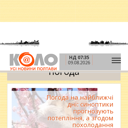
НД 07:35
»
Головна
погода
09.08.2026
погода
Погода на найближчі
дні: синоптики
прогнозують
потепління, а згодом
похолодання