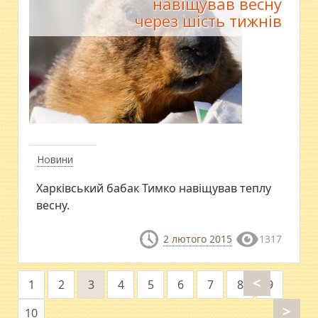
навіщував весну
через шість тижнів
Новини
Харківський бабак Тимко навіщував теплу
весну.
2 лютого 2015
1317
<
1
2
3
4
5
6
7
8
9
>
10