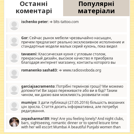
Останні
Популярні
коментарі
матеріали
ischenko peter:
⇒ blts-tattoo.com
Gor:
Сейчас рынок мебели чрезвычайно насыщен,
причем предлагают реально эксклюзивное исполнение и
стандартные модели малых серий кухонь, пока видел
отличную кухонную мебель по дизайну, мало походит на
tavaseni:
Классическая кухня с угловым столом,
стандартные формы, в MebelOk, креативненько и что главное -
прекрасный дизайн, высокое качество я приобрела
со вкусом все в порядке, без ненужных наворотов удорожающих
благодаря интернет магазину, контакты которого вы
мебель, а это не последний фактор.
можете просмотреть https://mwood.com.ua.
romanenko sasha83:
⇒ www.radiosvoboda.org
garciajsacramento:
Потрібні термінові гроші? Ми можемо
допомогти! Ви зараз переживаєте або ви в біді? Таким
чином, ми даємо вам можливість розвивати нові
розробки. Як багата людина, я почуваю себе зобов'язаним
mumiyo:
З дати публікації (27.05.2016) більшість вказаних
допомагати людям, які намагаються дати їм шанс. Кожен
цін зросла. Стаття досить інформативна, але потребує
заслуговує на другий шанс, і, оскільки влада не зможе, вони
редагування.
повинні приймати від інших. Для нас нема багато суми, і зрілість
ми визначаємо за взаємною згодою. Ні сюрпризів, ні додаткових
zoyasharma189:
Hey! Are you feeling lonely? And night clubs,
витрат, а тільки узгоджених сум і нічого іншого. Не чекайте і не
bars, sightseeing, romantic dinner or to spend leisure time
коментуйте цей пост. Введіть суму, яку ви хочете подати, і ми
with her will escort Mumbai A beautiful Punjabi women than
зв'яжемося з вами з усіма варіантами. зв'яжіться з нами
sexy escort companion in arms that you guys feel like 5 star luxury
сьогодні на garciajsacramento@gmail.com Вам потрібні термінові