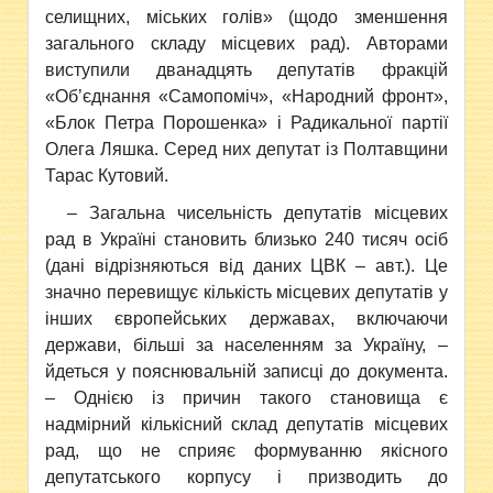
селищних, міських голів» (щодо зменшення
загального складу місцевих рад). Авторами
виступили дванадцять депутатів фракцій
«Об’єднання «Самопоміч», «Народний фронт»,
«Блок Петра Порошенка» і Радикальної партії
Олега Ляшка. Серед них депутат із Полтавщини
Тарас Кутовий.
– Загальна чисельність депутатів місцевих
рад в Україні становить близько 240 тисяч осіб
(дані відрізняються від даних ЦВК – авт.). Це
значно перевищує кількість місцевих депутатів у
інших європейських державах, включаючи
держави, більші за населенням за Україну, –
йдеться у пояснювальній записці до документа.
– Однією із причин такого становища є
надмірний кількісний склад депутатів місцевих
рад, що не сприяє формуванню якісного
депутатського корпусу і призводить до