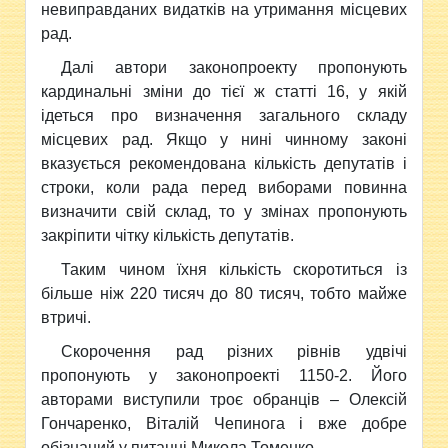
невиправданих видатків на утримання місцевих
рад.
Далі автори законопроекту пропонують
кардинальні зміни до тієї ж статті 16, у якій
ідеться про визначення загального складу
місцевих рад. Якщо у нині чинному законі
вказується рекомендована кількість депутатів і
строки, коли рада перед виборами повинна
визначити свій склад, то у змінах пропонують
закріпити чітку кількість депутатів.
Таким чином їхня кількість скоротиться із
більше ніж 220 тисяч до 80 тисяч, тобто майже
втричі.
Скорочення рад різних рівнів удвічі
пропонують у законопроекті 1150-2. Його
авторами виступили троє обранців – Олексій
Гончаренко, Віталій Чепинога і вже добре
обізнаний у питанні Микола Томенко.