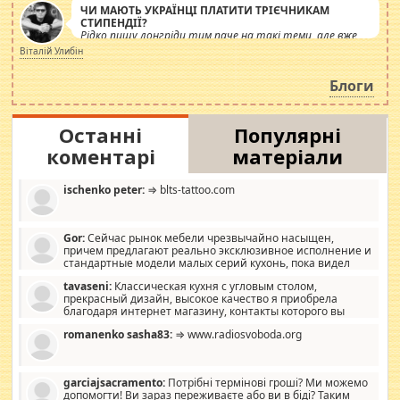
ЧИ МАЮТЬ УКРАЇНЦІ ПЛАТИТИ ТРІЄЧНИКАМ
СТИПЕНДІЇ?
Рідко пишу лонгріди тим паче на такі теми, але вже
просто дістало! Обурюють сьогоднішні інсенуації
Віталій Улибін
навколо стипендіального питання. Штучно
роздувається ще одна соціальна катастрофа.
Блоги
Останні
Популярні
коментарі
матеріали
ischenko peter:
⇒ blts-tattoo.com
Gor:
Сейчас рынок мебели чрезвычайно насыщен,
причем предлагают реально эксклюзивное исполнение и
стандартные модели малых серий кухонь, пока видел
отличную кухонную мебель по дизайну, мало походит на
tavaseni:
Классическая кухня с угловым столом,
стандартные формы, в MebelOk, креативненько и что главное -
прекрасный дизайн, высокое качество я приобрела
со вкусом все в порядке, без ненужных наворотов удорожающих
благодаря интернет магазину, контакты которого вы
мебель, а это не последний фактор.
можете просмотреть https://mwood.com.ua.
romanenko sasha83:
⇒ www.radiosvoboda.org
garciajsacramento:
Потрібні термінові гроші? Ми можемо
допомогти! Ви зараз переживаєте або ви в біді? Таким