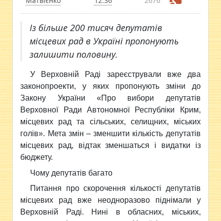
Матвієнко
12:36
2676
Із більше 200 тисяч депутатів
місцевих рад в Україні пропонують
залишити половину.
У Верховній Раді зареєстрували вже два
законопроекти, у яких пропонують зміни до
Закону України «Про вибори депутатів
Верховної Ради Автономної Республіки Крим,
місцевих рад та сільських, селищних, міських
голів». Мета змін – зменшити кількість депутатів
місцевих рад, відтак зменшаться і видатки із
бюджету.
Чому депутатів багато
Питання про скорочення кількості депутатів
місцевих рад вже неодноразово піднімали у
Верховній Раді. Нині в обласних, міських,