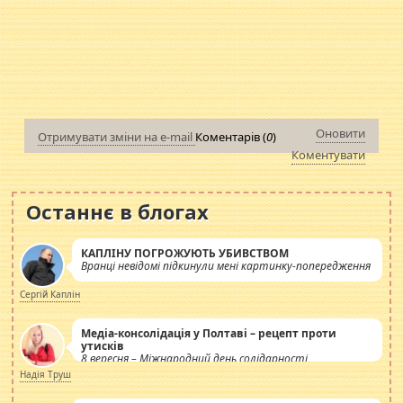
Оновити
Отримувати зміни на e-mail
Коментарів (
0
)
Коментувати
Останнє в блогах
КАПЛІНУ ПОГРОЖУЮТЬ УБИВСТВОМ
Вранці невідомі підкинули мені картинку-попередження
Сергій Каплін
Медіа-консолідація у Полтаві – рецепт проти
утисків
8 вересня – Міжнародний день солідарності
журналістів.
Надія Труш