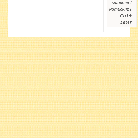
мишкою і
натисніть
Ctrl +
Enter