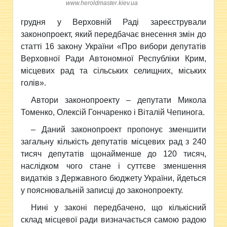
www.heroldmaster.kiev.ua
грудня у Верховній Раді зареєстрували
законопроект, який передбачає внесення змін до
статті 16 закону України «Про вибори депутатів
Верховної Ради Автономної Республіки Крим,
місцевих рад та сільських селищних, міських
голів».
Автори законопроекту – депутати Микола
Томенко, Олексій Гончаренко і Віталій Чепинога.
– Даний законопроект пропонує зменшити
загальну кількість депутатів місцевих рад з 240
тисяч депутатів щонайменше до 120 тисяч,
наслідком чого стане і суттєве зменшення
видатків з Державного бюджету України, йдеться
у пояснювальній записці до законопроекту.
Нині у законі передбачено, що кількісний
склад місцевої ради визначається самою радою