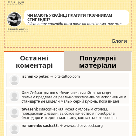
журналістів.
Надія Труш
ЧИ МАЮТЬ УКРАЇНЦІ ПЛАТИТИ ТРІЄЧНИКАМ
СТИПЕНДІЇ?
Рідко пишу лонгріди тим паче на такі теми, але вже
просто дістало! Обурюють сьогоднішні інсенуації
Віталій Улибін
навколо стипендіального питання. Штучно
роздувається ще одна соціальна катастрофа.
Блоги
Останні
Популярні
коментарі
матеріали
ischenko peter:
⇒ blts-tattoo.com
Gor:
Сейчас рынок мебели чрезвычайно насыщен,
причем предлагают реально эксклюзивное исполнение и
стандартные модели малых серий кухонь, пока видел
отличную кухонную мебель по дизайну, мало походит на
tavaseni:
Классическая кухня с угловым столом,
стандартные формы, в MebelOk, креативненько и что главное -
прекрасный дизайн, высокое качество я приобрела
со вкусом все в порядке, без ненужных наворотов удорожающих
благодаря интернет магазину, контакты которого вы
мебель, а это не последний фактор.
можете просмотреть https://mwood.com.ua.
romanenko sasha83:
⇒ www.radiosvoboda.org