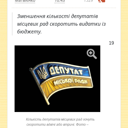
Матвієнко
10:43
1529
Зменшення кількості депутатів
місцевих рад скоротить видатки із
бюджету.
19
Кількість депутатів місцевих рад хочуть
скоротити вдвічі або втричі. Фото –