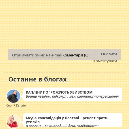
Оновити
Отримувати зміни на e-mail
Коментарів (
0
)
Коментувати
Останнє в блогах
КАПЛІНУ ПОГРОЖУЮТЬ УБИВСТВОМ
Вранці невідомі підкинули мені картинку-попередження
Сергій Каплін
Медіа-консолідація у Полтаві – рецепт проти
утисків
8 вересня – Міжнародний день солідарності