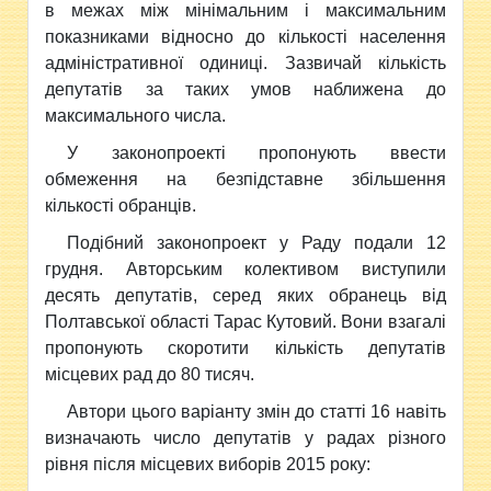
в межах між мінімальним і максимальним
показниками відносно до кількості населення
адміністративної одиниці. Зазвичай кількість
депутатів за таких умов наближена до
максимального числа.
У законопроекті пропонують ввести
обмеження на безпідставне збільшення
кількості обранців.
Подібний законопроект у Раду подали 12
грудня. Авторським колективом виступили
десять депутатів, серед яких обранець від
Полтавської області Тарас Кутовий. Вони взагалі
пропонують скоротити кількість депутатів
місцевих рад до 80 тисяч.
Автори цього варіанту змін до статті 16 навіть
визначають число депутатів у радах різного
рівня після місцевих виборів 2015 року: