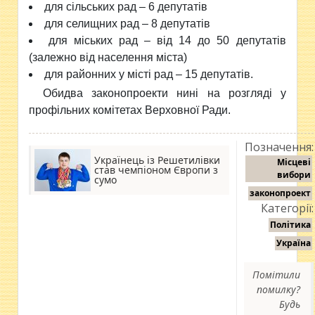
для сільських рад – 6 депутатів
для селищних рад – 8 депутатів
для міських рад – від 14 до 50 депутатів
(залежно від населення міста)
для районних у місті рад – 15 депутатів.
Обидва законопроекти нині на розгляді у
профільних комітетах Верховної Ради.
Позначення:
Українець із Решетилівки
Місцеві
став чемпіоном Європи з
вибори
сумо
законопроект
Категорії:
Політика
Україна
Помітили
помилку?
Будь