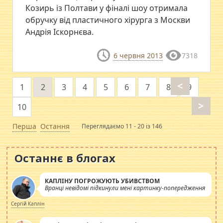
Козирь із Полтави у фіналі шоу отримала
обручку від пластичного хірурга з Москви
Андрія Іскорнєва.
6 червня 2013
7318
<
1
2
3
4
5
6
7
8
9
>
10
Перша
Остання
Переглядаємо 11 - 20 із 146
Останнє в блогах
КАПЛІНУ ПОГРОЖУЮТЬ УБИВСТВОМ
Вранці невідомі підкинули мені картинку-попередження
Сергій Каплін