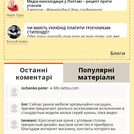
Медіа-консолідація у Полтаві – рецепт проти
утисків
8 вересня – Міжнародний день солідарності
журналістів.
Надія Труш
ЧИ МАЮТЬ УКРАЇНЦІ ПЛАТИТИ ТРІЄЧНИКАМ
СТИПЕНДІЇ?
Рідко пишу лонгріди тим паче на такі теми, але вже
просто дістало! Обурюють сьогоднішні інсенуації
Віталій Улибін
навколо стипендіального питання. Штучно
роздувається ще одна соціальна катастрофа.
Блоги
Останні
Популярні
коментарі
матеріали
ischenko peter:
⇒ blts-tattoo.com
Gor:
Сейчас рынок мебели чрезвычайно насыщен,
причем предлагают реально эксклюзивное исполнение и
стандартные модели малых серий кухонь, пока видел
отличную кухонную мебель по дизайну, мало походит на
tavaseni:
Классическая кухня с угловым столом,
стандартные формы, в MebelOk, креативненько и что главное -
прекрасный дизайн, высокое качество я приобрела
со вкусом все в порядке, без ненужных наворотов удорожающих
благодаря интернет магазину, контакты которого вы
мебель, а это не последний фактор.
можете просмотреть https://mwood.com.ua.