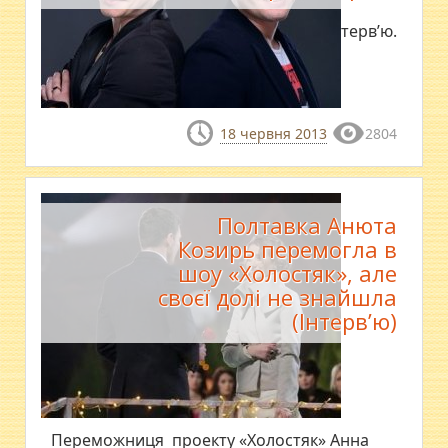
Ексклюзивне інтерв’ю.
18 червня 2013
2804
Полтавка Анюта
Козирь перемогла в
шоу «Холостяк», але
своєї долі не знайшла
(Інтерв’ю)
Переможниця проекту «Холостяк» Анна