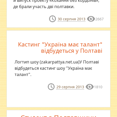
й випуск проекту «Кохання без кордонів»,
де брали участь дві полтавки.
30 серпня 2013
2667
Кастинг "Україна має талант"
відбудеться у Полтаві
Логтип шоу (zakarpattya.net.ua)У Полтаві
відбудеться кастинг шоу "Україна має
талант".
29 серпня 2013
1810