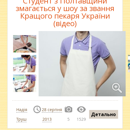
Студент з Полтавщини
змагається у шоу за звання
Кращого пекаря України
(відео)
Надія
28 серпня
Детально
Труш
2013
5
1529