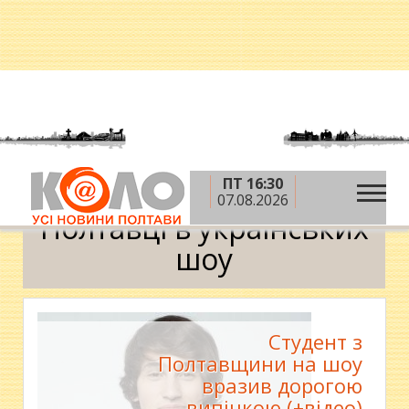
ПТ 16:30
»
Головна
Полтавці в українських шоу
07.08.2026
Полтавці в українських
шоу
Студент з
Полтавщини на шоу
вразив дорогою
випічкою (+відео)