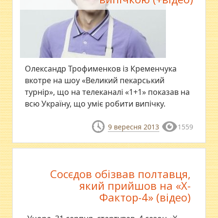
Олександр Трофименков із Кременчука
вкотре на шоу «Великий пекарський
турнір», що на телеканалі «1+1» показав на
всю Україну, що уміє робити випічку.
9 вересня 2013
1559
Cосєдов обізвав полтавця,
який прийшов на «Х-
Фактор-4» (відео)