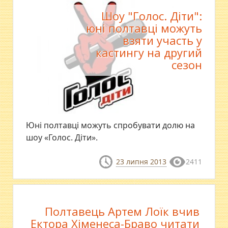
Шоу "Голос. Діти":
юні полтавці можуть
взяти участь у
кастингу на другий
сезон
Юні полтавці можуть спробувати долю на
шоу «Голос. Діти».
23 липня 2013
2411
Полтавець Артем Лоїк вчив
Ектора Хіменеса-Браво читати