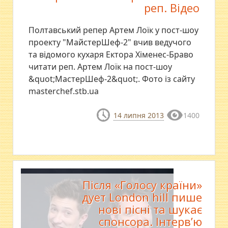
реп. Відео
Полтавський репер Артем Лоїк у пост-шоу
проекту "МайстерШеф-2" вчив ведучого
та відомого кухаря Ектора Хіменес-Браво
читати реп. Артем Лоїк на пост-шоу
&quot;МастерШеф-2&quot;. Фото із сайту
masterchef.stb.ua
14 липня 2013
1400
Після «Голосу країни»
дует London hill пише
нові пісні та шукає
спонсора. Інтерв’ю