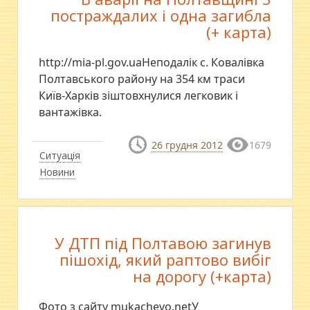
постраждалих і одна загибла
(+ карта)
http://mia-pl.gov.uaНеподалік с. Ковалівка
Полтавського району на 354 км траси
Київ-Харків зіштовхнулися легковик і
вантажівка.
26 грудня 2012
1679
Ситуація
Новини
У ДТП під Полтавою загинув
пішохід, який раптово вибіг
на дорогу (+карта)
Фото з сайту mukachevo.netУ