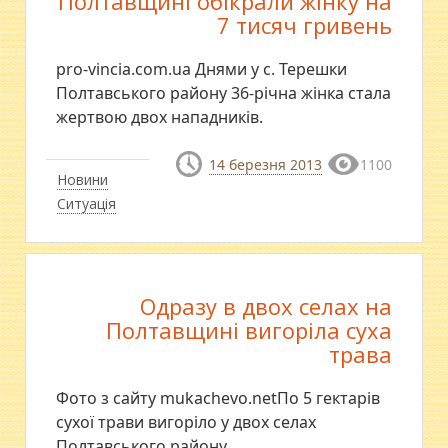
Полтавщині обікрали жінку на
7 тисяч гривень
pro-vincia.com.ua Днями у с. Терешки
Полтавського району 36-річна жінка стала
жертвою двох нападників.
14 березня 2013
1100
Новини
Ситуація
Одразу в двох селах на
Полтавщині вигоріла суха
трава
Фото з сайту mukachevo.netПо 5 гектарів
сухої трави вигоріло у двох селах
Полтавського району.