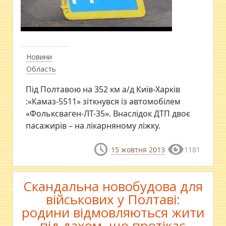
Новини
Область
Під Полтавою на 352 км а/д Київ-Харків
:«Камаз-5511» зіткнувся із автомобілем
«Фольксваген-ЛТ-35». Внаслідок ДТП двоє
пасажирів – на лікарняному ліжку.
15 жовтня 2013
1181
Скандальна новобудова для
військових у Полтаві:
родини відмовляються жити
під дахом, що протікає