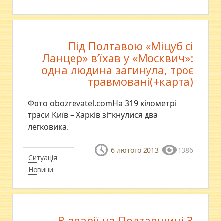
Під Полтавою «Міцубісі
Ланцер» в’їхав у «Москвич»:
одна людина загинула, троє
травмовані(+карта)
Фото obozrevatel.comНа 319 кілометрі
траси Київ – Харків зіткнулися два
легковика.
6 лютого 2013
1386
Ситуація
Новини
В аварії на Полтавщині 3