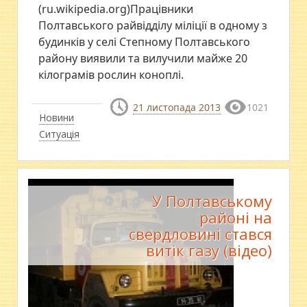
(ru.wikipedia.org)Працівники
Полтавського райвідділу міліції в одному з
будинків у селі Степному Полтавського
району виявили та вилучили майже 20
кілограмів рослин коноплі.
21 листопада 2013
1021
Новини
Ситуація
У Полтавському
районі на
свердловині стався
витік газу (відео)