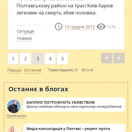
Полтавському районі на трасі Київ-Харків
легковик на смерть збив чоловіка.
13 грудня 2012
1276
Ситуація
Новини
<
>
1
2
3
4
5
Перша
Остання
Переглядаємо 21 - 30 із 41
Останнє в блогах
КАПЛІНУ ПОГРОЖУЮТЬ УБИВСТВОМ
Вранці невідомі підкинули мені картинку-попередження
Сергій Каплін
Медіа-консолідація у Полтаві – рецепт проти