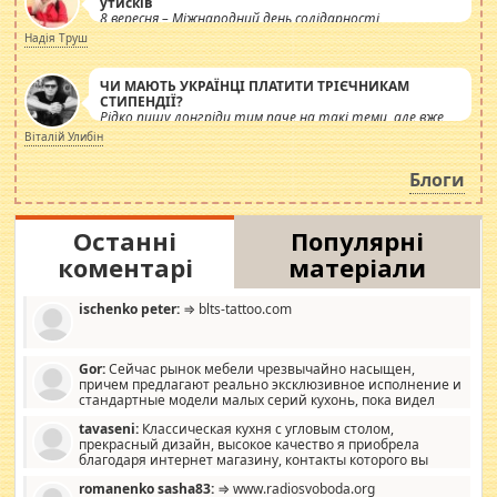
утисків
8 вересня – Міжнародний день солідарності
журналістів.
Надія Труш
ЧИ МАЮТЬ УКРАЇНЦІ ПЛАТИТИ ТРІЄЧНИКАМ
СТИПЕНДІЇ?
Рідко пишу лонгріди тим паче на такі теми, але вже
просто дістало! Обурюють сьогоднішні інсенуації
Віталій Улибін
навколо стипендіального питання. Штучно
роздувається ще одна соціальна катастрофа.
Блоги
Останні
Популярні
коментарі
матеріали
ischenko peter:
⇒ blts-tattoo.com
Gor:
Сейчас рынок мебели чрезвычайно насыщен,
причем предлагают реально эксклюзивное исполнение и
стандартные модели малых серий кухонь, пока видел
отличную кухонную мебель по дизайну, мало походит на
tavaseni:
Классическая кухня с угловым столом,
стандартные формы, в MebelOk, креативненько и что главное -
прекрасный дизайн, высокое качество я приобрела
со вкусом все в порядке, без ненужных наворотов удорожающих
благодаря интернет магазину, контакты которого вы
мебель, а это не последний фактор.
можете просмотреть https://mwood.com.ua.
romanenko sasha83:
⇒ www.radiosvoboda.org