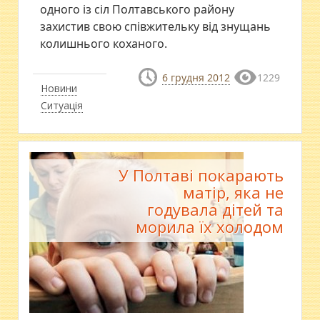
одного із сіл Полтавського району
захистив свою співжительку від знущань
колишнього коханого.
6 грудня 2012
1229
Новини
Ситуація
У Полтаві покарають
матір, яка не
годувала дітей та
морила їх холодом