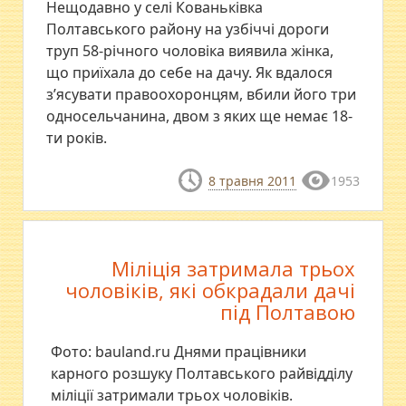
Нещодавно у селі Кованьківка
Полтавського району на узбіччі дороги
труп 58-річного чоловіка виявила жінка,
що приїхала до себе на дачу. Як вдалося
з’ясувати правоохоронцям, вбили його три
односельчанина, двом з яких ще немає 18-
ти років.
8 травня 2011
1953
Міліція затримала трьох
чоловіків, які обкрадали дачі
під Полтавою
Фото: bauland.ru Днями працівники
карного розшуку Полтавського райвідділу
міліції затримали трьох чоловіків.