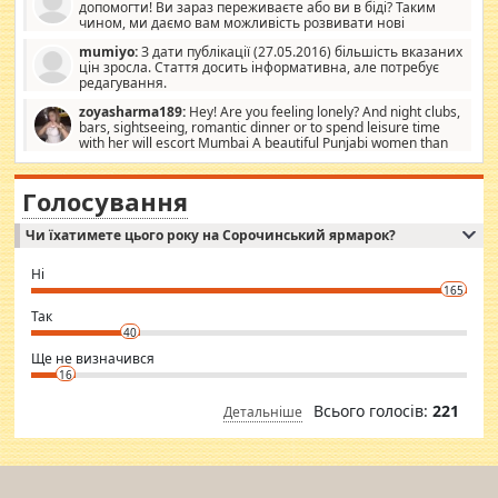
допомогти! Ви зараз переживаєте або ви в біді? Таким
чином, ми даємо вам можливість розвивати нові
розробки. Як багата людина, я почуваю себе зобов'язаним
mumiyo:
З дати публікації (27.05.2016) більшість вказаних
допомагати людям, які намагаються дати їм шанс. Кожен
цін зросла. Стаття досить інформативна, але потребує
заслуговує на другий шанс, і, оскільки влада не зможе, вони
редагування.
повинні приймати від інших. Для нас нема багато суми, і зрілість
ми визначаємо за взаємною згодою. Ні сюрпризів, ні додаткових
zoyasharma189:
Hey! Are you feeling lonely? And night clubs,
витрат, а тільки узгоджених сум і нічого іншого. Не чекайте і не
bars, sightseeing, romantic dinner or to spend leisure time
коментуйте цей пост. Введіть суму, яку ви хочете подати, і ми
with her will escort Mumbai A beautiful Punjabi women than
зв'яжемося з вами з усіма варіантами. зв'яжіться з нами
sexy escort companion in arms that you guys feel like 5 star luxury
сьогодні на garciajsacramento@gmail.com Вам потрібні термінові
hotel had to spend the night in their search for loved solitaire free
гроші? Ми можемо допомогти!
maintenance stops in Mumbai. Here we offer fair and very attractive
Голосування
woman "Love Solitaire" beautiful figure and shapely body shapes.
Independent escort in Mumbai, truthful, friendly and cheerful girl.
Чи їхатимете цього року на Сорочинський ярмарок?
WhatsApp via an easily can see the latest pictures of her body and the
godly. Variety is the spice of life, he believes, so always travel and
want to meet new people. Sakshi Mirchandani health and figure
Ні
conscious in order to keep yourself fit and regularly go to the health
165
club.
⇒ sakshimirchandani.com
Так
40
Ще не визначився
16
Всього голосів:
221
Детальніше