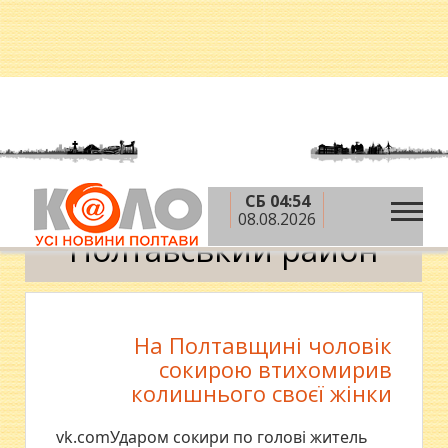
СБ 04:54
»
Головна
Полтавський район
08.08.2026
Полтавський район
На Полтавщині чоловік
сокирою втихомирив
колишнього своєї жінки
vk.comУдаром сокири по голові житель