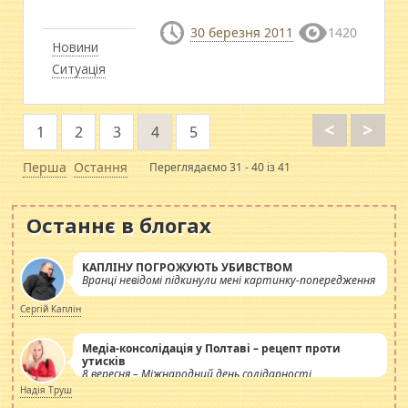
30 березня 2011
1420
Новини
Ситуація
<
>
1
2
3
4
5
Перша
Остання
Переглядаємо 31 - 40 із 41
Останнє в блогах
КАПЛІНУ ПОГРОЖУЮТЬ УБИВСТВОМ
Вранці невідомі підкинули мені картинку-попередження
Сергій Каплін
Медіа-консолідація у Полтаві – рецепт проти
утисків
8 вересня – Міжнародний день солідарності
журналістів.
Надія Труш