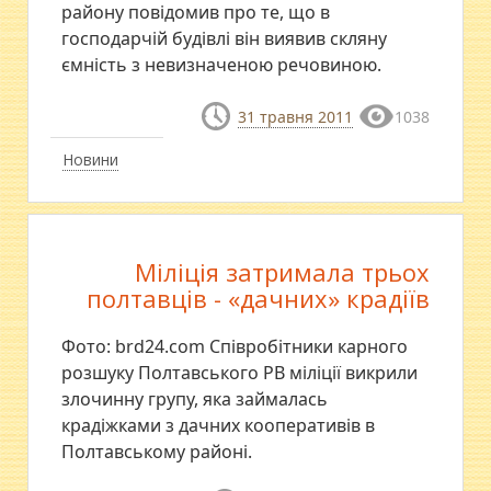
району повідомив про те, що в
господарчій будівлі він виявив скляну
ємність з невизначеною речовиною.
31 травня 2011
1038
Новини
Міліція затримала трьох
полтавців - «дачних» крадіїв
Фото: brd24.com Співробітники карного
розшуку Полтавського РВ міліції викрили
злочинну групу, яка займалась
крадіжками з дачних кооперативів в
Полтавському районі.