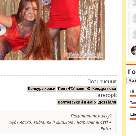
ро
се
да
ос
ін
за
тіл
ком
bea
ми
tha
на
nig
Г
по
in 
Sol
Чи 
Позначення:
Ind
gir
Конкурс краси
ПолтНТУ імені Ю. Кондратюка
bod
Ні
alw
Категорії:
Mir
you
Полтавський вимір
Дозвілля
Так
⇒ 
Ще
Помітили помилку?
Будь ласка, виділіть її мишкою і натисніть
Ctrl +
Enter