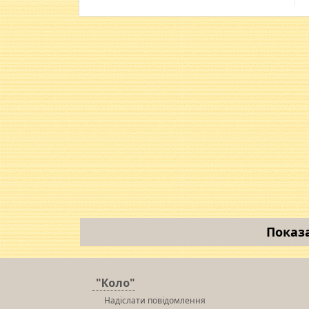
Показ
"Коло"
Надіслати повідомлення