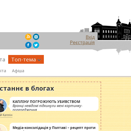
Вхід
Реєстрація
та
Топ-тема
іта
Афіша
станнє в блогах
КАПЛІНУ ПОГРОЖУЮТЬ УБИВСТВОМ
Вранці невідомі підкинули мені картинку-
попередження
ій Каплін
Медіа-консолідація у Полтаві – рецепт проти