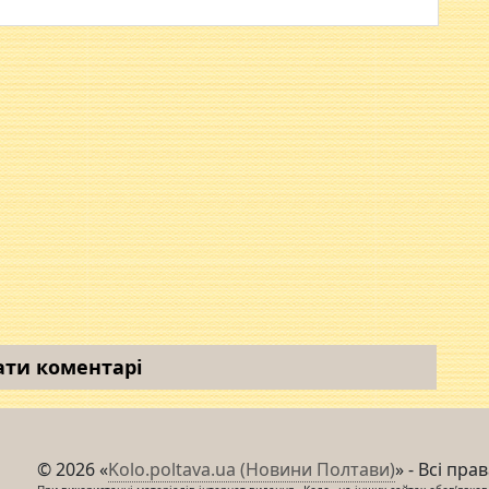
ати коментарі
© 2026 «
Kolo.poltava.ua (Новини Полтави)
» - Всі пра