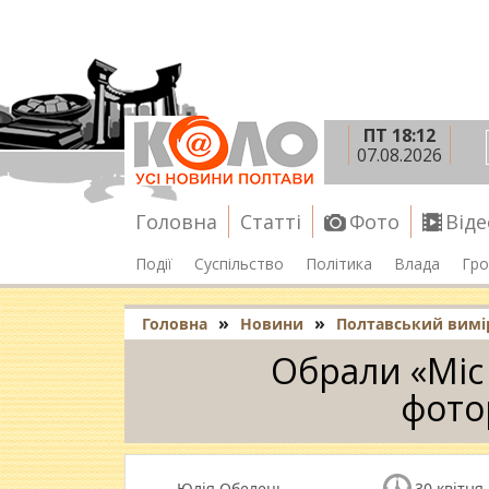
ПТ 18:12
07.08.2026
Головна
Статті
Фото
Віде
Події
Суспільство
Політика
Влада
Гро
»
»
Головна
Новини
Полтавський вимі
Обрали «Міс
фото
Юлія Обелець
30 квітня