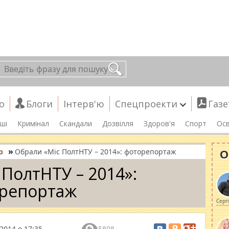
о
Блоги
Інтерв'ю
Спецпроекти
Газе
ші
Кримінал
Скандали
Дозвілля
Здоров'я
Спорт
Осв
»
О
р
Обрали «Міс ПолтНТУ – 2014»: фоторепортаж
 ПолтНТУ – 2014»:
репортаж
Серг
 2014 о 17:35
5808