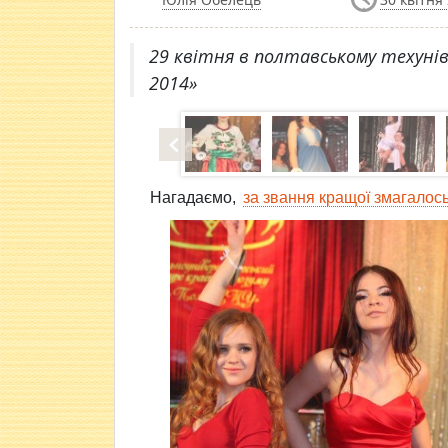
29 квітня в полтавському техунів
2014»
Нагадаємо,
за звання кращої змагалось