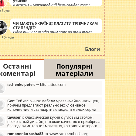
утисків
8 вересня – Міжнародний день солідарності
журналістів.
я Труш
ЧИ МАЮТЬ УКРАЇНЦІ ПЛАТИТИ ТРІЄЧНИКАМ
СТИПЕНДІЇ?
Рідко пишу лонгріди тим паче на такі теми,
але вже просто дістало! Обурюють сьогоднішні
лій Улибін
інсенуації навколо стипендіального питання.
Штучно роздувається ще одна соціальна
Блоги
катастрофа.
Останні
Популярні
коментарі
матеріали
ischenko peter:
⇒ blts-tattoo.com
Gor:
Сейчас рынок мебели чрезвычайно насыщен,
причем предлагают реально эксклюзивное
исполнение и стандартные модели малых серий
хонь, пока видел отличную кухонную мебель по
tavaseni:
Классическая кухня с угловым столом,
зайну, мало походит на стандартные формы, в MebelOk,
прекрасный дизайн, высокое качество я приобрела
еативненько и что главное - со вкусом все в порядке,
благодаря интернет магазину, контакты которого
з ненужных наворотов удорожающих мебель, а это не
 можете просмотреть https://mwood.com.ua.
следний фактор.
romanenko sasha83:
⇒ www.radiosvoboda.org