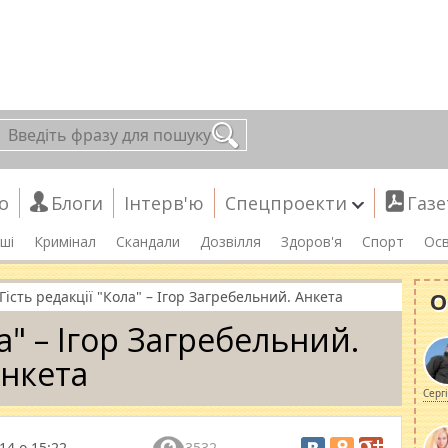
о
Блоги
Інтерв'ю
Спецпроекти
Газе
ші
Кримінал
Скандали
Дозвілля
Здоров'я
Спорт
Осв
О
Гість редакції "Кола" – Ігор Загребельний. Анкета
ла" – Ігор Загребельний.
нкета
Серг
14 о 15:22
3532