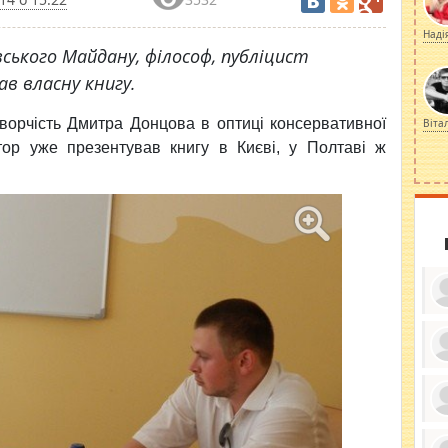
Наді
ського Майдану, філософ, публіцист
ав власну книгу.
творчість Дмитра Донцова в оптиці консервативної
Віта
тор уже презентував книгу в Києві, у Полтаві ж
ку
ди
кр
бе
вы
по