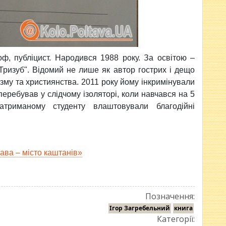
оф, публіцист. Народився 1988 року. За освітою –
 "Тризуб". Відомий не лише як автор гострих і дещо
ізму та християнства. 2011 року йому
інкримінували
перебував у слідчому ізоляторі, коли
навчався на 5
Затриманому студенту влаштовували благодійні
ва – місто каштанів»
Позначення:
Ігор Загребельний
книга
Категорії: