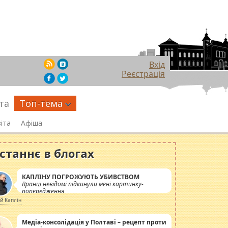
Вхід
Реєстрація
та
Топ-тема
іта
Афіша
станнє в блогах
КАПЛІНУ ПОГРОЖУЮТЬ УБИВСТВОМ
Вранці невідомі підкинули мені картинку-
попередження
ій Каплін
Медіа-консолідація у Полтаві – рецепт проти