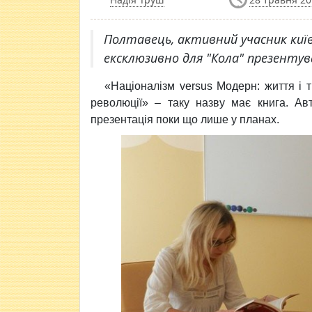
Полтавець, активний учасник київ
ексклюзивно для "Кола" презентув
«Націоналізм versus Модерн: життя і 
революції» – таку назву має книга. Ав
презентація поки що лише у планах.