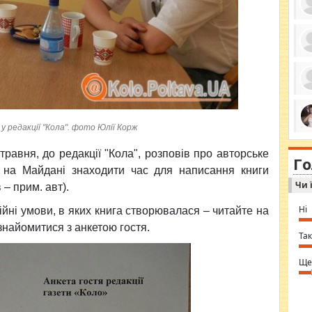
ро
се
да
ос
ін
за
тіл
у редакції "Кола". фото Юлії Корж
ком
bea
ми
tha
на
 травня, до редакції "Кола", розповів про авторське
nig
Г
по
in 
 на Майдані знаходити час для написання книги
Sol
Чи 
Ind
– прим. авт).
gir
bod
Ні
ійні умови, в яких книга створювалася – читайте на
alw
Mir
знайомитися з анкетою гостя.
you
Так
⇒ 
Ще