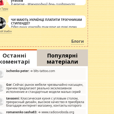
утисків
8 вересня – Міжнародний день солідарності
журналістів.
я Труш
ЧИ МАЮТЬ УКРАЇНЦІ ПЛАТИТИ ТРІЄЧНИКАМ
СТИПЕНДІЇ?
Рідко пишу лонгріди тим паче на такі теми,
але вже просто дістало! Обурюють сьогоднішні
лій Улибін
інсенуації навколо стипендіального питання.
Штучно роздувається ще одна соціальна
Блоги
катастрофа.
Останні
Популярні
коментарі
матеріали
ischenko peter:
⇒ blts-tattoo.com
Gor:
Сейчас рынок мебели чрезвычайно насыщен,
причем предлагают реально эксклюзивное
исполнение и стандартные модели малых серий
хонь, пока видел отличную кухонную мебель по
tavaseni:
Классическая кухня с угловым столом,
зайну, мало походит на стандартные формы, в MebelOk,
прекрасный дизайн, высокое качество я приобрела
еативненько и что главное - со вкусом все в порядке,
благодаря интернет магазину, контакты которого
з ненужных наворотов удорожающих мебель, а это не
 можете просмотреть https://mwood.com.ua.
следний фактор.
romanenko sasha83:
⇒ www.radiosvoboda.org