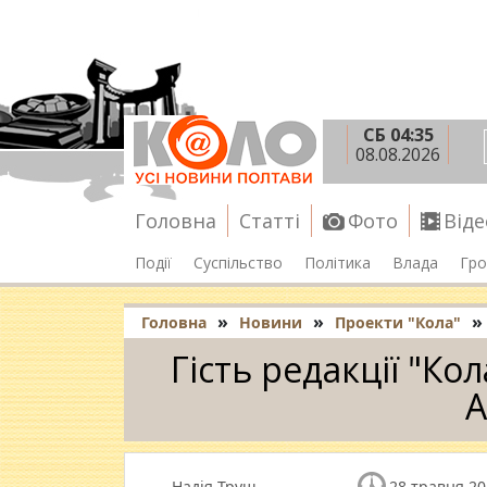
СБ 04:35
08.08.2026
Головна
Статті
Фото
Віде
Події
Суспільство
Політика
Влада
Гро
»
»
»
Головна
Новини
Проекти "Кола"
Гість редакції "Ко
А
Надія Труш
28 травня 20