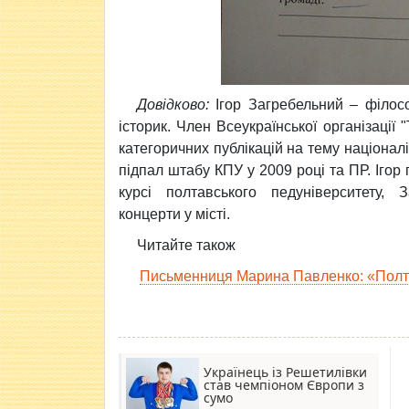
Довідково:
Ігор Загребельний – філос
історик. Член Всеукраїнської організації
категоричних публікацій на тему націонал
підпал штабу КПУ у 2009 році та ПР.
Ігор 
курсі полтавського педуніверситету, 
концерти у місті.
Читайте також
Письменниця Марина Павленко: «Полта
Українець із Решетилівки
став чемпіоном Європи з
сумо