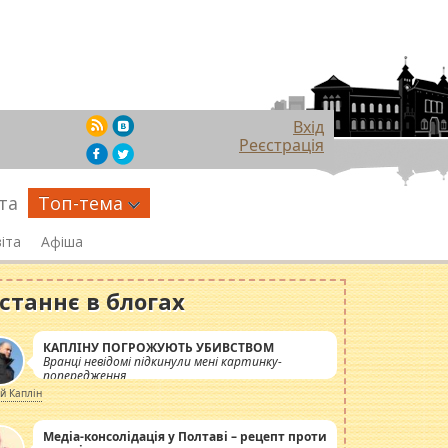
Вхід
Реєстрація
та
Топ-тема
іта
Афіша
станнє в блогах
КАПЛІНУ ПОГРОЖУЮТЬ УБИВСТВОМ
Вранці невідомі підкинули мені картинку-
попередження
ій Каплін
Медіа-консолідація у Полтаві – рецепт проти