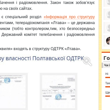
бачення і радіомовлення. Закон також зобов'язує
 на своїх сайтах.
і є спеціальний розділ
«Інформація про структуру
ро
ментами, телерадіокомпанія «Лтава» – це державна
се
ником (тобто контролером,тим, хто безпосередньо
да
ос
о Державний комітет телебачення і радіомовлення
ін
за
тіл
ком
bea
хвиля» входять в структуру ОДТРК «Лтава».
ми
tha
на
nig
Г
по
in 
Sol
Чи 
Ind
gir
bod
Ні
alw
Mir
you
Так
⇒ 
Ще