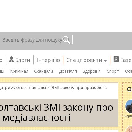
о
Блоги
Інтерв'ю
Спецпроекти
Газе
ші
Кримінал
Скандали
Дозвілля
Здоров'я
Спорт
Осв
О
дотримуються полтавські ЗМІ закону про прозорість
лтавські ЗМІ закону про
 медіавласності
Серг