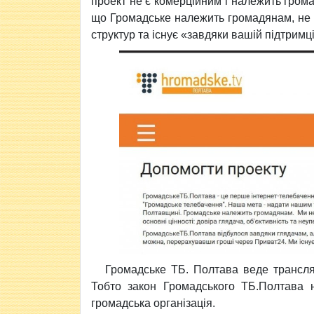
проект не є комерційним і належить грома
що Громадське належить громадянам, не з
структур та існує «завдяки вашій підтримці
Громадське ТБ. Полтава веде трансляц
Тобто закон Громадського ТБ.Полтава н
громадська організація.