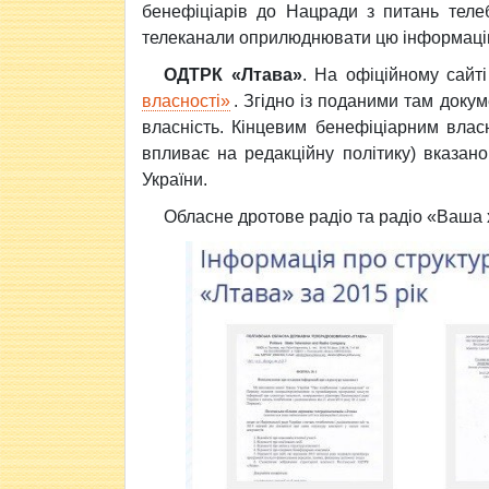
бенефіціарів до Нацради з питань теле
телеканали оприлюднювати цю інформацію
ОДТРК «Лтава»
. На офіційному сайт
власності»
. Згідно із поданими там доку
власність. Кінцевим бенефіціарним влас
впливає на редакційну політику) вказан
України.
Обласне дротове радіо та радіо «Ваша 