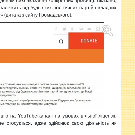
дянам (без вказання конкретних прізвищ). Вказано,
алежить від будь-яких політичних партій і владних
» (цитата з сайту Громадського).
ію на YouTube-каналі на умовах вільної ліцензії.
е стосується, адже здійснює свою діяльність як