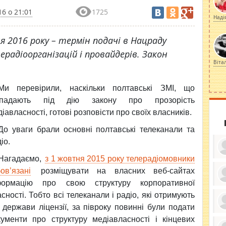
16 о 21:01
1725
Наді
я 2016 року – термін подачі в Нацраду
ерадіоорганізацій і провайдерів. Закон
Віта
Ми перевірили, наскільки полтавські ЗМІ, що
дпадають під дію закону про прозорість
іавласності, готові розповісти про своїх власників.
До уваги брали основні полтавські телеканали та
іо.
Нагадаємо,
з 1 жовтня 2015 року телерадіомовники
ов’язані
розміщувати на власних веб-сайтах
формацію про свою структуру корпоративної
ку
сності. Тобто всі телеканали і радіо, які отримують
ди
кр
 держави ліцензії, за півроку повинні були подати
бе
вы
по
кументи про структуру медіавласності і кінцевих