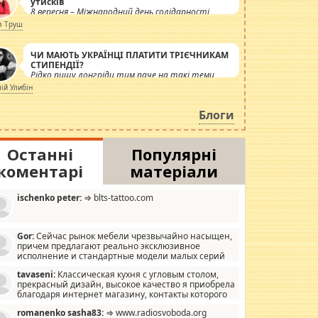
утисків
8 вересня – Міжнародний день солідарності
журналістів.
я Труш
ЧИ МАЮТЬ УКРАЇНЦІ ПЛАТИТИ ТРІЄЧНИКАМ
СТИПЕНДІЇ?
Рідко пишу лонгріди тим паче на такі теми,
але вже просто дістало! Обурюють сьогоднішні
лій Улибін
інсенуації навколо стипендіального питання.
Штучно роздувається ще одна соціальна
Блоги
катастрофа.
Останні
Популярні
коментарі
матеріали
ischenko peter:
⇒ blts-tattoo.com
Gor:
Сейчас рынок мебели чрезвычайно насыщен,
причем предлагают реально эксклюзивное
исполнение и стандартные модели малых серий
хонь, пока видел отличную кухонную мебель по
tavaseni:
Классическая кухня с угловым столом,
зайну, мало походит на стандартные формы, в MebelOk,
прекрасный дизайн, высокое качество я приобрела
еативненько и что главное - со вкусом все в порядке,
благодаря интернет магазину, контакты которого
з ненужных наворотов удорожающих мебель, а это не
 можете просмотреть https://mwood.com.ua.
следний фактор.
romanenko sasha83:
⇒ www.radiosvoboda.org