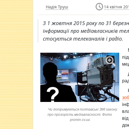
Надія Труш
14 квітня 20
З 1 жовтня 2015 року по 31 березн
інформації про медіавласників тел
стосується телеканалів і радіо.
пі
мед
рад
зоб
ін
Чи дотримуються полтавські ЗМІ закону
вла
про прозорість медіавласності. Фото
від
promin.cv.ua
до