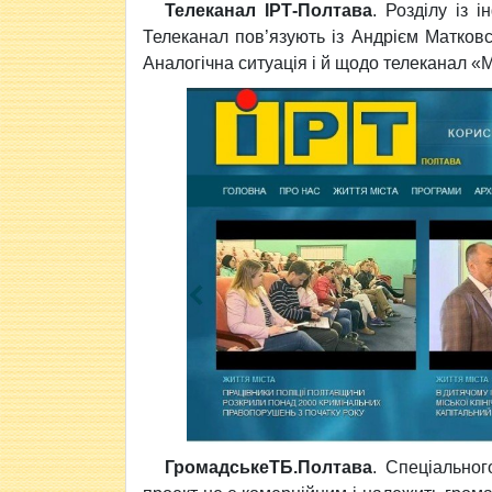
Телеканал ІРТ-Полтава
. Розділу із 
Телеканал пов’язують із Андрієм Матков
Аналогічна ситуація і й щодо телеканал «
ГромадськеТБ.Полтава
. Спеціальног