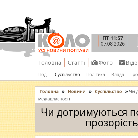
ПТ 11:57
07.08.2026
Головна
Статті
Фото
Віде
Події
Суспільство
Політика
Влада
Гро
»
»
»
Головна
Новини
Суспільство
Чи 
медіавласності
Чи дотримуються по
прозорість