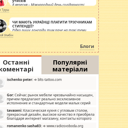
утисків
8 вересня – Міжнародний день солідарності
журналістів.
я Труш
ЧИ МАЮТЬ УКРАЇНЦІ ПЛАТИТИ ТРІЄЧНИКАМ
СТИПЕНДІЇ?
Рідко пишу лонгріди тим паче на такі теми,
але вже просто дістало! Обурюють сьогоднішні
лій Улибін
інсенуації навколо стипендіального питання.
Штучно роздувається ще одна соціальна
Блоги
катастрофа.
Останні
Популярні
коментарі
матеріали
ischenko peter:
⇒ blts-tattoo.com
Gor:
Сейчас рынок мебели чрезвычайно насыщен,
причем предлагают реально эксклюзивное
исполнение и стандартные модели малых серий
хонь, пока видел отличную кухонную мебель по
tavaseni:
Классическая кухня с угловым столом,
зайну, мало походит на стандартные формы, в MebelOk,
прекрасный дизайн, высокое качество я приобрела
еативненько и что главное - со вкусом все в порядке,
благодаря интернет магазину, контакты которого
з ненужных наворотов удорожающих мебель, а это не
 можете просмотреть https://mwood.com.ua.
следний фактор.
romanenko sasha83:
⇒ www.radiosvoboda.org