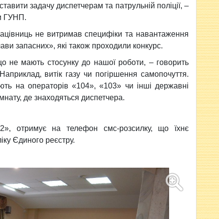
тавити задачу диспетчерам та патрульній поліції, –
и ГУНП.
працівниць не витримав специфіки та навантаження
лави запасних», які також проходили конкурс.
що не мають стосунку до нашої роботи, – говорить
Наприклад, витік газу чи погіршення самопочуття.
ють на операторів «104», «103» чи інші державні
імнату, де знаходяться диспетчера.
02», отримує на телефон смс-розсилку, що їхнє
іку Єдиного реєстру.