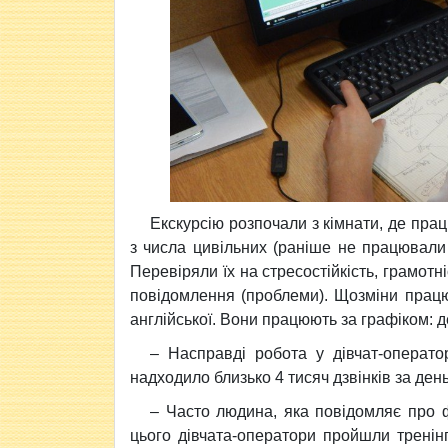
Екскурсію розпочали з кімнати, де пра
з числа цивільних (раніше не працювали 
Перевіряли їх на стресостійкість, грамотн
повідомлення (проблеми). Щозміни працю
англійської. Вони працюють за графіком: де
– Насправді робота у дівчат-операт
надходило близько 4 тисяч дзвінків за день
– Часто людина, яка повідомляє про ф
цього дівчата-оператори пройшли тренін