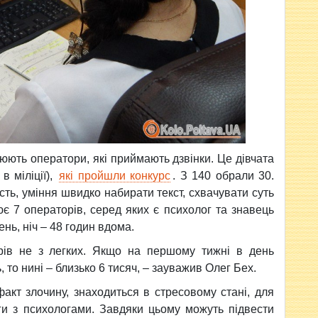
цюють оператори, які приймають дзвінки. Це дівчата
в міліції),
які пройшли конкурс
. З 140 обрали 30.
ість, уміння швидко набирати текст, схвачувати суть
є 7 операторів, серед яких є психолог та знавець
нь, ніч – 48 годин вдома.
орів не з легких. Якщо на першому тижні в день
, то нині – близько 6 тисяч, – зауважив Олег Бех.
акт злочину, знаходиться в стресовому стані, для
ги з психологами. Завдяки цьому можуть підвести