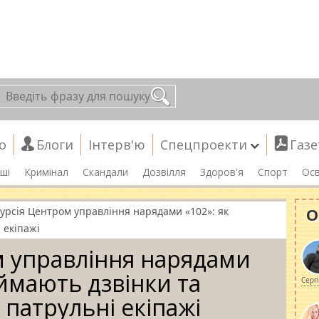
о
Блоги
Інтерв'ю
Спецпроекти
Газе
ші
Кримінал
Скандали
Дозвілля
Здоров'я
Спорт
Осв
О
курсія Центром управління нарядами «102»: як
 екіпажі
м управління нарядами
иймають дзвінки та
Серг
патрульні екіпажі