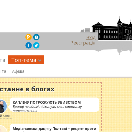
Вхід
Реєстрація
та
Топ-тема
іта
Афіша
станнє в блогах
КАПЛІНУ ПОГРОЖУЮТЬ УБИВСТВОМ
Вранці невідомі підкинули мені картинку-
попередження
ій Каплін
Медіа-консолідація у Полтаві – рецепт проти