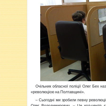
Очільник обласної поліції Олег Бех н
«революцією на Полтавщині».
– Сьогодні ми зробили певну революцію
Олег Володимирович. – Це кол-центр єв