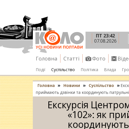
ПТ 23:42
07.08.2026
Головна
Статті
Фото
Віде
Події
Суспільство
Політика
Влада
Гро
»
»
»
Головна
Новини
Суспільство
Екс
приймають дзвінки та координують патрульні
Екскурсія Центро
«102»: як пр
координують 