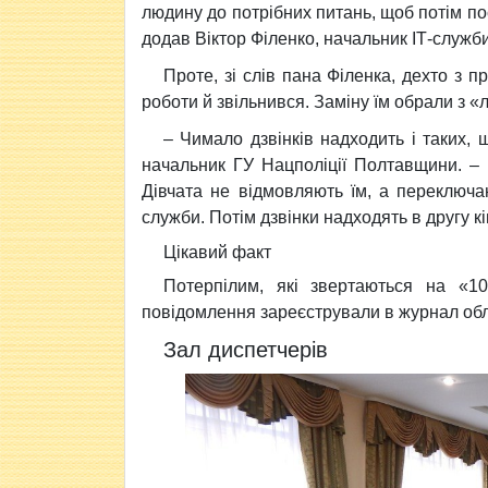
людину до потрібних питань, щоб потім пос
додав Віктор Філенко, начальник ІТ-служб
Проте, зі слів пана Філенка, дехто з 
роботи й звільнився. Заміну їм обрали з «
– Чимало дзвінків надходить і таких, 
начальник ГУ Нацполіції Полтавщини. – 
Дівчата не відмовляють їм, а переключа
служби. Потім дзвінки надходять в другу к
Цікавий факт
Потерпілим, які звертаються на «1
повідомлення зареєстрували в журнал обл
Зал диспетчерів