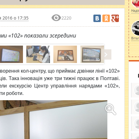
Наді
 2016 о 17:35
2220
ми «102» показали зсередини
Віта
створення кол-центру, що приймає дзвінки лінії «102»
ів. Така інновація уже три тижні працює в Полтаві.
вели екскурсію Центр управління нарядами «102»,
ти роботи.
ку
ди
кр
бе
вы
по