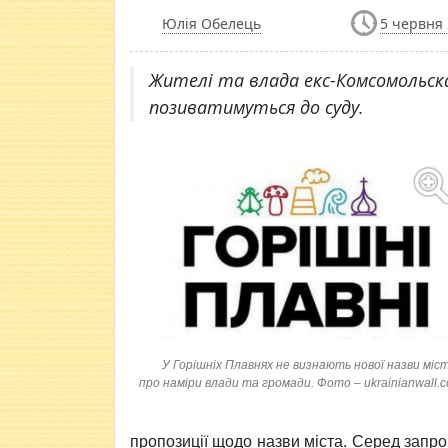
Юлія Обелець
5 червня 
Жителі та влада екс-Комсомольска
позиватимуться до суду.
У Горішніх Плавнях не визнають нової назви міст
про наміри влади та громади. Фото – ukrainianwall.
пропозиції щодо назви міста. Серед запр