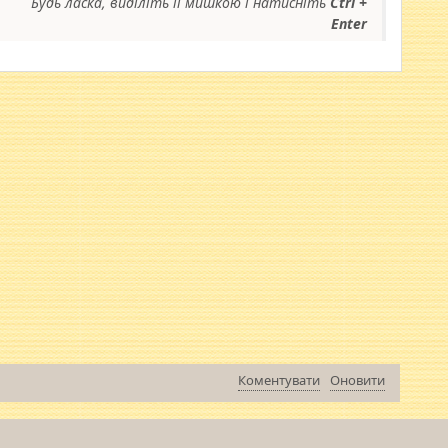
Будь ласка, виділіть її мишкою і натисніть
Ctrl +
Enter
Коментувати
Оновити