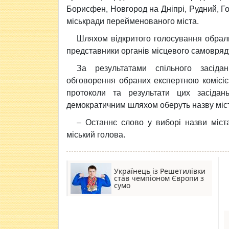
Борисфен, Новгород на Дніпрі, Рудний, Го
міськради перейменованого міста.
Шляхом відкритого голосування обрали 
представники органів місцевого самовряду
За результатами спільного засід
обговорення обраних експертною комісіє
протоколи та результати цих засідан
демократичним шляхом оберуть назву міст
– Останнє слово у виборі назви міст
міський голова.
Українець із Решетилівки
став чемпіоном Європи з
сумо