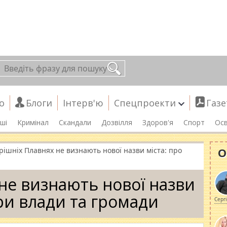
о
Блоги
Інтерв'ю
Спецпроекти
Газе
ші
Кримінал
Скандали
Дозвілля
Здоров'я
Спорт
Осв
О
орішніх Плавнях не визнають нової назви міста: про
 не визнають нової назви
іри влади та громади
Серг