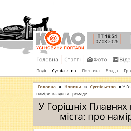
ПТ 18:54
07.08.2026
Головна
Статті
Фото
Віде
Події
Суспільство
Політика
Влада
Гро
»
»
»
Головна
Новини
Суспільство
У Г
наміри влади та громади
У Горішніх Плавнях
міста: про нам