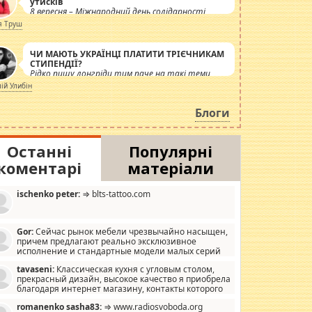
утисків
8 вересня – Міжнародний день солідарності
журналістів.
я Труш
ЧИ МАЮТЬ УКРАЇНЦІ ПЛАТИТИ ТРІЄЧНИКАМ
СТИПЕНДІЇ?
Рідко пишу лонгріди тим паче на такі теми,
але вже просто дістало! Обурюють сьогоднішні
лій Улибін
інсенуації навколо стипендіального питання.
Штучно роздувається ще одна соціальна
Блоги
катастрофа.
Останні
Популярні
коментарі
матеріали
ischenko peter:
⇒ blts-tattoo.com
Gor:
Сейчас рынок мебели чрезвычайно насыщен,
причем предлагают реально эксклюзивное
исполнение и стандартные модели малых серий
хонь, пока видел отличную кухонную мебель по
tavaseni:
Классическая кухня с угловым столом,
зайну, мало походит на стандартные формы, в MebelOk,
прекрасный дизайн, высокое качество я приобрела
еативненько и что главное - со вкусом все в порядке,
благодаря интернет магазину, контакты которого
з ненужных наворотов удорожающих мебель, а это не
 можете просмотреть https://mwood.com.ua.
следний фактор.
romanenko sasha83:
⇒ www.radiosvoboda.org