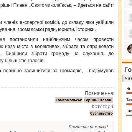
рішні Плавні, Святомиколаївськ, – йдеться на сайті
членів експертної комісії, до складу якої увійшли
ро
вання, громадської ради, юристи, історики.
се
да
ос
ання постановили найближчим часом провести
ін
ю назв міста в колективах, зібрати та опрацювати
за
тіл
ь. Вирішили зібрати громаду на слухання, де
ком
bea
ми
у більшістю голосів.
tha
на
nig
Г
по
in 
а повинно залишитися за громадою, - підсумував
Sol
Чи 
Ind
gir
bod
Ні
alw
Позначення:
Mir
you
Так
Комсомольськ
Горішні Плавні
⇒ 
Категорії:
Ще
Суспільство
Помітили помилку?