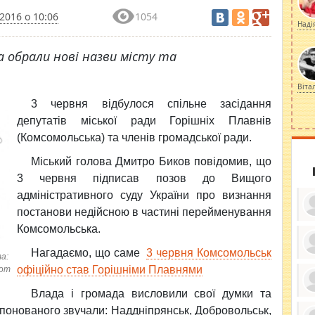
2016 о 10:06
1054
Наді
 обрали нові назви місту та
Віта
3 червня відбулося спільне засідання
депутатів міської ради Горішніх Плавнів
(Комсомольська)
та членів громадської ради.
Міський голова Дмитро Биков повідомив, що
3 червня підписав позов до Вищого
адміністративного суду України про визнання
постанови недійсною в частині перейменування
Комсомольська.
Нагадаємо, що саме
3 червня Комсомольськ
а:
ку
офіційно став Горішніми Плавнями
com
ди
кр
бе
Влада і громада висловили свої думки та
вы
по
опонованого звучали: Наддніпрянськ, Добровольськ,