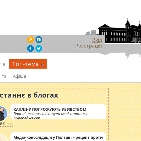
Вхід
Реєстрація
та
Топ-тема
іта
Афіша
станнє в блогах
КАПЛІНУ ПОГРОЖУЮТЬ УБИВСТВОМ
Вранці невідомі підкинули мені картинку-
попередження
ій Каплін
Медіа-консолідація у Полтаві – рецепт проти